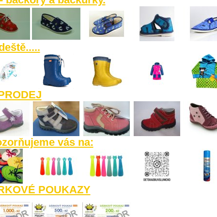
eště.....
PRODEJ
zorňujeme vás na:
RKOVÉ POUKAZY