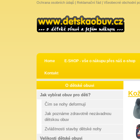
Ochrana osobních údajů
|
Reklamační řád
|
Všeobecné obchodní p
Home
E-SHOP - vše o nákupu přes náš e-shop
Kontakt
O dětské obuvi
Kož
Jak vybírat obuv pro děti?
Čím se nohy deformují
Jak poznáme zdravotně nezávadnou
dětskou obuv
Zvláštnosti stavby dětské nohy
Velikosti dětské obuvi