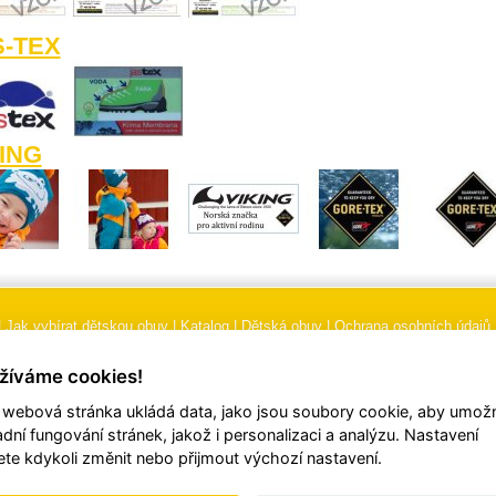
S-TEX
ING
|
Jak vybírat dětskou obuv
|
Katalog
|
Dětská obuv
|
Ochrana osobních údajů
 podmínky
|
Značení
|
Doporučení, údržba obuvi, pokyny a informace k reklam
žíváme cookies!
 webová stránka ukládá data, jako jsou soubory cookie, aby umožn
© 2026
TORI, s.r.o.
| Všechna práva vyhrazena | Web vytvořil
hudym.com
adní fungování stránek, jakož i personalizaci a analýzu. Nastavení
te kdykoli změnit nebo přijmout výchozí nastavení.