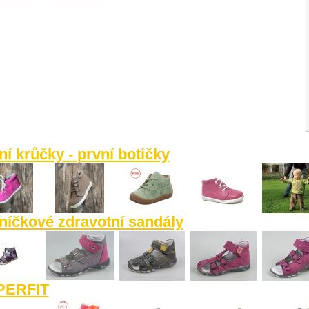
ní krůčky - první botičky
níčkové zdravotní sandály
PERFIT