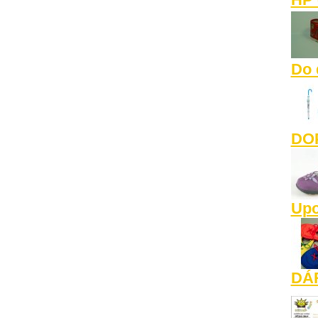
Do d
DO
Upo
DÁ