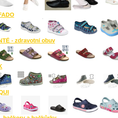
FADO
TÉ - zdravotní obuv
K
QUI
- bačkory a bačkůrky.