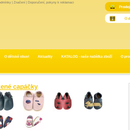
odmínky
|
Značení
|
Doporučení, pokyny k reklamaci
O dětské obuvi
Aktuality
KATALOG - naše nabídka zboží
O pro
ené capáčky