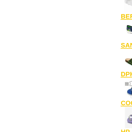
BE
SAN
DP
CO
HP 