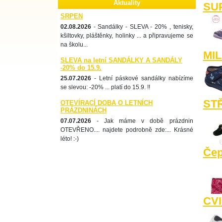
Aktuality
SUP
SRPEN
02.08.2026
- Sandálky - SLEVA - 20% , tenisky,
kšiltovky, pláštěnky, holinky ... a připravujeme se
na školu...
MIL
SLEVA na letní SANDÁLKY A SANDÁLY
-20% do 15.9.
25.07.2026
- Letní páskové sandálky nabízíme
se slevou: -20% ... platí do 15.9. !!
ST
OTEVÍRACÍ DOBA O LETNÍCH
PRÁZDNINÁCH
07.07.2026
- Jak máme v době prázdnin
OTEVŘENO.... najdete podrobně zde:... Krásné
léto! :-)
Čep
CV