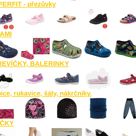
ERFIT - přezůvky
AMI
ŘEVÍČKY, BALERINKY
ice, rukavice, šály, nákrčníky.
IČKY