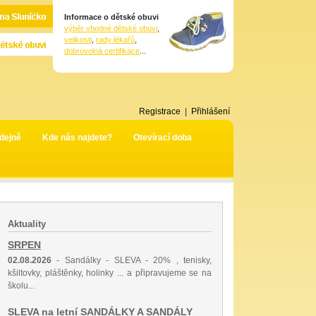
Informace o dětské obuvi
výběr vhodné dětské obuvi
,
velikosti
,
rady lékařů
,
dobrovolná certifikace
...
Registrace
|
Přihlášení
dejně
Kde nás najdete?
Otevírací doba
Aktuality
SRPEN
02.08.2026
- Sandálky - SLEVA - 20% , tenisky,
kšiltovky, pláštěnky, holinky ... a připravujeme se na
školu...
SLEVA na letní SANDÁLKY A SANDÁLY