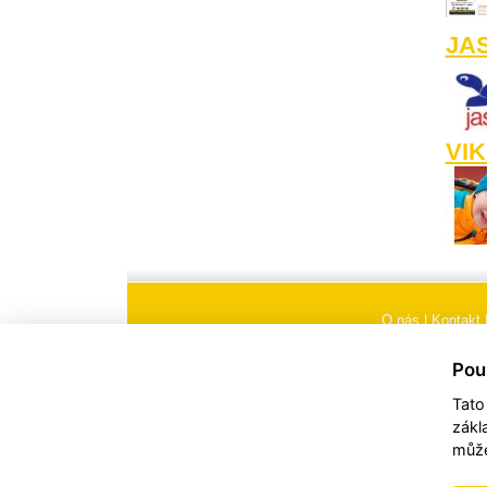
JA
VIK
O nás
|
Kontakt
Všeobecné obchodní
Pou
Tato
zákl
může