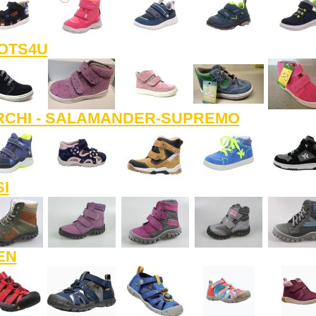
OTS4U
RCHI - SALAMANDER-SUPREMO
I
EN