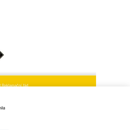
|
Reklamační řád
aci
Nastavení cookies
ila