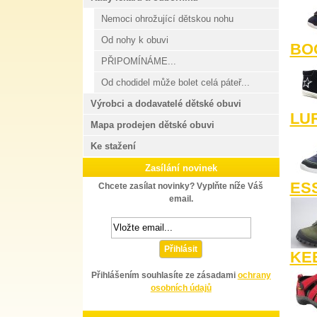
Nemoci ohrožující dětskou nohu
Od nohy k obuvi
BO
PŘIPOMÍNÁME...
Od chodidel může bolet celá páteř...
Výrobci a dodavatelé dětské obuvi
LU
Mapa prodejen dětské obuvi
Ke stažení
Zasílání novinek
ESS
Chcete zasílat novinky? Vyplňte níže Váš
email.
Přihlásit
KE
Přihlášením souhlasíte ze zásadami
ochrany
osobních údajů