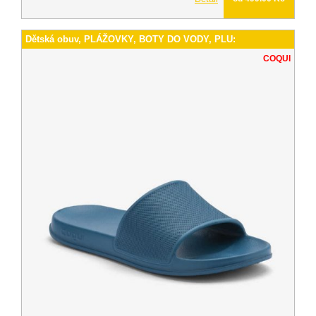
Dětská obuv, PLÁŽOVKY, BOTY DO VODY, PLU:
COQUI