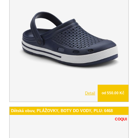
Detail
od 550.00 Kč
Dětská obuv, PLÁŽOVKY, BOTY DO VODY, PLU: 6468
COQUI