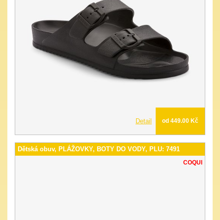
Detail
od 449.00 Kč
Dětská obuv, PLÁŽOVKY, BOTY DO VODY, PLU: 7491
COQUI