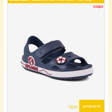
COQUI
Detail
od 540.00 Kč