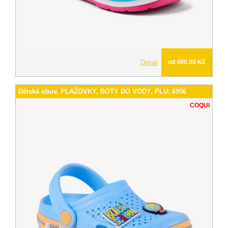
Detail
od 480.00 Kč
Dětská obuv, PLÁŽOVKY, BOTY DO VODY, PLU: 6956
COQUI