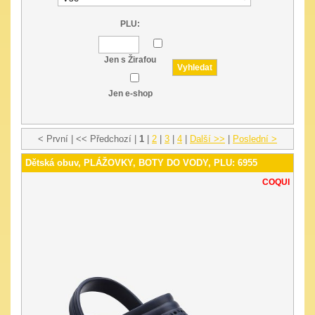
PLU:
Jen s Žirafou
Jen e-shop
< První | << Předchozí |
1
|
2
|
3
|
4
|
Další >>
|
Poslední >
Dětská obuv, PLÁŽOVKY, BOTY DO VODY, PLU: 6955
COQUI