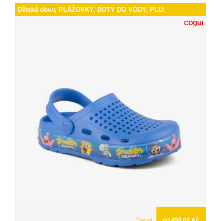
Dětská obuv, PLÁŽOVKY, BOTY DO VODY, PLU:
COQUI
Detail
od 499.00 Kč