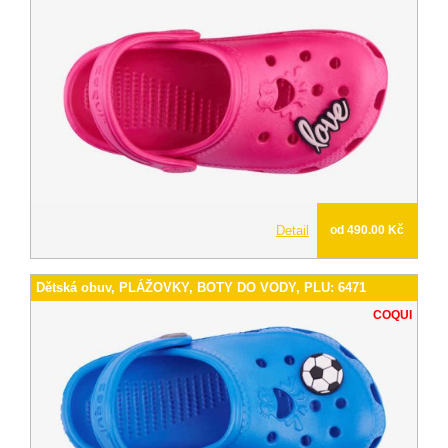
Detail
od 490.00 Kč
Dětská obuv, PLÁŽOVKY, BOTY DO VODY, PLU: 6471
COQUI