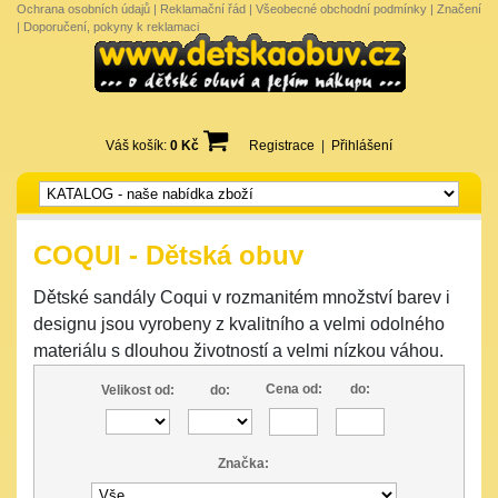
Ochrana osobních údajů
|
Reklamační řád
|
Všeobecné obchodní podmínky
|
Značení
|
Doporučení, pokyny k reklamaci
Váš košík:
0 Kč
Registrace
|
Přihlášení
COQUI - Dětská obuv
Dětské sandály Coqui v rozmanitém množství barev i
designu jsou vyrobeny z kvalitního a velmi odolného
materiálu s dlouhou životností a velmi nízkou váhou.
Cena od:
do:
Velikost od:
do:
Značka: