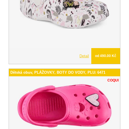
Detail
od 490.00 Kč
Dětská obuv, PLÁŽOVKY, BOTY DO VODY, PLU: 6471
COQUI