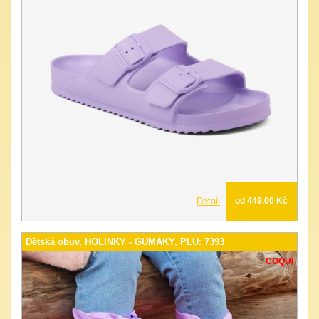
Detail
od 449.00 Kč
Dětská obuv, HOLÍNKY - GUMÁKY, PLU: 7393
COQUI