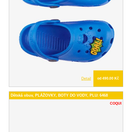
Detail
od 490.00 Kč
Dětská obuv, PLÁŽOVKY, BOTY DO VODY, PLU: 6468
COQUI