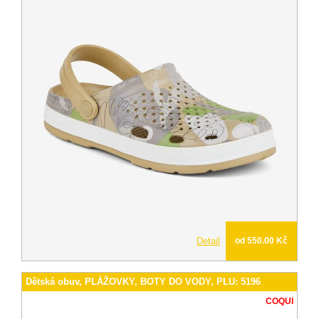
Detail
od 550.00 Kč
Dětská obuv, PLÁŽOVKY, BOTY DO VODY, PLU: 5196
COQUI