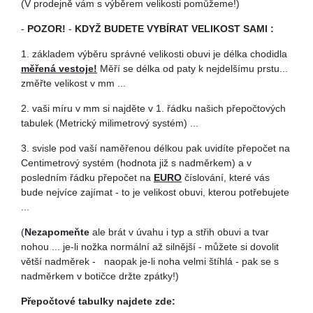
(V prodejně vám s výběrem velikosti pomůžeme!)
-
POZOR!
-
KDYŽ BUDETE VYBÍRAT VELIKOST SAMI :
1. základem výběru správné velikosti obuvi je délka chodidla
měřená vestoje!
Měří se délka od paty k nejdelšímu prstu...
změřte velikost v mm ...
2. vaši míru v mm si najděte v 1. řádku našich přepočtových
tabulek (Metrický milimetrový systém) ...
3. svisle pod vaší naměřenou délkou pak uvidíte přepočet na
Centimetrový systém (hodnota již s nadměrkem) a v
posledním řádku přepočet na
EURO
číslování, které vás
bude nejvíce zajímat - to je velikost obuvi, kterou potřebujete
...
(
Nezapomeňte
ale brát v úvahu i typ a střih obuvi a tvar
nohou ... je-li nožka normální až silnější - můžete si dovolit
větší nadměrek - naopak je-li noha velmi štíhlá - pak se s
nadměrkem v botičce držte zpátky!)
Přepočtové tabulky najdete zde: