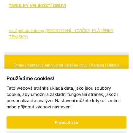
TABULKY VELIKOSTÍ OBUVI
<< Zpět na katalog (SPORTOVNÍ - CVIČKY, PLÁTĚNKY,
TENISKY)
O nás
|
Kontakt
|
Jak vybírat dětskou obuv
|
Katalog
|
Dětská
obuv
|
Ochrana osobních údajů
|
Reklamační řád
Používáme cookies!
Všeobecné obchodní podmínky
|
Značení
|
Doporučení, údržba
Tato webová stránka ukládá data, jako jsou soubory
obuvi, pokyny a informace k reklamaci
Nastavení cookies
cookie, aby umožnila základní fungování stránek, jakož i
personalizaci a analýzu. Nastavení můžete kdykoli změnit
© 2026
TORI, s.r.o.
| Všechna práva vyhrazena | Web vytvořil
hudym.com
nebo přijmout výchozí nastavení.
Přijmout vše