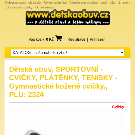
Ochrana osobních údajů
|
Reklamační řád
|
Všeobecné obchodní podmínky
|
Značení
|
Doporučení, pokyny k reklamaci
Váš košík:
0 Kč
Registrace
|
Přihlášení
Dětská obuv, SPORTOVNÍ -
CVIČKY, PLÁTĚNKY, TENISKY -
Gymnastické kožené cvičky.,
PLU: 2324
Cvičky