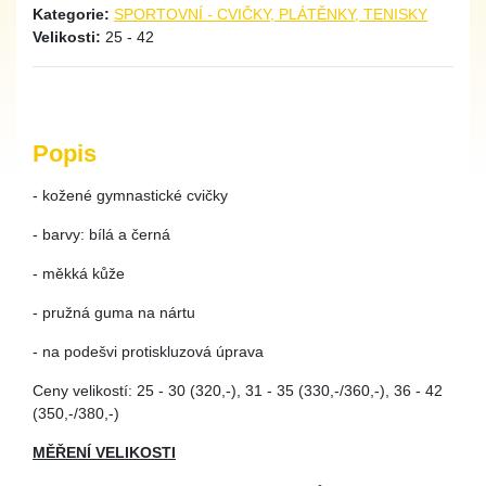
Kategorie:
SPORTOVNÍ - CVIČKY, PLÁTĚNKY, TENISKY
Velikosti:
25 - 42
Popis
- kožené gymnastické cvičky
- barvy: bílá a černá
- měkká kůže
- pružná guma na nártu
- na podešvi protiskluzová úprava
Ceny velikostí: 25 - 30 (320,-), 31 - 35 (330,-/360,-), 36 - 42
(350,-/380,-)
MĚŘENÍ VELIKOSTI