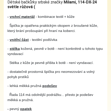
Dětské bačkůrky srbské značky
Milami, 114-DX-24
světle růžová (
-
vrchní materiál
- kombinace textil + kůže
Špička je opatřena praktickým okopem z broušené kůže,
který brání prošoupání při hraní na koberci.
-
vnitřní část
- textilní podšívka
-
stélka
kožená, pevně v botě - není konkrétně u tohoto typu
vyndavací
Stélka z kůže je pevně přišita k botě - není vyndavací.
- dostatečně prostorná špička pro neomezování a volný
pohyb prstíků
- lehká měkká pružná
podešev
Řada 114 má odolnější podrážku... přesto je podešev
měkká a pružná.
-
pevný
opatek