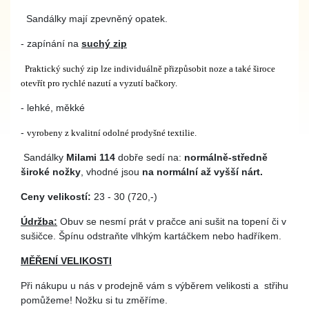
Sandálky mají zpevněný opatek.
- zapínání na
suchý zip
Praktický suchý zip lze individuálně přizpůsobit noze a také široce
otevřít pro rychlé nazutí a vyzutí bačkory.
- lehké, měkké
-
vyrobeny z kvalitní odolné prodyšné textilie.
Sandálky
Milami 114
dobře sedí na:
normálně-středně
široké nožky
, vhodné jsou
na normální až vyšší nárt.
Ceny velikostí:
23 - 30 (720,-)
Údržba:
Obuv se nesmí prát v pračce ani sušit na topení či v
sušičce. Špínu odstraňte vlhkým kartáčkem nebo hadříkem.
MĚŘENÍ VELIKOSTI
Při nákupu u nás v prodejně vám s výběrem velikosti a střihu
pomůžeme! Nožku si tu změříme.