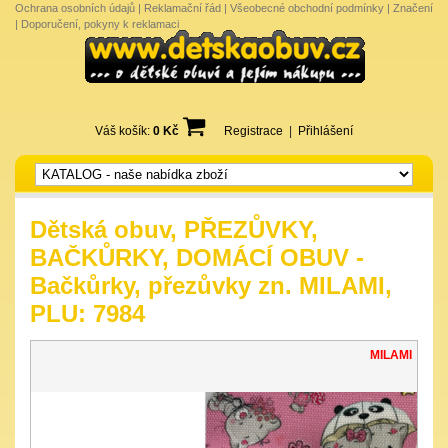
Ochrana osobních údajů
|
Reklamační řád
|
Všeobecné obchodní podmínky
|
Značení
|
Doporučení, pokyny k reklamaci
Váš košík:
0 Kč
Registrace
|
Přihlášení
Dětská obuv, PŘEZŮVKY,
BAČKŮRKY, DOMÁCÍ OBUV -
Bačkůrky, přezůvky zn. MILAMI,
PLU: 7984
MILAMI