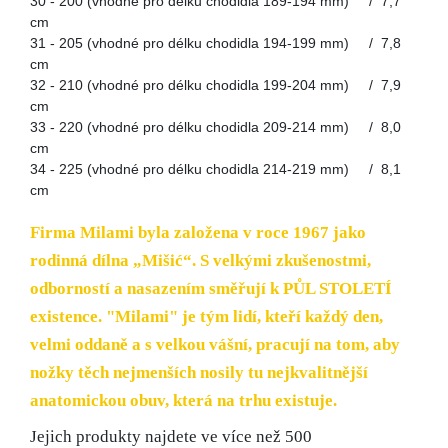
30 - 200 (vhodné pro délku chodidla 189-194 mm) / 7,7
cm
31 - 205 (vhodné pro délku chodidla 194-199 mm) / 7,8
cm
32 - 210 (vhodné pro délku chodidla 199-204 mm) / 7,9
cm
33 - 220 (vhodné pro délku chodidla 209-214 mm) / 8,0
cm
34 - 225 (vhodné pro délku chodidla 214-219 mm) / 8,1
cm
Firma
Milami
byla založena v roce 1967 jako
rodinná dílna „Mišić“. S velkými zkušenostmi,
odborností a nasazením směřují k PŮL STOLETÍ
existence.
"Milami" je tým lidí, kteří každý den,
velmi oddaně a s velkou vášní, pracují na tom, aby
nožky těch nejmenších nosily tu nejkvalitnější
anatomickou obuv, která na trhu existuje.
Jejich produkty najdete ve více než 500