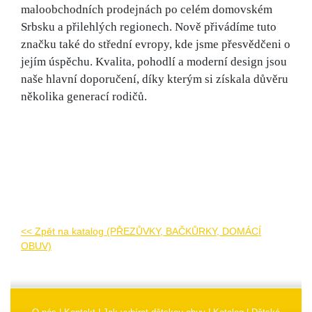
maloobchodních prodejnách po celém domovském
Srbsku a přilehlých regionech. Nově přivádíme tuto
značku také do střední evropy, kde jsme přesvědčeni o
jejím úspěchu.
Kvalita, pohodlí a moderní design jsou
naše hlavní doporučení, díky kterým si získala důvěru
několika generací rodičů.
<< Zpět na katalog (PŘEZŮVKY, BAČKŮRKY, DOMÁCÍ
OBUV)