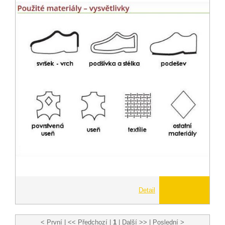
Detail
< První | << Předchozí |
1
| Další >> | Poslední >