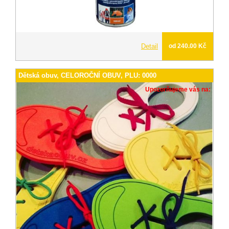
Detail
od 240.00 Kč
Dětská obuv, CELOROČNÍ OBUV, PLU: 0000
Upozorňujeme vás na: