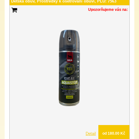
Dětská obuv, Prostředky k ošetřování obuvi, PLU: 7563
Upozorňujeme vás na:
Detail
od 180.00 Kč