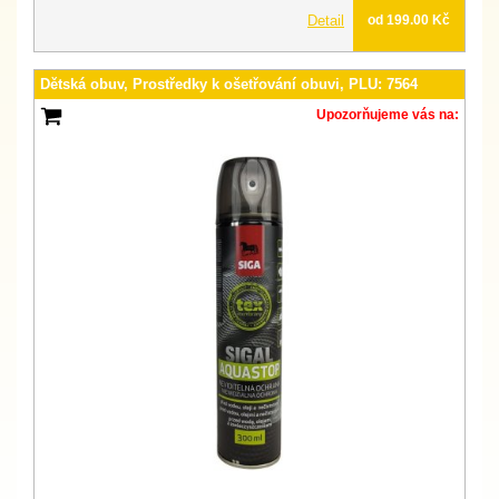
Detail
od 199.00 Kč
Dětská obuv, Prostředky k ošetřování obuvi, PLU: 7564
Upozorňujeme vás na: