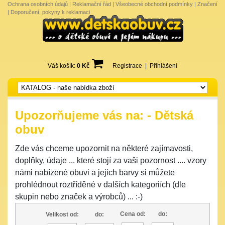
Ochrana osobních údajů
|
Reklamační řád
|
Všeobecné obchodní podmínky
|
Značení
|
Doporučení, pokyny k reklamaci
Váš košík:
0 Kč
Registrace
|
Přihlášení
Upozorňujeme vás na: - Dětská
obuv
Zde vás chceme upozornit na některé zajímavosti,
doplňky, údaje ... které stojí za vaši pozornost .... vzory
námi nabízené obuvi a jejich barvy si můžete
prohlédnout roztříděné v dalších kategoriích (dle
skupin nebo značek a výrobců) ... :-)
Cena od:
do:
Velikost od:
do: