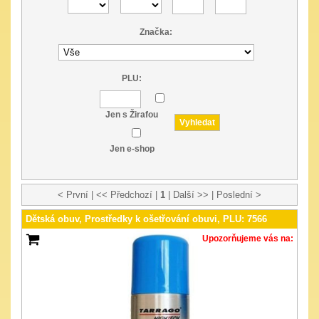
Značka:
PLU:
Jen s Žirafou
Jen e-shop
< První | << Předchozí |
1
| Další >> | Poslední >
Dětská obuv, Prostředky k ošetřování obuvi, PLU: 7566
Upozorňujeme vás na: