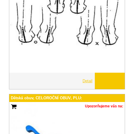
Detail
Dětská obuv, CELOROČNÍ OBUV, PLU:
Upozorňujeme vás na: