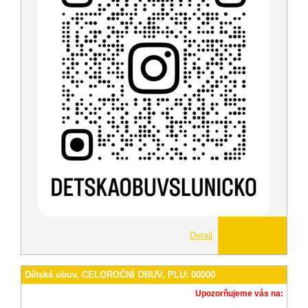
Detail
Dětská obuv, CELOROČNÍ OBUV, PLU: 00000
Upozorňujeme vás na: