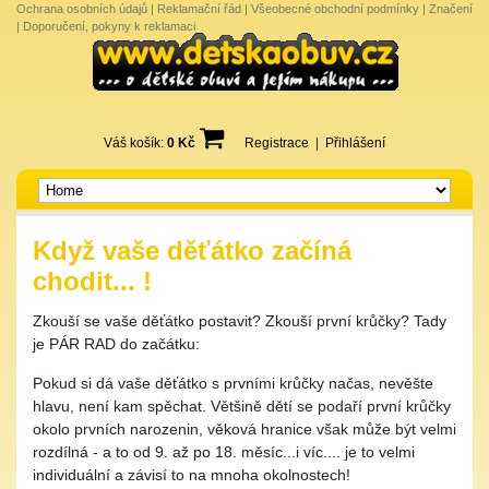
Ochrana osobních údajů
|
Reklamační řád
|
Všeobecné obchodní podmínky
|
Značení
|
Doporučení, pokyny k reklamaci
Váš košík:
0 Kč
Registrace
|
Přihlášení
Když vaše děťátko začíná
chodit... !
Zkouší se vaše děťátko postavit? Zkouší první krůčky? Tady
je PÁR RAD do začátku:
Pokud si dá vaše děťátko s prvními krůčky načas, nevěšte
hlavu, není kam spěchat. Většině dětí se podaří první krůčky
okolo prvních narozenin, věková hranice však může být velmi
rozdílná - a to od 9. až po 18. měsíc...i víc.... je to velmi
individuální a závisí to na mnoha okolnostech!