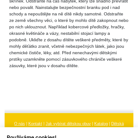
skříněk. Odstraňte na čas nábytek, který lze snadno převrátit
nebo povalit. Nainstalujte bezpečnostní branku pod i nad
schody a nepouštějte na ně dítě nikdy samotné. Odstraňte
ze země všechny věci, o které by mohlo dítě zakopnout nebo
po nich uklouznout. Například kobercové předložky, hračky,
okrasné květináče a vázy, nestabilní stojací lampy a
podobně. Ukliďte z dosahu dítěte veškeré předměty, které by
mohly děťátko zranit, včetně nebezpečných látek, jako jsou
chemické čističe, léky, atd. Před nenechavými dětskými
prstíky uzamkněte pomocí zásuvkového chrániče veškeré
zásuvky, které jsou v dosahu dítěte.
O nás
|
Kontakt
|
Jak vybírat dětskou obuv
|
Katalog
|
Dětská
obuv
|
Ochrana osobních údajů
|
Reklamační řád
Používáme cookies!