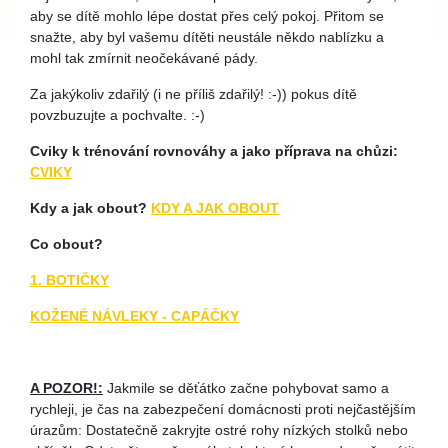
aby se dítě mohlo lépe dostat přes celý pokoj. Přitom se
snažte, aby byl vašemu dítěti neustále někdo nablízku a
mohl tak zmírnit neočekávané pády.
Za jakýkoliv zdařilý (i ne příliš zdařilý! :-)) pokus dítě
povzbuzujte a pochvalte. :-)
Cviky k trénování rovnováhy a jako příprava na chůzi:
CVIKY
Kdy a jak obout?
KDY A JAK OBOUT
Co obout?
1. BOTIČKY
KOŽENÉ NÁVLEKY - CAPÁČKY
A POZOR!:
Jakmile se děťátko začne pohybovat samo a
rychleji, je čas na zabezpečení domácnosti proti nejčastějším
úrazům: Dostatečně zakryjte ostré rohy nízkých stolků nebo