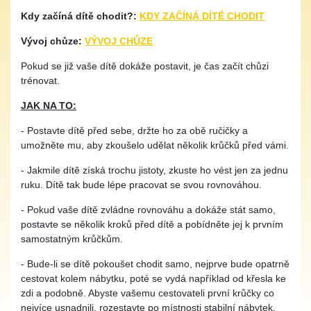
Kdy začíná dítě chodit?:
KDY ZAČÍNÁ DÍTĚ CHODIT
Vývoj chůze:
VÝVOJ CHŮZE
Pokud se již vaše dítě dokáže postavit, je čas začít chůzi
trénovat.
JAK NA TO:
- Postavte dítě před sebe, držte ho za obě ručičky a
umožněte mu, aby zkoušelo udělat několik krůčků před vámi.
- Jakmile dítě získá trochu jistoty, zkuste ho vést jen za jednu
ruku. Dítě tak bude lépe pracovat se svou rovnováhou.
- Pokud vaše dítě zvládne rovnováhu a dokáže stát samo,
postavte se několik kroků před dítě a pobídněte jej k prvním
samostatným krůčkům.
- Bude-li se dítě pokoušet chodit samo, nejprve bude opatrně
cestovat kolem nábytku, poté se vydá například od křesla ke
zdi a podobně. Abyste vašemu cestovateli první krůčky co
nejvíce usnadnili, rozestavte po místnosti stabilní nábytek,