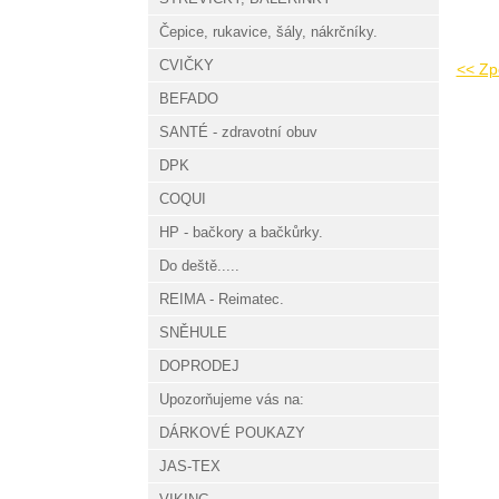
Čepice, rukavice, šály, nákrčníky.
CVIČKY
<< Zp
BEFADO
SANTÉ - zdravotní obuv
DPK
COQUI
HP - bačkory a bačkůrky.
Do deště.....
REIMA - Reimatec.
SNĚHULE
DOPRODEJ
Upozorňujeme vás na:
DÁRKOVÉ POUKAZY
JAS-TEX