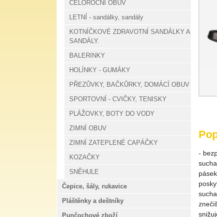
CELOROČNÍ OBUV
LETNÍ - sandálky, sandály
KOTNÍČKOVÉ ZDRAVOTNÍ SANDÁLKY A
SANDÁLY.
BALERINKY
HOLÍNKY - GUMÁKY
PŘEZŮVKY, BAČKŮRKY, DOMÁCÍ OBUV
SPORTOVNÍ - CVIČKY, TENISKY
PLÁŽOVKY, BOTY DO VODY
ZIMNÍ OBUV
Pop
ZIMNÍ ZATEPLENÉ CAPÁČKY
- bez
KOZAČKY
sucha
SNĚHULE
pásek
poskyt
Čepice, šály, rukavice
sucha
Pláštěnky a deštníky
znečiš
snižuj
Punčochové zboží