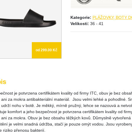
Kategorie:
PLÁŽOVKY, BOTY 
Velikosti:
36 - 41
od 299.00 Kč
is
pečnost je potvrzena certifikátem kvality od firmy ITC, obuv je bez ob
 ani za mokra antibakteriální materiál. Jsou velmi lehké a pohodlné. S
 udrží nohu v botě. Je měkký, mírně pružný, lehce se nazouvá a netvoř
uje komfort a jeho bezpečnost je potvrzena certifikátem kvality od fir
 ani za mokra. Obuv je bez obsahu těžkých kovů. Důmyslně vytvořená po
tění je velmi snadná údržba, stačí je pouze omýt vodou. Jsou vyrobeny 
e riziko přenosu bakterií.