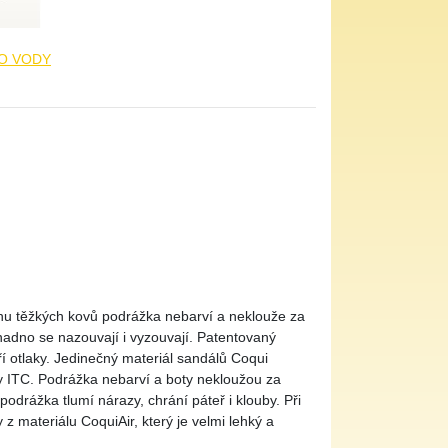
DO VODY
sahu těžkých kovů podrážka nebarví a neklouže za
nadno se nazouvají i vyzouvají. Patentovaný
í otlaky. Jedinečný materiál sandálů Coqui
my ITC. Podrážka nebarví a boty nekloužou za
drážka tlumí nárazy, chrání páteř i klouby. Při
z materiálu CoquiAir, který je velmi lehký a