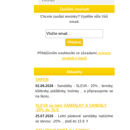
VIKING
Zasílání novinek
Chcete zasílat novinky? Vyplňte níže Váš
email.
Přihlásit
Přihlášením souhlasíte ze zásadami
ochrany
osobních údajů
Aktuality
SRPEN
02.08.2026
- Sandálky - SLEVA - 20% , tenisky,
kšiltovky, pláštěnky, holinky ... a připravujeme se
na školu...
SLEVA na letní SANDÁLKY A SANDÁLY
-20% do 15.9.
25.07.2026
- Letní páskové sandálky nabízíme
se slevou: -20% ... platí do 15.9. !!