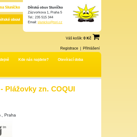
Dětská obuv Sluníčko
Zázvorkova 1, Praha 5
Tel.: 235 515 344
Email:
slunicko@tori.cz
Váš košík:
0 Kč
Registrace
|
Přihlášení
dejně
Kde nás najdete?
Otevírací doba
 Plážovky zn. COQUI
., Praha