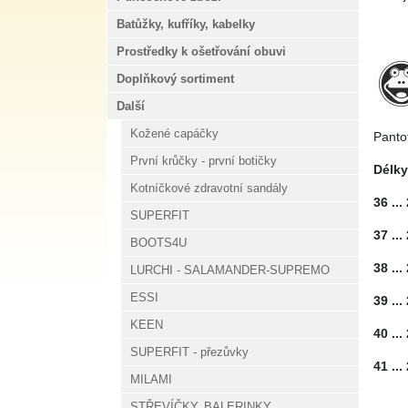
Batůžky, kufříky, kabelky
Prostředky k ošetřování obuvi
Doplňkový sortiment
Další
Kožené capáčky
Panto
První krůčky - první botičky
Délky
Kotníčkové zdravotní sandály
36 ...
SUPERFIT
37 ...
BOOTS4U
38 ...
LURCHI - SALAMANDER-SUPREMO
ESSI
39 ...
KEEN
40 ...
SUPERFIT - přezůvky
41 ...
MILAMI
STŘEVÍČKY, BALERINKY