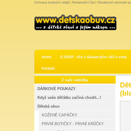
Ochrana osobních údajů
|
Reklamační řád
|
Všeobecné obchodní p
Home
E-SHOP - vše o nákupu přes náš e-shop
Kontakt
Z naší nabídky
Dě
DÁRKOVÉ POUKAZY
(bl
Když vaše děťátko začíná chodit...!
Dětská obuv
KOŽENÉ CAPÁČKY.
PRVNÍ BOTIČKY - PRVNÍ KRŮČKY