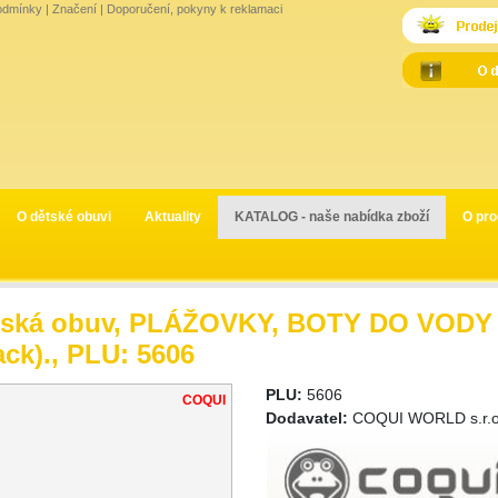
odmínky
|
Značení
|
Doporučení, pokyny k reklamaci
O dětské obuvi
Aktuality
KATALOG - naše nabídka zboží
O pro
tská obuv, PLÁŽOVKY, BOTY DO VODY -
ack)., PLU: 5606
PLU:
5606
COQUI
Dodavatel:
COQUI WORLD s.r.o