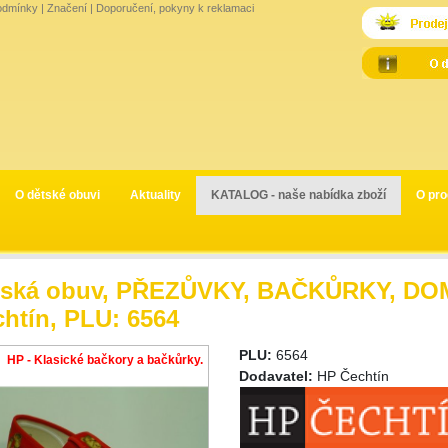
odmínky
|
Značení
|
Doporučení, pokyny k reklamaci
O dětské obuvi
Aktuality
KATALOG - naše nabídka zboží
O pro
tská obuv, PŘEZŮVKY, BAČKŮRKY, DOM
htín, PLU: 6564
PLU:
6564
HP - Klasické bačkory a bačkůrky.
Dodavatel:
HP Čechtín