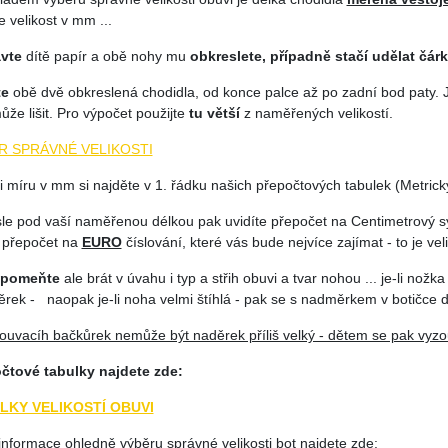
 velikost v mm ...
vte
dítě papír a obě nohy mu
obkreslete, případně stačí udělat čár
te
obě dvě obkreslená chodidla, od konce palce až po zadní bod paty. J
ůže lišit. Pro výpočet použijte
tu větší
z naměřených velikostí.
R SPRÁVNÉ VELIKOSTI
 míru v mm si najděte v 1. řádku našich přepočtových tabulek (Metrický
sle pod vaší naměřenou délkou pak uvidíte přepočet na Centimetrový 
 přepočet na
EURO
číslování, které vás bude nejvíce zajímat - to je veli
apomeňte
ale brát v úvahu i typ a střih obuvi a tvar nohou ... je-li nožka
rek - naopak je-li noha velmi štíhlá - pak se s nadměrkem v botičce d
ouvacíh bačkůrek nemůže být naděrek příliš velký - dětem se pak vyzou
čtové tabulky najdete zde:
LKY VELIKOSTÍ OBUVI
informace ohledně výběru správné velikosti bot najdete zde: