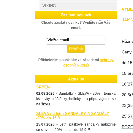
VIKING
VÝBĚ
Zasílání novinek
JAK 
Chcete zasílat novinky? Vyplňte níže Váš
email.
Různé 
Přihlásit
Ceny v
Přihlášením souhlasíte ze zásadami
ochrany
do 15
osobních údajů
15,5(2
Aktuality
18(27)
SRPEN
02.08.2026
- Sandálky - SLEVA - 20% , tenisky,
20,5(3
kšiltovky, pláštěnky, holinky ... a připravujeme se
na školu...
23(35)
SLEVA na letní SANDÁLKY A SANDÁLY
25,5 (
-20% do 15.9.
25.07.2026
- Letní páskové sandálky nabízíme
POZOR
se slevou: -20% ... platí do 15.9. !!