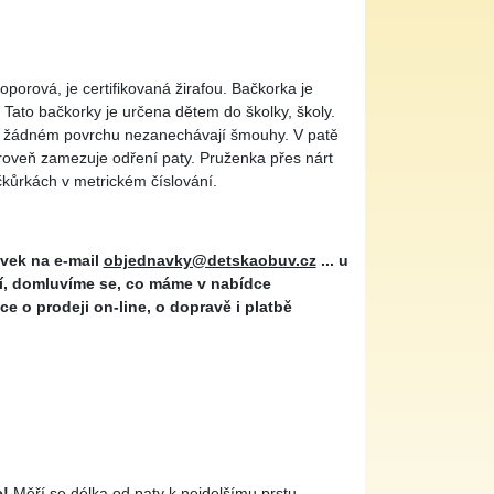
roporová, je certifikovaná žirafou. Bačkorka je
Tato bačkorky je určena dětem do školky, školy.
na žádném povrchu nezanechávají šmouhy. V patě
ároveň zamezuje odření paty. Pruženka přes nárt
ačkůrkách v metrickém číslování.
avek na e-mail
objednavky@detskaobuv.cz
... u
ní, domluvíme se, co máme v nabídce
e o prodeji on-line, o dopravě i platbě
e!
Měří se délka od paty k nejdelšímu prstu...