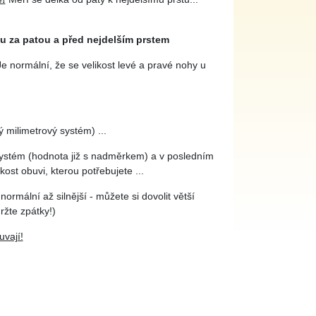
ku za patou a před nejdelším prstem
e normální, že se velikost levé a pravé nohy u
 milimetrový systém) ...
systém (hodnota již s nadměrkem) a v posledním
kost obuvi, kterou potřebujete ...
 normální až silnější - můžete si dovolit větší
ržte zpátky!)
vají!