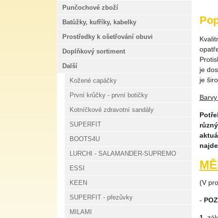
Punčochové zboží
Pop
Batůžky, kufříky, kabelky
Prostředky k ošetřování obuvi
Kvalit
opatř
Doplňkový sortiment
Proti
Další
je do
je šir
Kožené capáčky
První krůčky - první botičky
Barvy
Kotníčkové zdravotní sandály
Potře
SUPERFIT
různý
aktuá
BOOTS4U
najde
LURCHI - SALAMANDER-SUPREMO
MĚ
ESSI
(V pr
KEEN
SUPERFIT - přezůvky
-
POZ
MILAMI
1.
zákl