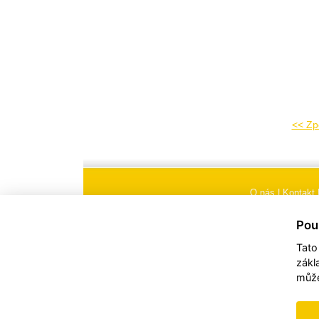
<< Zp
O nás
|
Kontakt
Všeobecné obchodní
Pou
Tato
zákl
může