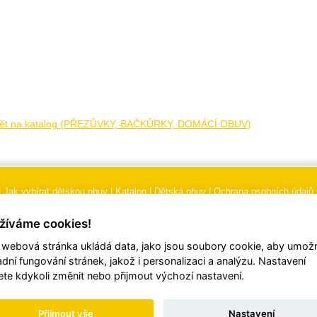
ět na katalog (PŘEZŮVKY, BAČKŮRKY, DOMÁCÍ OBUV)
|
Jak vybírat dětskou obuv
|
Katalog
|
Dětská obuv
|
Ochrana osobních údajů
 podmínky
|
Značení
|
Doporučení, údržba obuvi, pokyny a informace k reklam
žíváme cookies!
 webová stránka ukládá data, jako jsou soubory cookie, aby umožn
© 2026
TORI, s.r.o.
| Všechna práva vyhrazena | Web vytvořil
hudym.com
adní fungování stránek, jakož i personalizaci a analýzu. Nastavení
te kdykoli změnit nebo přijmout výchozí nastavení.
Přijmout vše
Nastavení