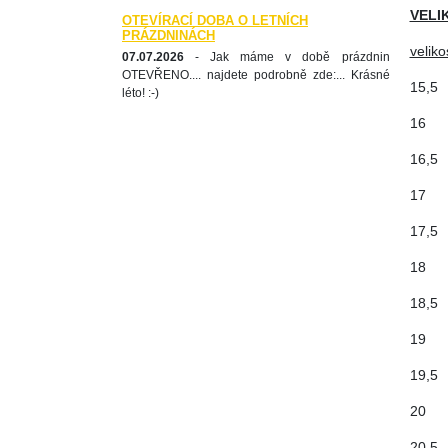
VELI
OTEVÍRACÍ DOBA O LETNÍCH
PRÁZDNINÁCH
veliko
07.07.2026
- Jak máme v době prázdnin
OTEVŘENO.... najdete podrobně zde:... Krásné
1
léto! :-)
1
1
1
1
2