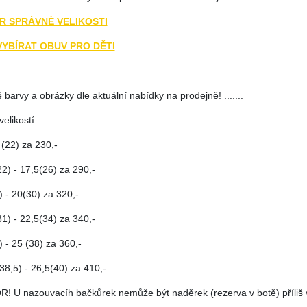
R SPRÁVNÉ VELIKOSTI
VYBÍRAT OBUV PRO DĚTI
barvy a obrázky dle aktuální nabídky na prodejně! .......
elikostí:
 (22) za 230,-
2) - 17,5(26) za 290,-
 - 20(30) za 320,-
1) - 22,5(34) za 340,-
 - 25 (38) za 360,-
38,5) - 26,5(40) za 410,-
! U nazouvacíh bačkůrek nemůže být naděrek (rezerva v botě) příliš v