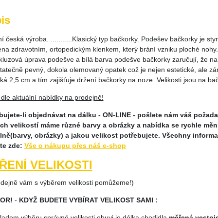
is
ní česká výroba. ...........Klasický typ bačkorky. Podešev bačkorky je sty
ena zdravotním, ortopedickým klenkem, který brání vzniku ploché nohy. 
skluzová úprava podešve a bílá barva podešve bačkorky zaručují, že 
statečně pevný, dokola olemovaný opatek což je nejen estetické, ale z
oká 2,5 cm a tím zajišťuje držení bačkorky na noze. Velikosti jsou na b
 dle aktuální nabídky na prodejně!
bujete-li objednávat na dálku - ON-LINE - pošlete nám váš požad
ch velikostí máme různé barvy a obrázky a nabídka se rychle mě
lně(barvy, obrázky) a jakou velikost potřebujete. Všechny informac
te zde:
Vše o nákupu přes náš e-shop
ŘENÍ VELIKOSTI
odejně vám s výběrem velikosti pomůžeme!)
OR!
-
KDYŽ BUDETE VYBÍRAT VELIKOST SAMI :
adem výběru správné velikosti obuvi je délka chodidla
měřená vestoj