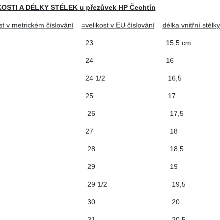
KOSTI A DÉLKY STÉLEK u přezůvek HP Čechtín
st v metrickém číslování
=velikost v EU číslování
délka vnitřní stélk
5,5 23 15,5 cm
16 24 16
6,5 24 1/2 16,5
17 25 17
7,5 26 17,5
18 27 18
8,5 28 18,5
19 29 19
9,5 29 1/2 19,5
20 30 20
0,5 31 20,5