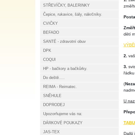
STŘEVÍČKY, BALERINKY
změřte
Čepice, rukavice, šály, nákrčníky.
Posta
CVIČKY
Z
měř
BEFADO
dětí m
SANTÉ - zdravotní obuv
VÝBĚ
DPK
2.
vaši
COQUI
3.
svi
HP - bačkory a bačkůrky.
řádku
Do deště.....
(
Nez
REIMA - Reimatec.
nadmě
SNĚHULE
U naz
DOPRODEJ
Přepo
Upozorňujeme vás na:
TABU
DÁRKOVÉ POUKAZY
JAS-TEX
Další 