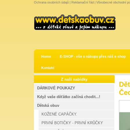
Ochrana osobních údajů
|
Reklamační řád
|
Všeobecné obchodní p
Home
E-SHOP - vše o nákupu přes náš e-shop
Kontakt
Z naší nabídky
Dě
DÁRKOVÉ POUKAZY
Čec
Když vaše děťátko začíná chodit...!
Dětská obuv
KOŽENÉ CAPÁČKY.
PRVNÍ BOTIČKY - PRVNÍ KRŮČKY