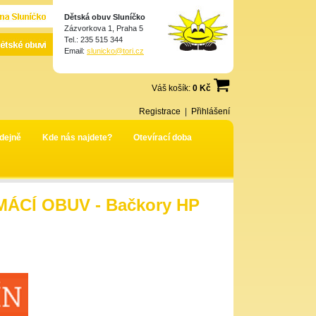
Dětská obuv Sluníčko
Zázvorkova 1, Praha 5
Tel.: 235 515 344
Email:
slunicko@tori.cz
Váš košík:
0 Kč
Registrace
|
Přihlášení
dejně
Kde nás najdete?
Otevírací doba
ÁCÍ OBUV - Bačkory HP