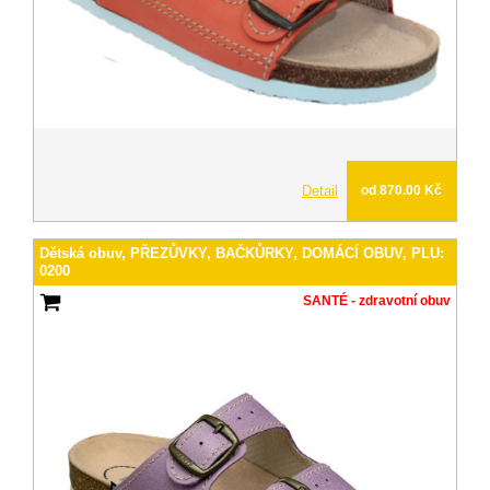
Detail
od 870.00 Kč
Dětská obuv, PŘEZŮVKY, BAČKŮRKY, DOMÁCÍ OBUV, PLU:
0200
SANTÉ - zdravotní obuv