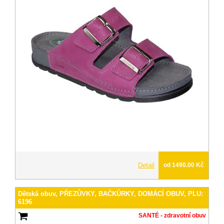
Detail
od 1490.00 Kč
Dětská obuv, PŘEZŮVKY, BAČKŮRKY, DOMÁCÍ OBUV, PLU:
6196
SANTÉ - zdravotní obuv