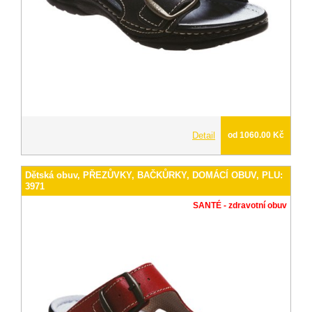
Detail
od 1060.00 Kč
Dětská obuv, PŘEZŮVKY, BAČKŮRKY, DOMÁCÍ OBUV, PLU:
3971
SANTÉ - zdravotní obuv