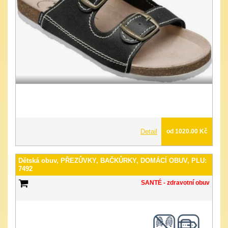
Detail
od 1020.00 Kč
Dětská obuv, PŘEZŮVKY, BAČKŮRKY, DOMÁCÍ OBUV, PLU:
7492
SANTÉ - zdravotní obuv