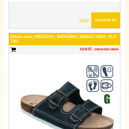
Detail
od 840.00 Kč
Dětská obuv, PŘEZŮVKY, BAČKŮRKY, DOMÁCÍ OBUV, PLU:
7362
SANTÉ - zdravotní obuv