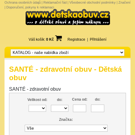
Ochrana osobních údajů
|
Reklamační řád
|
Všeobecné obchodní podmínky
|
Značení
|
Doporučení, pokyny k reklamaci
Váš košík:
0 Kč
Registrace
|
Přihlášení
SANTÉ - zdravotní obuv - Dětská
obuv
SANTÉ - zdravotní obuv
Cena od:
do:
Velikost od:
do:
Značka: