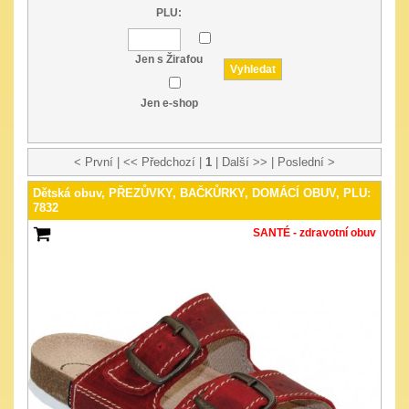
PLU:
Jen s Žirafou
Jen e-shop
< První | << Předchozí |
1
| Další >> | Poslední >
Dětská obuv, PŘEZŮVKY, BAČKŮRKY, DOMÁCÍ OBUV, PLU:
7832
SANTÉ - zdravotní obuv