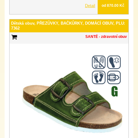
Detail
od 870.00 Kč
Dětská obuv, PŘEZŮVKY, BAČKŮRKY, DOMÁCÍ OBUV, PLU:
7362
SANTÉ - zdravotní obuv