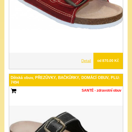
Detail
od 870.00 Kč
Dětská obuv, PŘEZŮVKY, BAČKŮRKY, DOMÁCÍ OBUV, PLU:
7494
SANTÉ - zdravotní obuv