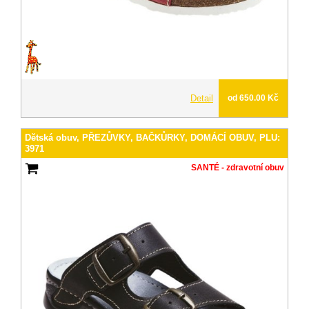
Detail
od 650.00 Kč
Dětská obuv, PŘEZŮVKY, BAČKŮRKY, DOMÁCÍ OBUV, PLU:
3971
SANTÉ - zdravotní obuv