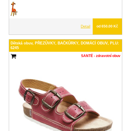
Detail
od 650.00 Kč
Dětská obuv, PŘEZŮVKY, BAČKŮRKY, DOMÁCÍ OBUV, PLU:
6245
SANTÉ - zdravotní obuv