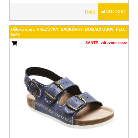
Detail
od 1280.00 Kč
Dětská obuv, PŘEZŮVKY, BAČKŮRKY, DOMÁCÍ OBUV, PLU:
6245
SANTÉ - zdravotní obuv