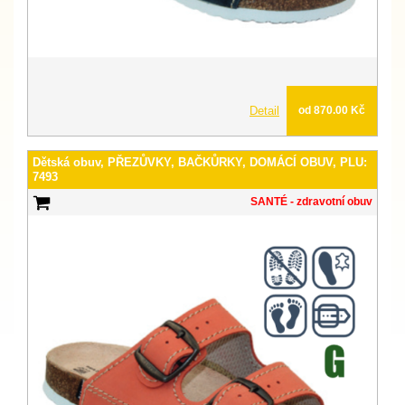
Detail
od 870.00 Kč
Dětská obuv, PŘEZŮVKY, BAČKŮRKY, DOMÁCÍ OBUV, PLU:
7493
SANTÉ - zdravotní obuv