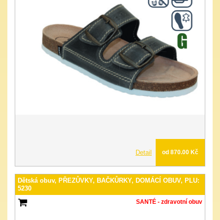
Detail
od 870.00 Kč
Dětská obuv, PŘEZŮVKY, BAČKŮRKY, DOMÁCÍ OBUV, PLU:
5230
SANTÉ - zdravotní obuv