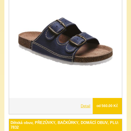
Detail
od 560.00 Kč
Dětská obuv, PŘEZŮVKY, BAČKŮRKY, DOMÁCÍ OBUV, PLU:
7832