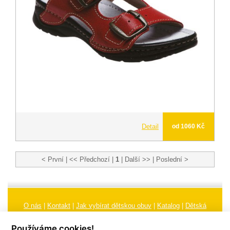
Detail
od 1060 Kč
< První | << Předchozí |
1
| Další >> | Poslední >
O nás
|
Kontakt
|
Jak vybírat dětskou obuv
|
Katalog
|
Dětská
obuv
|
Ochrana osobních údajů
|
Reklamační řád
Používáme cookies!