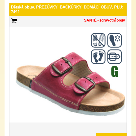
Dětská obuv, PŘEZŮVKY, BAČKŮRKY, DOMÁCÍ OBUV, PLU:
7492
SANTÉ - zdravotní obuv