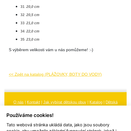
31
20,0 cm
32
20,5 cm
33
21,0 cm
34
22,0 cm
35
23,0 cm
S výběrem velikosti vám u nás pomůžeme! :-)
<< Zpět na katalog (PLÁŽOVKY, BOTY DO VODY)
O nás
|
Kontakt
|
Jak vybírat dětskou obuv
|
Katalog
|
Dětská
obuv
|
Ochrana osobních údajů
|
Reklamační řád
Používáme cookies!
Všeobecné obchodní podmínky
|
Značení
|
Doporučení, údržba
Tato webová stránka ukládá data, jako jsou soubory
obuvi, pokyny a informace k reklamaci
Nastavení cookies
cookie, aby umožnila základní fungování stránek, jakož i