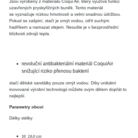
Jsou vyrobeny z materiálu Coqui Air, který využívá funkci
uzavřených pryskyřičných buněk. Tento materiál
se vyznačuje nízkou hmotností a velmi snadnou údržbou.
Pokud se zašpiní, stačí je omýt vodou, otřít suchým
hadříkem a namazat olejem. Nesušte je v bezprostřední
blízkosti zdrojů tepla.
revoluční antibakteriální materiál CoquiAir
snižující riziko přenosu bakterií
stačí dětské sandálky pouze omýt vodou. Díky unikátní
inovované výrobní technologii můžete svým dětem dopřát to
nejlepší.
Parametry obuvi
Délky stélky:
30
19,0 cm