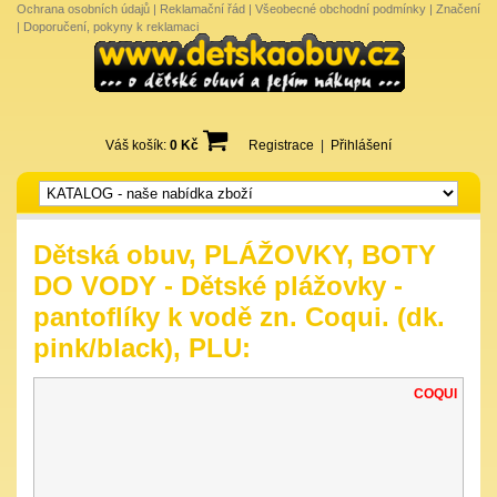
Ochrana osobních údajů
|
Reklamační řád
|
Všeobecné obchodní podmínky
|
Značení
|
Doporučení, pokyny k reklamaci
Váš košík:
0 Kč
Registrace
|
Přihlášení
Dětská obuv, PLÁŽOVKY, BOTY
DO VODY - Dětské plážovky -
pantoflíky k vodě zn. Coqui. (dk.
pink/black), PLU:
COQUI