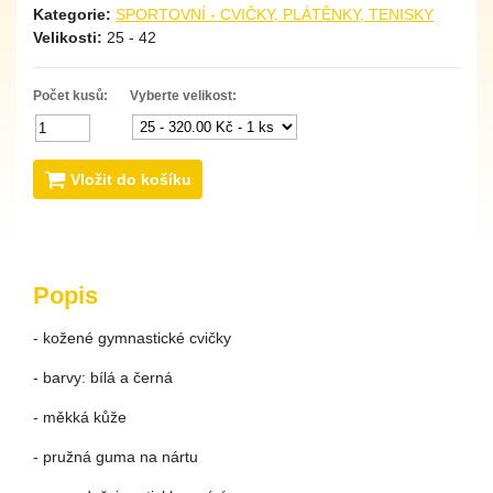
Kategorie:
SPORTOVNÍ - CVIČKY, PLÁTĚNKY, TENISKY
Velikosti:
25 - 42
Počet kusů:
Vyberte velikost:
Vložit do košíku
Popis
- kožené gymnastické cvičky
- barvy: bílá a černá
- měkká kůže
- pružná guma na nártu