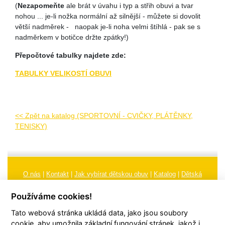
(
Nezapomeňte
ale brát v úvahu i typ a střih obuvi a tvar
nohou ... je-li nožka normální až silnější - můžete si dovolit
větší nadměrek - naopak je-li noha velmi štíhlá - pak se s
nadměrkem v botičce držte zpátky!)
Přepočtové tabulky najdete zde:
TABULKY VELIKOSTÍ OBUVI
<< Zpět na katalog (SPORTOVNÍ - CVIČKY, PLÁTĚNKY,
TENISKY)
O nás
|
Kontakt
|
Jak vybírat dětskou obuv
|
Katalog
|
Dětská
obuv
|
Ochrana osobních údajů
|
Reklamační řád
Používáme cookies!
Všeobecné obchodní podmínky
|
Značení
|
Doporučení, údržba
Tato webová stránka ukládá data, jako jsou soubory
obuvi, pokyny a informace k reklamaci
Nastavení cookies
cookie, aby umožnila základní fungování stránek, jakož i