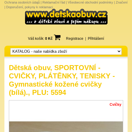
Ochrana osobních údajů
|
Reklamační řád
|
Všeobecné obchodní podmínky
|
Značení
|
Doporučení, pokyny k reklamaci
Váš košík:
0 Kč
Registrace
|
Přihlášení
Dětská obuv, SPORTOVNÍ -
CVIČKY, PLÁTĚNKY, TENISKY -
Gymnastické kožené cvičky
(bílá)., PLU: 5594
Cvičky