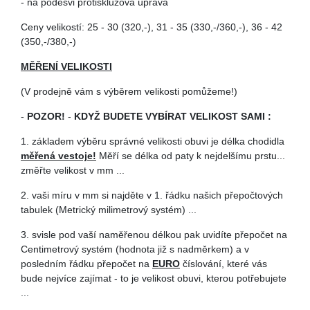
- na podešvi protiskluzová úprava
Ceny velikostí: 25 - 30 (320,-), 31 - 35 (330,-/360,-), 36 - 42
(350,-/380,-)
MĚŘENÍ VELIKOSTI
(V prodejně vám s výběrem velikosti pomůžeme!)
-
POZOR!
-
KDYŽ BUDETE VYBÍRAT VELIKOST SAMI :
1. základem výběru správné velikosti obuvi je délka chodidla
měřená vestoje!
Měří se délka od paty k nejdelšímu prstu...
změřte velikost v mm ...
2. vaši míru v mm si najděte v 1. řádku našich přepočtových
tabulek (Metrický milimetrový systém) ...
3. svisle pod vaší naměřenou délkou pak uvidíte přepočet na
Centimetrový systém (hodnota již s nadměrkem) a v
posledním řádku přepočet na
EURO
číslování, které vás
bude nejvíce zajímat - to je velikost obuvi, kterou potřebujete
...