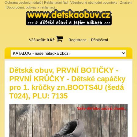
Ochrana osobních údajů
|
Reklamační řád
|
Všeobecné obchodní podmínky
|
Značení
|
Doporučení, pokyny k reklamaci
Váš košík:
0 Kč
Registrace
|
Přihlášení
Dětská obuv, PRVNÍ BOTIČKY -
PRVNÍ KRŮČKY - Dětské capáčky
pro 1. krůčky zn.BOOTS4U (šedá
T024), PLU: 7135
Vaše děťátko začíná chodit..