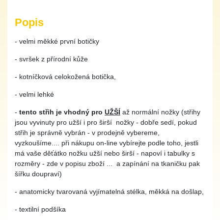
Popis
- velmi měkké první botičky
- svršek z přírodní kůže
- kotníčková celokožená botička,
- velmi lehké
-
tento střih je vhodný pro
UŽŠÍ
až normální nožky (střihy
jsou vyvinuty pro užší i pro širší nožky - dobře sedí, pokud
střih je správně vybrán - v prodejně vybereme,
vyzkoušíme.... při nákupu on-line vybírejte podle toho, jestli
má vaše děťátko nožku užší nebo širší - napoví i tabulky s
rozměry - zde v popisu zboží ... a zapínání na tkaničku pak
šířku doupraví)
- anatomicky tvarovaná vyjímatelná stélka, měkká na došlap,
- textilní podšíka