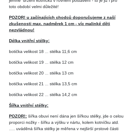
jemné držení kotníčků v rovném postavení - to je již i pro
toto období velmi důležité!
POZOR! u začínajících chodců doporučujeme z naší
zkušenosti max. nadměrek 1 cm - víc malinké děti
nezvládnou!
Délka vnitřní stélky:
botička velikost 18 ... stélka 11,6 cm
botička velikost 19 ... stélka 12 cm
botička velikost 20 ... stélka 13 cm
botička velikost 21 ... stélka 13,5 cm
botička velikost 22 ... stélka 14,2 cm
Šířka vnitřní stélky:
POZOR!:
šířka obuvi není dána jen šířkou stélky, jde o celou
proporci nožky - šířku a výšku v nártu, kolem kotníčku atd.
..... uváděná šířka stélky je měřena v nejširší prstové části