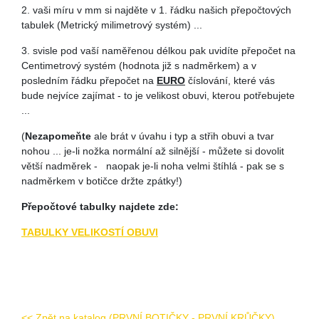
2. vaši míru v mm si najděte v 1. řádku našich přepočtových
tabulek (Metrický milimetrový systém) ...
3. svisle pod vaší naměřenou délkou pak uvidíte přepočet na
Centimetrový systém (hodnota již s nadměrkem) a v
posledním řádku přepočet na
EURO
číslování, které vás
bude nejvíce zajímat - to je velikost obuvi, kterou potřebujete
...
(
Nezapomeňte
ale brát v úvahu i typ a střih obuvi a tvar
nohou ... je-li nožka normální až silnější - můžete si dovolit
větší nadměrek - naopak je-li noha velmi štíhlá - pak se s
nadměrkem v botičce držte zpátky!)
Přepočtové tabulky najdete zde:
TABULKY VELIKOSTÍ OBUVI
<< Zpět na katalog (PRVNÍ BOTIČKY - PRVNÍ KRŮČKY)