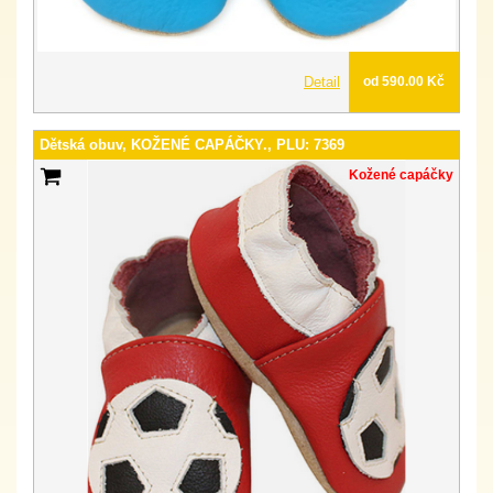
Detail
od 590.00 Kč
Dětská obuv, KOŽENÉ CAPÁČKY., PLU: 7369
Kožené capáčky