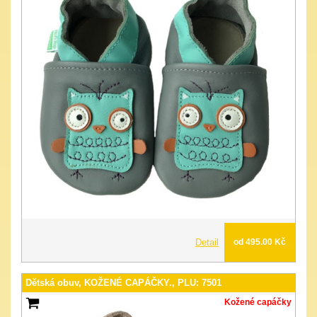
Detail
od 495.00 Kč
Dětská obuv, KOŽENÉ CAPÁČKY., PLU: 7501
Kožené capáčky