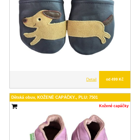
Detail
od 499 Kč
Dětská obuv, KOŽENÉ CAPÁČKY., PLU: 7501
Kožené capáčky