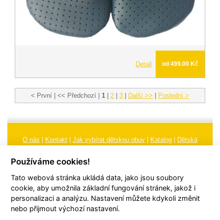
Detail
od 499.00 Kč
< První | << Předchozí |
1
|
2
|
3
|
Další >>
|
Poslední >
O nás
|
Kontakt
|
Jak vybírat dětskou obuv
|
Katalog
|
Dětská
obuv
|
Ochrana osobních údajů
|
Reklamační řád
Používáme cookies!
Všeobecné obchodní podmínky
|
Značení
|
Doporučení, údržba
Tato webová stránka ukládá data, jako jsou soubory
obuvi, pokyny a informace k reklamaci
Nastavení cookies
cookie, aby umožnila základní fungování stránek, jakož i
personalizaci a analýzu. Nastavení můžete kdykoli změnit
© 2026
TORI, s.r.o.
| Všechna práva vyhrazena | Web vytvořil
hudym.com
nebo přijmout výchozí nastavení.