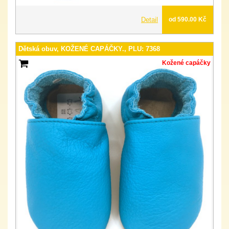
Detail
od 590.00 Kč
Dětská obuv, KOŽENÉ CAPÁČKY., PLU: 7368
Kožené capáčky