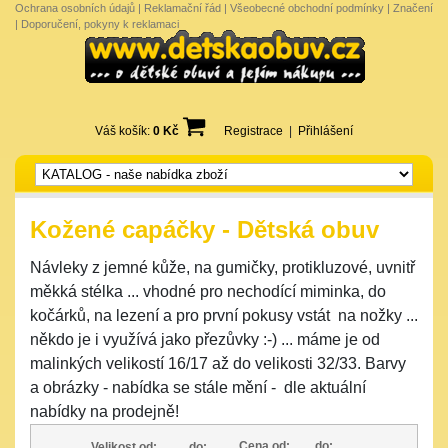
Ochrana osobních údajů
|
Reklamační řád
|
Všeobecné obchodní podmínky
|
Značení
|
Doporučení, pokyny k reklamaci
Váš košík:
0 Kč
Registrace
|
Přihlášení
Kožené capáčky - Dětská obuv
Návleky z jemné kůže, na gumičky, protikluzové, uvnitř
měkká stélka ... vhodné pro nechodící miminka, do
kočárků, na lezení a pro první pokusy vstát na nožky ...
někdo je i využívá jako přezůvky :-) ... máme je od
malinkých velikostí 16/17 až do velikosti 32/33. Barvy
a obrázky - nabídka se stále mění - dle aktuální
nabídky na prodejně!
Cena od:
do:
Velikost od:
do: