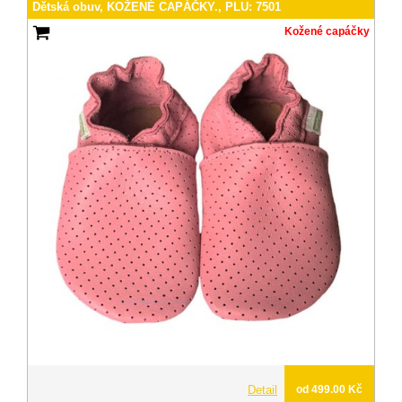
Dětská obuv, KOŽENÉ CAPÁČKY., PLU: 7501
Kožené capáčky
Detail
od 499.00 Kč