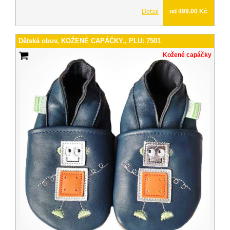
Detail
od 499.00 Kč
Dětská obuv, KOŽENÉ CAPÁČKY., PLU: 7501
Kožené capáčky