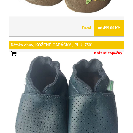
Detail
od 499.00 Kč
Dětská obuv, KOŽENÉ CAPÁČKY., PLU: 7501
Kožené capáčky