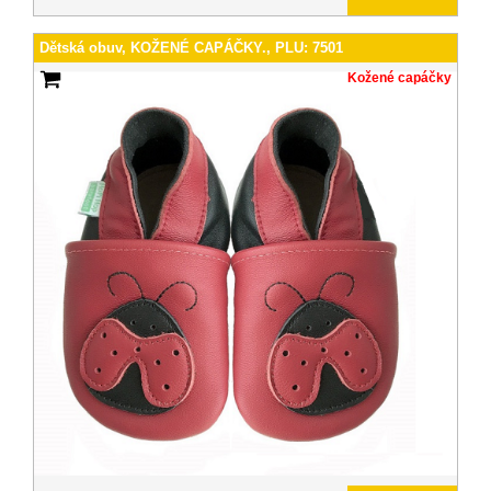
Dětská obuv, KOŽENÉ CAPÁČKY., PLU: 7501
Kožené capáčky