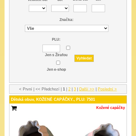
Značka:
PLU:
Jen s Žirafou
Jen e-shop
< První | << Předchozí |
1
|
2
|
3
|
Další >>
|
Poslední >
Dětská obuv, KOŽENÉ CAPÁČKY., PLU: 7501
Kožené capáčky