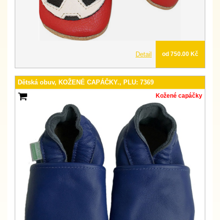
Detail
od 750.00 Kč
Dětská obuv, KOŽENÉ CAPÁČKY., PLU: 7369
Kožené capáčky