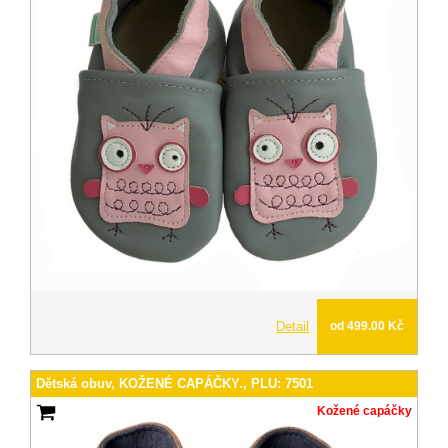
Detail
od 499.00 Kč
Dětská obuv, KOŽENÉ CAPÁČKY., PLU: 7501
Kožené capáčky