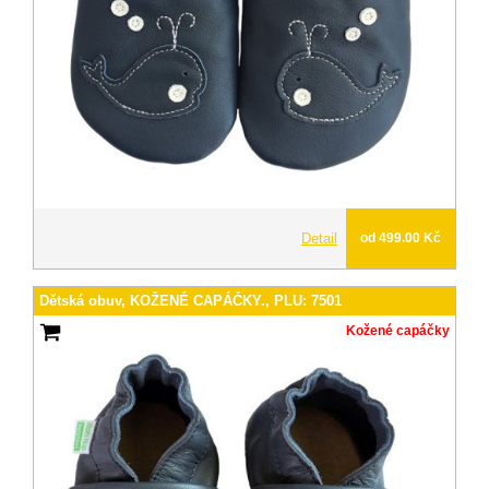
Detail
od 499.00 Kč
Dětská obuv, KOŽENÉ CAPÁČKY., PLU: 7501
Kožené capáčky