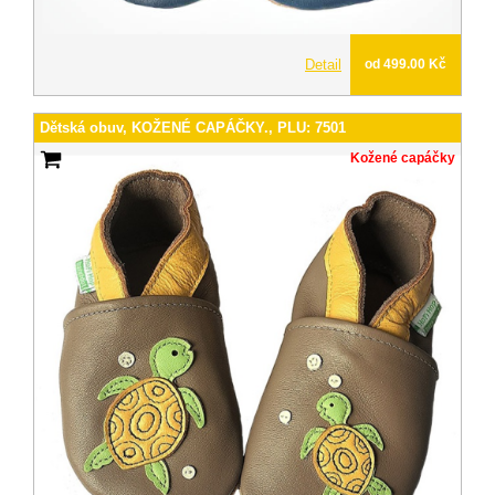
Detail
od 499.00 Kč
Dětská obuv, KOŽENÉ CAPÁČKY., PLU: 7501
Kožené capáčky