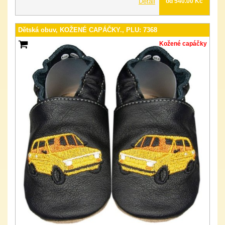
Detail
od 540.00 Kč
Dětská obuv, KOŽENÉ CAPÁČKY., PLU: 7368
Kožené capáčky