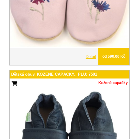
Detail
od 590.00 Kč
Dětská obuv, KOŽENÉ CAPÁČKY., PLU: 7501
Kožené capáčky