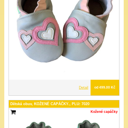
Detail
od 499.00 Kč
Dětská obuv, KOŽENÉ CAPÁČKY., PLU: 7020
Kožené capáčky