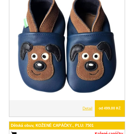
Detail
od 499.00 Kč
Dětská obuv, KOŽENÉ CAPÁČKY., PLU: 7501
Kožené capáčky