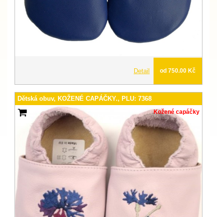
Detail
od 750.00 Kč
Dětská obuv, KOŽENÉ CAPÁČKY., PLU: 7368
Kožené capáčky