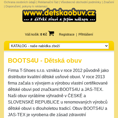
Ochrana osobních údajů
|
Reklamační řád
|
Všeobecné obchodní podmínky
|
Značení
|
Doporučení, pokyny k reklamaci
Váš košík:
0 Kč
Registrace
|
Přihlášení
BOOTS4U - Dětská obuv
Firma T-Shoes s.r.o. vznikla v roce 2012 původně jako
distributor kvalitní dětské usňové obuvi. V roce 2013
firma začala s vývojem a výrobou vlastní certifikované
dětské obuvi pod značkami:BOOTS4U a JAS-TEX.
Naši obuv vyrábíme výhradně v ČESKÉ a
SLOVENSKÉ REPUBLICE u renomovaných výrobců
dětské obuvi s dlouholetou tradicí. Obuv BOOTS4U a
JAS-TEX je vyrobena dle zásad zdravotní