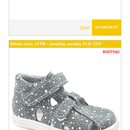
Detail
od 1290.00 Kč
Dětská obuv, LETNÍ - sandálky, sandály, PLU: 7373
BOOTS4U