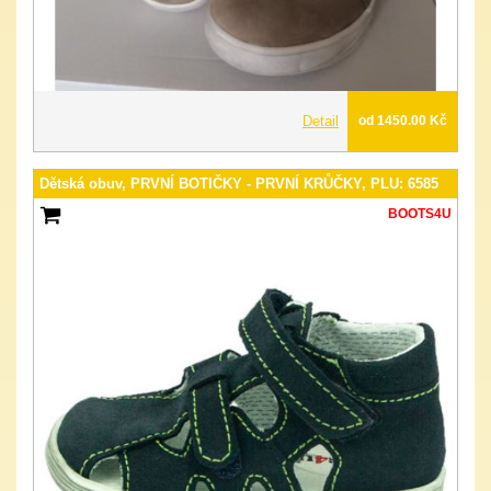
Detail
od 1450.00 Kč
Dětská obuv, PRVNÍ BOTIČKY - PRVNÍ KRŮČKY, PLU: 6585
BOOTS4U