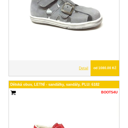
Detail
od 1080.00 Kč
Dětská obuv, LETNÍ - sandálky, sandály, PLU: 6182
BOOTS4U