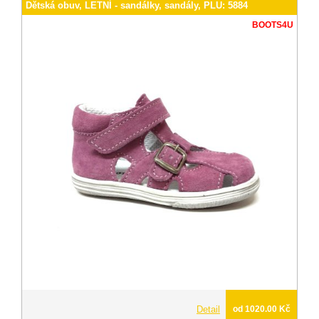
Dětská obuv, LETNÍ - sandálky, sandály, PLU: 5884
BOOTS4U
Detail
od 1020.00 Kč