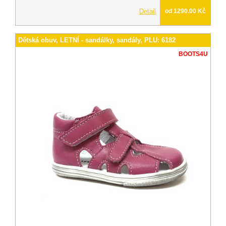
Detail
od 1290.00 Kč
Dětská obuv, LETNÍ - sandálky, sandály, PLU: 6182
BOOTS4U