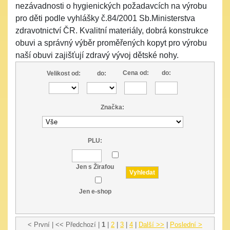
nezávadnosti o hygienických požadavcích na výrobu
pro děti podle vyhlášky č.84/2001 Sb.Ministerstva
zdravotnictví ČR. Kvalitní materiály, dobrá konstrukce
obuvi a správný výběr proměřených kopyt pro výrobu
naší obuvi zajišťují zdravý vývoj dětské nohy.
Cena od:
do:
Velikost od:
do:
Značka:
PLU:
Jen s Žirafou
Jen e-shop
< První | << Předchozí |
1
|
2
|
3
|
4
|
Další >>
|
Poslední >