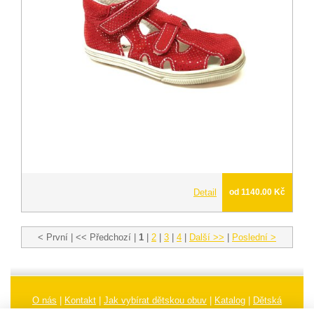
Detail
od 1140.00 Kč
< První | << Předchozí |
1
|
2
|
3
|
4
|
Další >>
|
Poslední >
O nás
|
Kontakt
|
Jak vybírat dětskou obuv
|
Katalog
|
Dětská