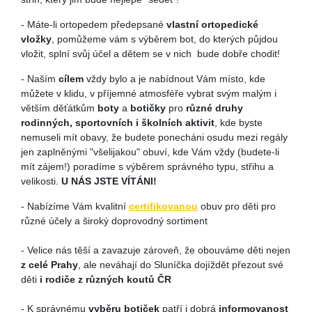
- Máte-li ortopedem předepsané
vlastní ortopedické
vložky
, pomůžeme vám s výběrem bot, do kterých půjdou
vložit, splní svůj účel a dětem se v nich bude dobře chodit!
- Naším
cílem
vždy bylo a je nabídnout Vám místo, kde
můžete v klidu, v příjemné atmosféře vybrat svým malým i
větším děťátkům
boty
a
botičky
pro
různé druhy
rodinných, sportovních i školních aktivit
, kde byste
nemuseli mít obavy, že budete ponecháni osudu mezi regály
jen zaplněnými "všelijakou" obuví, kde Vám vždy (budete-li
mít zájem!) poradíme s výběrem správného typu, střihu a
velikosti.
U NÁS JSTE VÍTÁNI!
- Nabízíme Vám kvalitní
certifikovanou
obuv pro děti pro
různé účely a široký doprovodný sortiment
- Velice nás těší a zavazuje zároveň, že obouváme děti nejen
z celé Prahy
, ale neváhají do Sluníčka dojíždět přezout své
děti
i rodiče z různých koutů ČR
- K správnému
vyběru botiček
patří i dobrá
informovanost