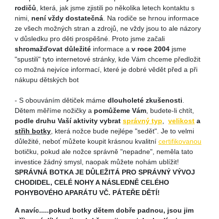
rodičů
, která, jak jsme zjistili po několika letech kontaktu s
nimi,
není vždy dostatečná
. Na rodiče se hrnou informace
ze všech možných stran a zdrojů, ne vždy jsou to ale názory
v důsledku pro děti prospěšné. Proto jsme začali
shromažďovat důležité
informace a
v roce 2004
jsme
"spustili" tyto internetové stránky, kde Vám chceme předložit
co možná nejvíce informací, které je dobré vědět před a při
nákupu dětských bot
- S obouváním dětiček máme
dlouholeté zkušenosti
.
Dětem měříme nožičky a
pomůžeme Vám
, budete-li chtít,
podle druhu Vaší aktivity vybrat
správný typ
,
velikost
a
střih botky
, která nožce bude nejlépe "sedět". Je to velmi
důležité, neboť můžete koupit krásnou kvalitní
certifikovanou
botičku, pokud ale nožce správně "nepadne", neměla tato
investice žádný smysl, naopak můžete nohám ublížit!
SPRÁVNÁ BOTKA JE DŮLEŽITÁ PRO SPRÁVNÝ VÝVOJ
CHODIDEL, CELÉ NOHY A NÁSLEDNĚ CELÉHO
POHYBOVÉHO APARÁTU VČ. PÁTEŘE DĚTÍ!
A navíc.....pokud botky dětem dobře padnou, jsou jim