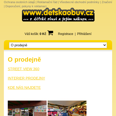
Ochrana osobních údajů
|
Reklamační řád
|
Všeobecné obchodní podmínky
|
Značení
|
Doporučení, pokyny k reklamaci
Váš košík:
0 Kč
Registrace
|
Přihlášení
O prodejně
STREET VIEW 360
INTERIER PRODEJNY
KDE NÁS NAJDETE