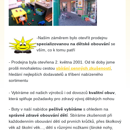
-Naším záměrem bylo otevřít prodejnu
specializovanou na dětské obouvání
se
vším, co k tomu patří
- Prodejna byla otevřena 2. května 2001. Od té doby jsme
prošli mnohaletou cestou
sbírání cenných zkušeností
,
hledání nejlepších dodavatelů a tříbení nabízeného
sortimentu
- Vybíráme od našich výrobců i od dovozců
kvalitní obuv
,
která splňuje požadavky pro zdravý vývoj dětských nohou
- Boty v naší nabídce
pečlivě vybíráme
s ohledem na
správné zdravé obouvání dětí
. Sbíráme zkušenosti při
každodenním obouvání dětí od prvních krůčků, přes školkový
věk až školní věk..., dětí s různými nožkami (široké nohy,