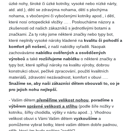
úzké nohy, široké či úzké kotníky, vysoké nebo nízké nárty,
atd. atd.), dětí se zdravýma nohama, dětí s plochýma
nohama, s vbočenými či vybočenými kotníky apod., i dětí,
které nosí ortopedické vložky .... . Posloucháme názory a
zkušenosti od našich zákazníků s jednotlivými botami a
značkami. Za ty roky jsme některé značky nebo typy bot,
které neplnily vysoké nároky kladené na
kvalitu či pohodlí a
komfort při nošení,
z naší nabídky vyřadili. Naopak
zachováváme
nabídku ověřených a osvědčených
výrobců
a také
rozšiřujeme nabídku
o některé značky a
typy bot, které splňují nároky na kvalitu výroby, dobrou
konstrukci obuvi, pečlivé zpracování, použití kvalitních
materiálů, zdravotní nezávadnost, komfort v obuvi .....
Snažíme se, aby naši zákazníci dětem obouvali to, co je
pro jejich nohu nejlepší.
- Vašim dětem
přeměříme velikost nohou
,
poradíme s
výběrem
správné velikosti a střihu
(podle šíře nožky v
kotníku, šířky chodidla, výšky v nártu apod...). Vhodnou
velikost obuvi s Vámi Vašim dětem
vyzkoušíme
a
pomůžeme vybrat botky, které vašim dětem dobře padnou,
střih, který jim bude nejlépe "sedět"!