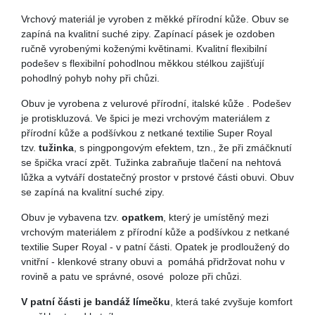
Vrchový materiál je vyroben z měkké přírodní kůže. Obuv se
zapíná na kvalitní suché zipy. Zapínací pásek je ozdoben
ručně vyrobenými koženými květinami. Kvalitní flexibilní
podešev s flexibilní pohodlnou měkkou stélkou zajišťují
pohodlný pohyb nohy při chůzi.
Obuv je vyrobena z velurové přírodní, italské kůže . Podešev
je protiskluzová. Ve špici je mezi vrchovým materiálem z
přírodní kůže a podšívkou z netkané textilie Super Royal
tzv.
tužinka
, s pingpongovým efektem, tzn., že při zmáčknutí
se špička vrací zpět. Tužinka zabraňuje tlačení na nehtová
lůžka a vytváří dostatečný prostor v prstové části obuvi.
Obuv
se zapíná na kvalitní suché zipy.
Obuv je vybavena tzv.
opatkem
, který je umístěný mezi
vrchovým materiálem z přírodní kůže a podšívkou z netkané
textilie Super Royal - v patní části. Opatek je prodloužený do
vnitřní - klenkové strany obuvi a pomáhá přidržovat nohu v
rovině a patu ve správné, osové poloze při chůzi.
V patní části je bandáž límečku
, která také zvyšuje komfort