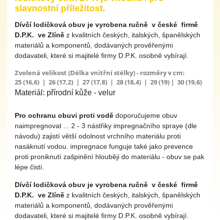
slavnostní příležitost.
Dívčí lodičková obuv
je vyrobena ručně v české firmě
D.P.K
.
ve Zlíně
z kvalitních českých, italských, španělských
materiálů a komponentů, dodávaných prověřenými
dodavateli, které si majitelé firmy D.P.K. osobně vybírají.
Zvolená velikost (Délka vnitřní stélky) - rozměry v cm:
25 (16,6) | 26 (17,2) | 27 (17,8) | 28 (18,4) | 29 (19) | 30 (19,6)
Materiál: přírodní kůže - velur
Pro ochranu obuvi proti vodě
doporučujeme obuv
naimpregnovat ... 2 - 3 nástřiky impregnačního spraye (dle
návodu) zajistí větší odolnost vrchního materiálu proti
nasáknutí vodou. impregnace funguje také jako prevence
proti proniknutí zašpinění hlouběji do materiálu - obuv se pak
lépe čistí.
Dívčí lodičková obuv
je vyrobena ručně v české firmě
D.P.K
.
ve Zlíně
z kvalitních českých, italských, španělských
materiálů a komponentů, dodávaných prověřenými
dodavateli, které si majitelé firmy D.P.K. osobně vybírají.