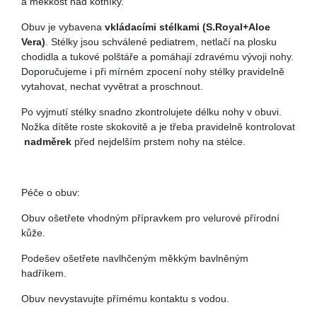
a měkkost nad kotníky.
Obuv je vybavena
vkládacími stélkami (S.Royal+Aloe
Vera)
. Stélky jsou schválené pediatrem, netlačí na plosku
chodidla a tukové polštáře a pomáhají zdravému vývoji nohy.
Doporučujeme i při mírném zpocení nohy stélky pravidelně
vytahovat, nechat vyvětrat a proschnout.
Po vyjmutí stélky snadno zkontrolujete délku nohy v obuvi.
Nožka dítěte roste skokovitě a je třeba pravidelně kontrolovat
nadměrek
před nejdelším prstem nohy na stélce.
Péče o obuv:
Obuv ošetřete vhodným přípravkem pro velurové přírodní
kůže.
Podešev ošetřete navlhčeným měkkým bavlněným
hadříkem.
Obuv nevystavujte přímému kontaktu s vodou.