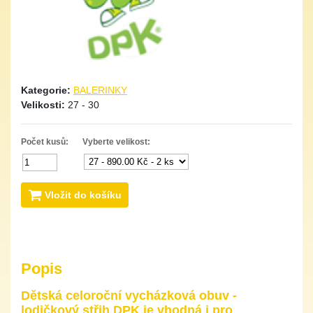
Kategorie:
BALERINKY
Velikosti:
27 - 30
Počet kusů:
Vyberte velikost:
Vložit do košíku
Popis
Dětská celoroční vycházková obuv -
lodičkový střih DPK je vhodná i pro