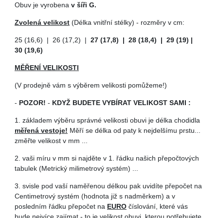
Obuv je vyrobena
v šíři G.
Zvolená velikost
(Délka vnitřní stélky) - rozměry v cm:
25 (16,6) | 26 (17,2) |
27 (17,8) | 28 (18,4) | 29 (19) |
30 (19,6)
MĚŘENÍ VELIKOSTI
(V prodejně vám s výběrem velikosti pomůžeme!)
-
POZOR!
-
KDYŽ BUDETE VYBÍRAT VELIKOST SAMI :
1. základem výběru správné velikosti obuvi je délka chodidla
měřená vestoje!
Měří se délka od paty k nejdelšímu prstu...
změřte velikost v mm ...
2. vaši míru v mm si najděte v 1. řádku našich přepočtových
tabulek (Metrický milimetrový systém) ...
3. svisle pod vaší naměřenou délkou pak uvidíte přepočet na
Centimetrový systém (hodnota již s nadměrkem) a v
posledním řádku přepočet na
EURO
číslování, které vás
bude nejvíce zajímat - to je velikost obuvi, kterou potřebujete