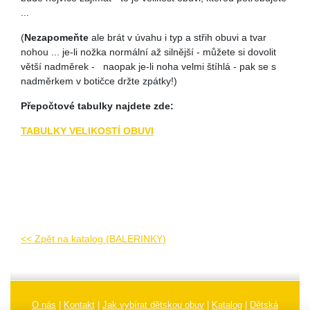
...
(
Nezapomeňte
ale brát v úvahu i typ a střih obuvi a tvar
nohou ... je-li nožka normální až silnější - můžete si dovolit
větší nadměrek - naopak je-li noha velmi štíhlá - pak se s
nadměrkem v botičce držte zpátky!)
Přepočtové tabulky najdete zde:
TABULKY VELIKOSTÍ OBUVI
<< Zpět na katalog (BALERINKY)
O nás
|
Kontakt
|
Jak vybírat dětskou obuv
|
Katalog
|
Dětská