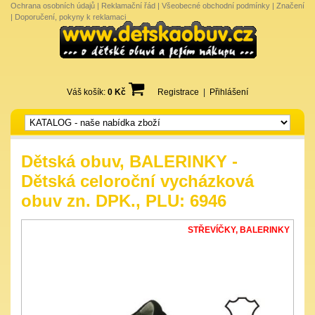
Ochrana osobních údajů
|
Reklamační řád
|
Všeobecné obchodní podmínky
|
Značení
|
Doporučení, pokyny k reklamaci
Váš košík:
0 Kč
Registrace
|
Přihlášení
Dětská obuv, BALERINKY -
Dětská celoroční vycházková
obuv zn. DPK., PLU: 6946
STŘEVÍČKY, BALERINKY