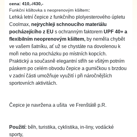
cena: 410,-/430,-
Funkční kšiltovka s neoprenovým kšiltem
:
Lehká letní čepice z funkčního plolyesterového úpletu
Coolmax,
nejrychleji schnoucího materiálu
pocházejícího z EU
s ochranným faktorem
UPF 40+ a
flexibilním neoprenovým kšiltem,
by neměla chybět
ve vašem šatníku, ať už se chystáte na dovolenou k
moři nebo na procházku po místních kopcích.
Praktický a současně elegantní střih se všitým potním
páskem po celém obvodu čepice a gumičkou s brzdou
v zadní části umožňuje využití i při náročnějších
sportovních aktivitách.
Čepice je navržena a ušita ve Frenštátě p.R.
Použití:
běh, turistika, cyklistika, in-liny, vodácké
sporty,