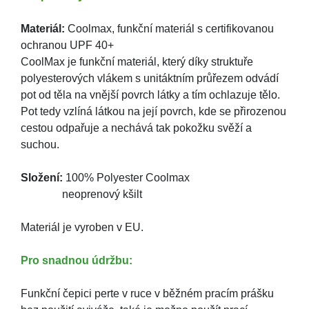
Materiál:
Coolmax, funkční materiál s certifikovanou
ochranou UPF 40+
CoolMax je funkční materiál, který díky struktuře
polyesterových vlákem s unitáktním průřezem odvádí
pot od těla na vnější povrch látky a tím ochlazuje tělo.
Pot tedy vzlíná látkou na její povrch, kde se přirozenou
cestou odpařuje a nechává tak pokožku svěží a
suchou.
Složení:
100% Polyester Coolmax
neoprenový kšilt
Materiál je vyroben v EU.
Pro snadnou údržbu:
Funkční čepici perte v ruce v běžném pracím prášku