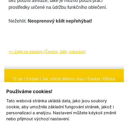
bez použití aviváže, také je možno použít prací
prostředky určené na údržbu funkčního oblečení.
Nežehlit.
Neoprenový kšilt nepřehýbat!
<< Zpět na katalog (Čepice, šály, rukavice)
O nás
|
Kontakt
|
Jak vybírat dětskou obuv
|
Katalog
|
Dětská
obuv
|
Ochrana osobních údajů
|
Reklamační řád
Používáme cookies!
Všeobecné obchodní podmínky
|
Značení
|
Doporučení, údržba
Tato webová stránka ukládá data, jako jsou soubory
obuvi, pokyny a informace k reklamaci
Nastavení cookies
cookie, aby umožnila základní fungování stránek, jakož i
personalizaci a analýzu. Nastavení můžete kdykoli změnit
© 2026
TORI, s.r.o.
| Všechna práva vyhrazena | Web vytvořil
hudym.com
nebo přijmout výchozí nastavení.