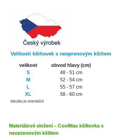
Velikosti kšiltovek s neoprenovým kšiltem
velikost
obvod hlavy (cm)
S
48 - 51 cm
M
52 - 54 cm
L
55 - 57 cm
XL
58 - 60 cm
tabulka je orientační
Materiálové složení – CoolMax kšiltovka s
neoprenovým kšiltem