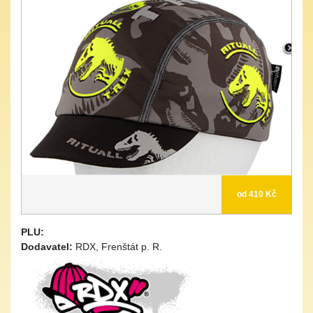
od 410 Kč
PLU:
Dodavatel:
RDX, Frenštát p. R.