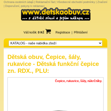
Ochrana osobních údajů
|
Reklamační řád
|
Všeobecné obchodní podmínky
|
Značení
|
Doporučení, pokyny k reklamaci
Váš košík:
0 Kč
Registrace
|
Přihlášení
Dětská obuv, Čepice, šály,
rukavice - Dětská funkční čepice
zn. RDX., PLU:
Čepice, rukavice, šály, nákrčníky.