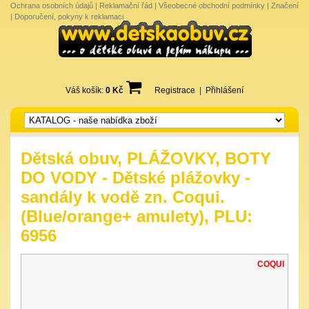
Ochrana osobních údajů
|
Reklamační řád
|
Všeobecné obchodní podmínky
|
Značení
|
Doporučení, pokyny k reklamaci
Váš košík:
0 Kč
Registrace
|
Přihlášení
Dětská obuv, PLÁŽOVKY, BOTY
DO VODY - Dětské plážovky -
sandály k vodě zn. Coqui.
(Blue/orange+ amulety), PLU:
6956
COQUI