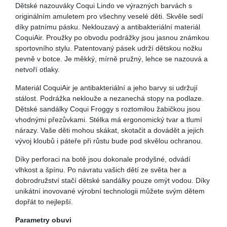
Dětské nazouváky Coqui Lindo ve výrazných barvách s
originálním amuletem pro všechny veselé děti. Skvěle sedí
díky patnímu pásku. Neklouzavý a antibakteriální materiál
CoquiAir. Proužky po obvodu podrážky jsou jasnou známkou
sportovního stylu. Patentovaný pásek udrží dětskou nožku
pevně v botce. Je měkký, mírně pružný, lehce se nazouvá a
netvoří otlaky.
Materiál CoquiAir je antibakteriální a jeho barvy si udržují
stálost. Podrážka neklouže a nezanechá stopy na podlaze.
Dětské sandálky Coqui Froggy s roztomilou žabičkou jsou
vhodnými přezůvkami. Stélka má ergonomický tvar a tlumí
nárazy. Vaše děti mohou skákat, skotačit a dovádět a jejich
vývoj kloubů i páteře při růstu bude pod skvělou ochranou.
Díky perforaci na botě jsou dokonale prodyšné, odvádí
vlhkost a špínu. Po návratu vašich dětí ze světa her a
dobrodružství stačí dětské sandálky pouze omýt vodou. Díky
unikátní inovované výrobní technologii můžete svým dětem
dopřát to nejlepší.
Parametry obuvi