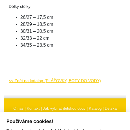
Délky stélky:
26/27 – 17,5 cm
28/29 – 18,5 cm
30/31 – 20,5 cm
32/33 – 22 cm
34/35 – 23,5 cm
<< Zpět na katalog (PLÁŽOVKY, BOTY DO VODY)
O nás
|
Kontakt
|
Jak vybírat dětskou obuv
|
Katalog
|
Dětská
obuv
|
Ochrana osobních údajů
|
Reklamační řád
Používáme cookies!
Všeobecné obchodní podmínky
|
Značení
|
Doporučení, údržba