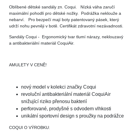
Oblíbené dětské sandály zn. Coqui. Nízká váha zaručí
maximální pohodlí pro dětské nožky. Podrážka neklouže a
nebarví. Pro bezpečí mají boty patentovaný pásek, který
udrží nohu pevněji v botě. Certifikát zdravotní nezávadnosti.
Sandály Coqui - Ergonomický tvar tlumí nárazy, neklouzavý
a antibakteriální materiál CoquiAir.
AMULETY V CENĚ!
nový model v kolekci značky Coqui
revoluční antibakteriální materiál CoquiAir
snižující riziko přenosu bakterií
perforované, prodyšné s odvodem vlhkosti
unikátní sportovní design s proužky na podrážce
COQUI O VÝROBKU: