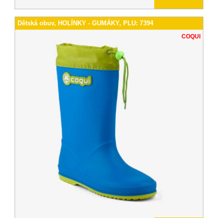
Dětská obuv, HOLÍNKY - GUMÁKY, PLU: 7394
COQUI