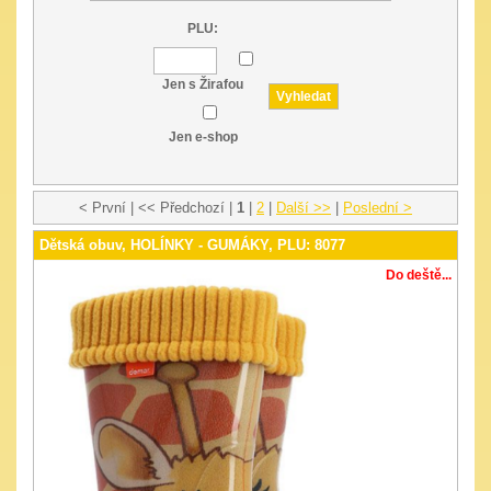
PLU:
Jen s Žirafou
Jen e-shop
< První | << Předchozí |
1
|
2
|
Další >>
|
Poslední >
Dětská obuv, HOLÍNKY - GUMÁKY, PLU: 8077
Do deště...