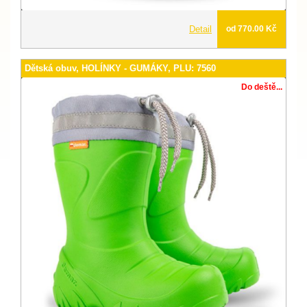
Detail
od 770.00 Kč
Dětská obuv, HOLÍNKY - GUMÁKY, PLU: 7560
Do deště...