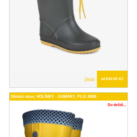
Detail
od 640.00 Kč
Dětská obuv, HOLÍNKY - GUMÁKY, PLU: 8080
Do deště...