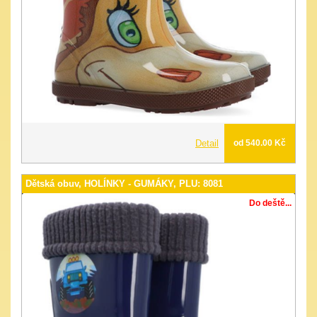
Detail
od 540.00 Kč
Dětská obuv, HOLÍNKY - GUMÁKY, PLU: 8081
Do deště...