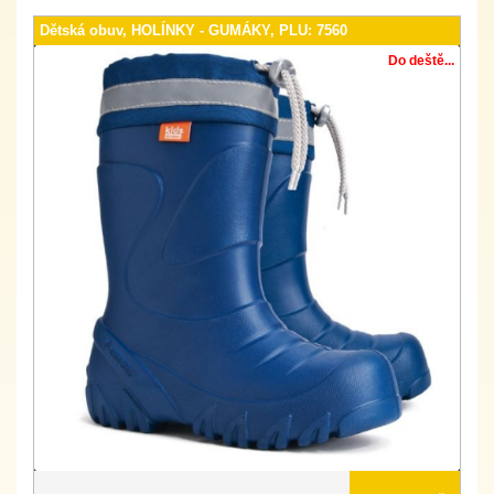
Dětská obuv, HOLÍNKY - GUMÁKY, PLU: 7560
Do deště...