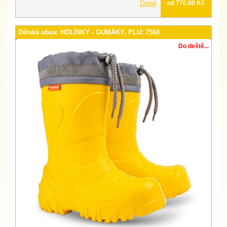
Detail
od 770.00 Kč
Dětská obuv, HOLÍNKY - GUMÁKY, PLU: 7560
Do deště...