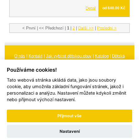
Detail
od 640.00 Kč
< První | << Předchozí |
1
|
2
|
Další >>
|
Poslední >
O nás
|
Kontakt
|
Jak vybírat dětskou obuv
|
Katalog
|
Dětská
obuv
|
Ochrana osobních údajů
|
Reklamační řád
Používáme cookies!
Všeobecné obchodní podmínky
|
Značení
|
Doporučení, údržba
Tato webová stránka ukládá data, jako jsou soubory
obuvi, pokyny a informace k reklamaci
Nastavení cookies
cookie, aby umožnila základní fungování stránek, jakož i
personalizaci a analýzu. Nastavení můžete kdykoli změnit
© 2026
TORI, s.r.o.
| Všechna práva vyhrazena | Web vytvořil
hudym.com
nebo přijmout výchozí nastavení.
Přijmout vše
Nastavení