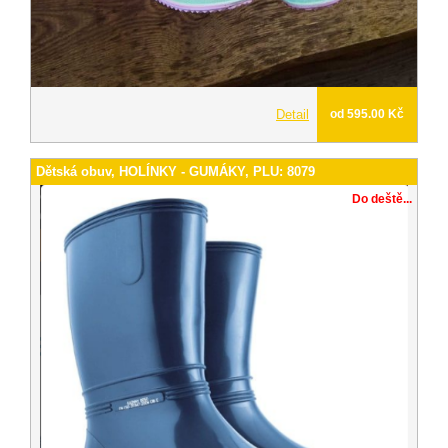
Detail
od 595.00 Kč
Dětská obuv, HOLÍNKY - GUMÁKY, PLU: 8079
Do deště...