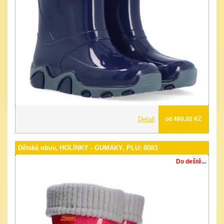
Detail
od 480.00 Kč
Dětská obuv, HOLÍNKY - GUMÁKY, PLU: 8083
Do deště...