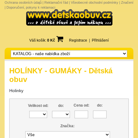
Ochrana osobních údajů
|
Reklamační řád
|
Všeobecné obchodní podmínky
|
Značení
|
Doporučení, pokyny k reklamaci
Váš košík:
0 Kč
Registrace
|
Přihlášení
HOLÍNKY - GUMÁKY - Dětská
obuv
Holinky
Cena od:
do:
Velikost od:
do:
Značka: