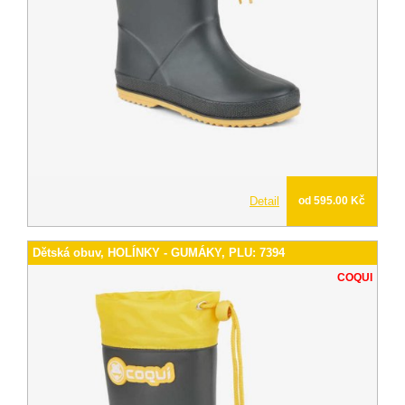
Detail
od 595.00 Kč
Dětská obuv, HOLÍNKY - GUMÁKY, PLU: 7394
COQUI