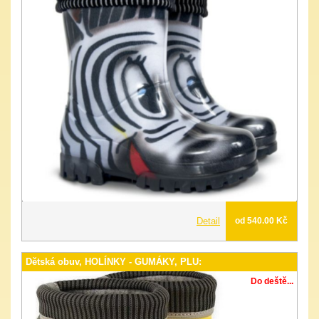
Detail
od 540.00 Kč
Dětská obuv, HOLÍNKY - GUMÁKY, PLU:
Do deště...