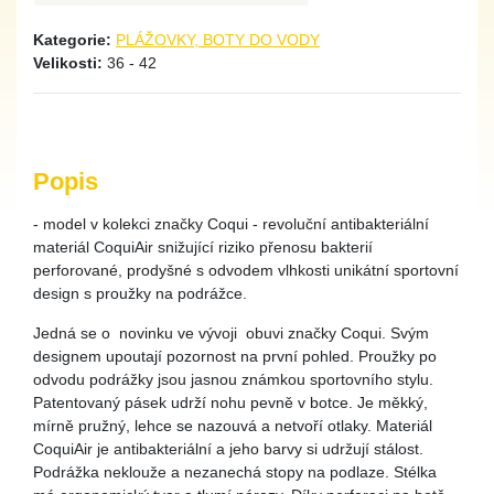
Kategorie:
PLÁŽOVKY, BOTY DO VODY
Velikosti:
36 - 42
Popis
- model v kolekci značky Coqui - revoluční antibakteriální
materiál CoquiAir snižující riziko přenosu bakterií
perforované, prodyšné s odvodem vlhkosti unikátní sportovní
design s proužky na podrážce.
Jedná se o novinku ve vývoji obuvi značky Coqui. Svým
designem upoutají pozornost na první pohled. Proužky po
odvodu podrážky jsou jasnou známkou sportovního stylu.
Patentovaný pásek udrží nohu pevně v botce. Je měkký,
mírně pružný, lehce se nazouvá a netvoří otlaky. Materiál
CoquiAir je antibakteriální a jeho barvy si udržují stálost.
Podrážka neklouže a nezanechá stopy na podlaze. Stélka