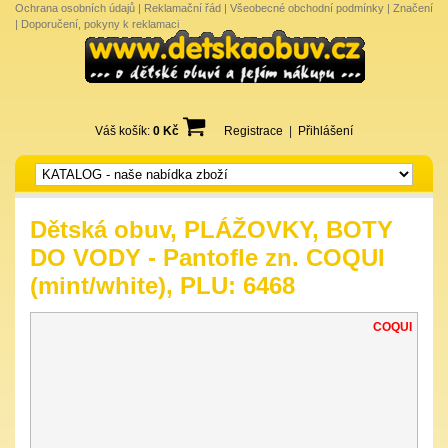
Ochrana osobních údajů
|
Reklamační řád
|
Všeobecné obchodní podmínky
|
Značení
|
Doporučení, pokyny k reklamaci
Váš košík:
0 Kč
Registrace
|
Přihlášení
Dětská obuv, PLÁŽOVKY, BOTY
DO VODY - Pantofle zn. COQUI
(mint/white), PLU: 6468
COQUI