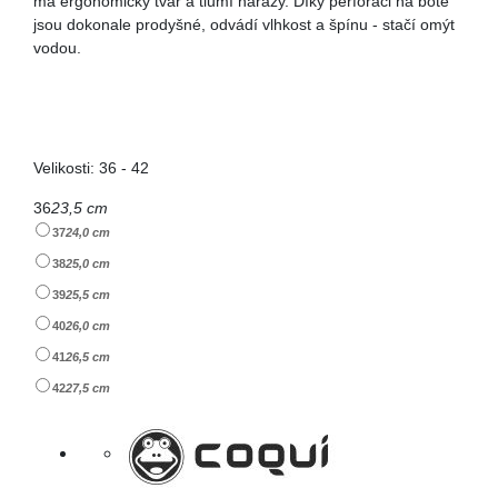
má ergonomický tvar a tlumí nárazy. Díky perforaci na botě
jsou dokonale prodyšné, odvádí vlhkost a špínu - stačí omýt
vodou.
Velikosti: 36 - 42
36
23,5 cm
37
24,0 cm
38
25,0 cm
39
25,5 cm
40
26,0 cm
41
26,5 cm
42
27,5 cm