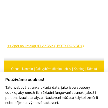
<< Zpět na katalog (PLÁŽOVKY, BOTY DO VODY)
O nás
|
Kontakt
|
Jak vybírat dětskou obuv
|
Katalog
|
Dětská
obuv
|
Ochrana osobních údajů
|
Reklamační řád
Používáme cookies!
Všeobecné obchodní podmínky
|
Značení
|
Doporučení, údržba
Tato webová stránka ukládá data, jako jsou soubory
obuvi, pokyny a informace k reklamaci
Nastavení cookies
cookie, aby umožnila základní fungování stránek, jakož i
personalizaci a analýzu. Nastavení můžete kdykoli změnit
© 2026
TORI, s.r.o.
| Všechna práva vyhrazena | Web vytvořil
hudym.com
nebo přijmout výchozí nastavení.