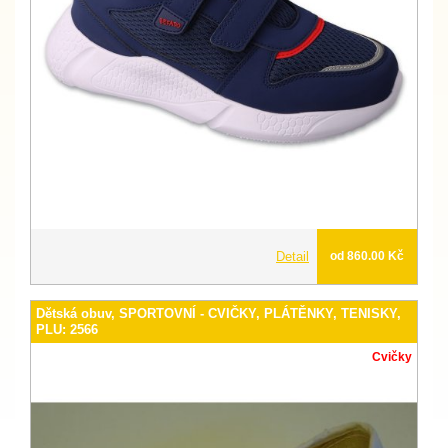
Detail
od 860.00 Kč
Dětská obuv, SPORTOVNÍ - CVIČKY, PLÁTĚNKY, TENISKY,
PLU: 2566
Cvičky