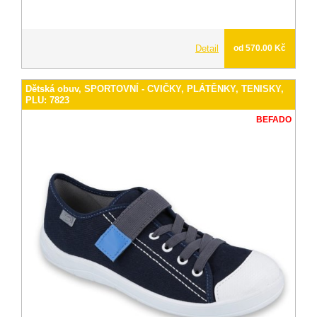
Detail
od 570.00 Kč
Dětská obuv, SPORTOVNÍ - CVIČKY, PLÁTĚNKY, TENISKY,
PLU: 7823
BEFADO