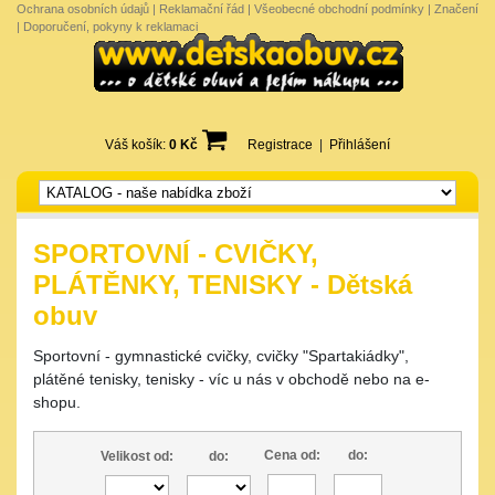
Ochrana osobních údajů
|
Reklamační řád
|
Všeobecné obchodní podmínky
|
Značení
|
Doporučení, pokyny k reklamaci
Váš košík:
0 Kč
Registrace
|
Přihlášení
SPORTOVNÍ - CVIČKY,
PLÁTĚNKY, TENISKY - Dětská
obuv
Sportovní - gymnastické cvičky, cvičky "Spartakiádky",
plátěné tenisky, tenisky - víc u nás v obchodě nebo na e-
shopu.
Cena od:
do:
Velikost od:
do: