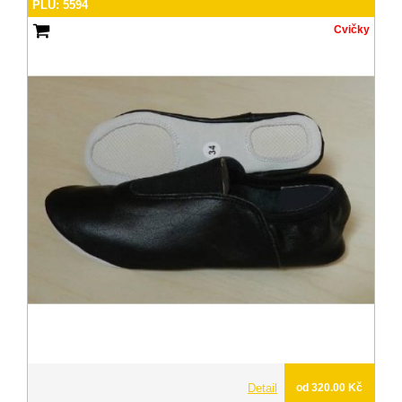
PLU: 5594
Cvičky
Detail
od 320.00 Kč