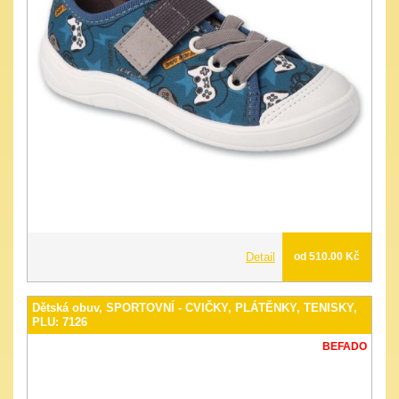
Detail
od 510.00 Kč
Dětská obuv, SPORTOVNÍ - CVIČKY, PLÁTĚNKY, TENISKY,
PLU: 7126
BEFADO