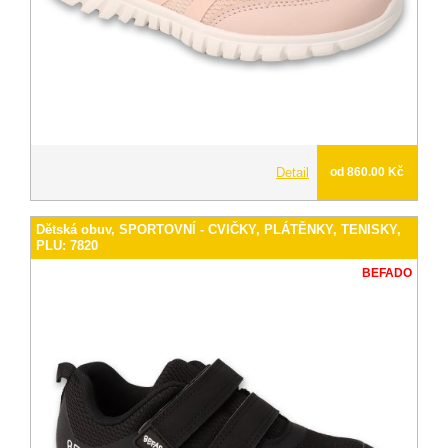
Detail
od 860.00 Kč
Dětská obuv, SPORTOVNÍ - CVIČKY, PLÁTĚNKY, TENISKY,
PLU: 7820
BEFADO