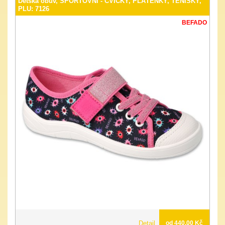
Dětská obuv, SPORTOVNÍ - CVIČKY, PLÁTĚNKY, TENISKY,
PLU: 7126
BEFADO
Detail
od 440.00 Kč