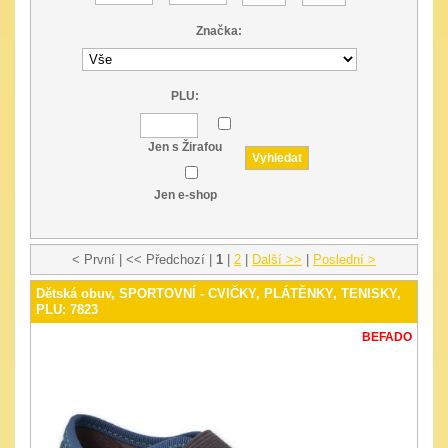
Značka:
PLU:
Jen s Žirafou
Jen e-shop
< První | << Předchozí |
1
|
2
|
Další >>
|
Poslední >
Dětská obuv, SPORTOVNÍ - CVIČKY, PLÁTĚNKY, TENISKY,
PLU: 7823
BEFADO