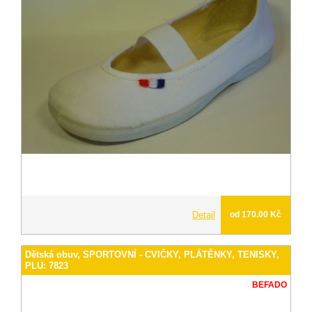
Detail
od 170.00 Kč
Dětská obuv, SPORTOVNÍ - CVIČKY, PLÁTĚNKY, TENISKY,
PLU: 7823
BEFADO