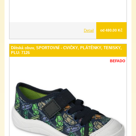
Detail
od 480.00 Kč
Dětská obuv, SPORTOVNÍ - CVIČKY, PLÁTĚNKY, TENISKY,
PLU: 7126
BEFADO