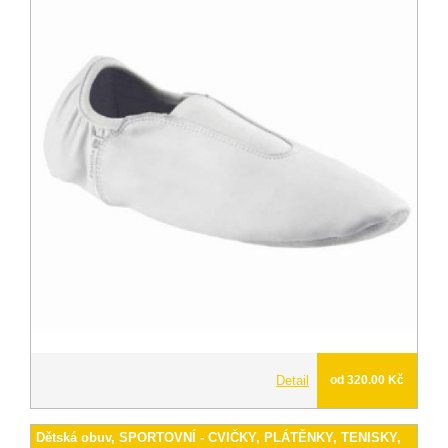
Detail
od 320.00 Kč
Dětská obuv, SPORTOVNÍ - CVIČKY, PLÁTĚNKY, TENISKY,