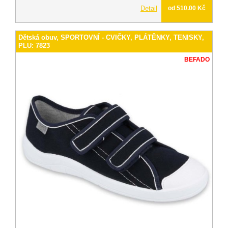
Detail
od 510.00 Kč
Dětská obuv, SPORTOVNÍ - CVIČKY, PLÁTĚNKY, TENISKY,
PLU: 7823
BEFADO