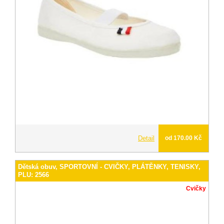
Detail
od 170.00 Kč
Dětská obuv, SPORTOVNÍ - CVIČKY, PLÁTĚNKY, TENISKY,
PLU: 2566
Cvičky