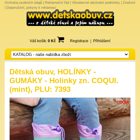
Ochrana osobních údajů
|
Reklamační řád
|
Všeobecné obchodní podmínky
|
Značení
|
Doporučení, pokyny k reklamaci
Váš košík:
0 Kč
Registrace
|
Přihlášení
Dětská obuv, HOLÍNKY -
GUMÁKY - Holinky zn. COQUI.
(mint), PLU: 7393
COQUI