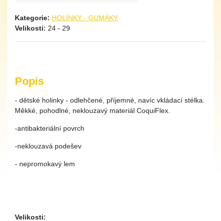
Kategorie:
HOLÍNKY - GUMÁKY
Velikosti:
24 - 29
Popis
- dětské holinky - odlehčené, příjemné, navíc vkládací stélka.
Měkké, pohodlné, neklouzavý materiál CoquiFlex.
-antibakteriální povrch
-neklouzavá podešev
- nepromokavý lem
Velikosti: