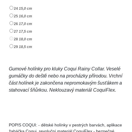
24
15,0 cm
25
16,0 cm
26
17,0 cm
27
17,5 cm
28
18,0 cm
29
18,5 cm
Gumové holínky pro kluky Coqui Rainy Collar. Veselé
gumáčky do deště nebo na procházky přírodou. Vrchní
část holínek je zakončena nepromokavým šusťákem a
stahovací šňůrkou. Neklouzavý materiál CoquiFlex.
POPIS COQUI: - dětské holínky v pestrých barvách, aplikace
žabáčka Coqui, revoluční materiál CoquiFlex - bezpečné,