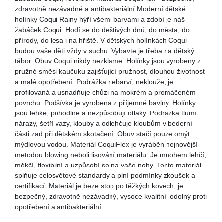
zdravotně nezávadné a antibakteriální Moderní dětské
holínky Coqui Rainy hýří všemi barvami a zdobí je náš
žabáček Coqui. Hodí se do deštivých dnů, do města, do
přírody, do lesa i na hřiště. V dětských holínkách Coqui
budou vaše děti vždy v suchu. Vybavte je třeba na dětský
tábor. Obuv Coqui nikdy nezklame. Holínky jsou vyrobeny z
pružné směsi kaučuku zajišťující pružnost, dlouhou životnost
a malé opotřebení. Podrážka nebarví, neklouže, je
profilovaná a usnadňuje chůzi na mokrém a promáčeném
povrchu. Podšívka je vyrobena z příjemné bavlny. Holínky
jsou lehké, pohodlné a nezpůsobují otlaky. Podrážka tlumí
nárazy, šetří vazy, klouby a odlehčuje kloubům v bederní
části zad při dětském skotačení. Obuv stačí pouze omýt
mýdlovou vodou. Materiál CoquiFlex je vyráběn nejnovější
metodou blowing neboli lisování materiálu. Je mnohem lehčí,
měkčí, flexibilní a uzpůsobí se na vaše nohy. Tento materiál
splňuje celosvětové standardy a plní podmínky zkoušek a
certifikací. Materiál je beze stop po těžkých kovech, je
bezpečný, zdravotně nezávadný, vysoce kvalitní, odolný proti
opotřebení a antibakteriální.