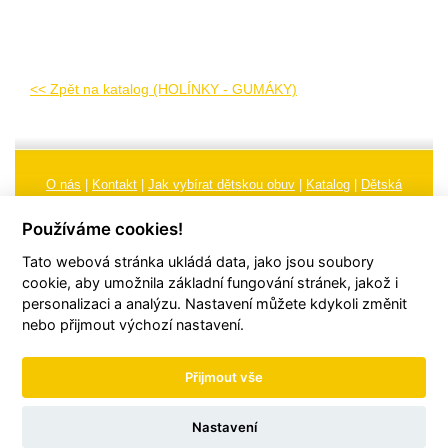
<< Zpět na katalog (HOLÍNKY - GUMÁKY)
O nás
|
Kontakt
|
Jak vybírat dětskou obuv
|
Katalog
|
Dětská
obuv
|
Ochrana osobních údajů
|
Reklamační řád
Používáme cookies!
Všeobecné obchodní podmínky
|
Značení
|
Doporučení, údržba
Tato webová stránka ukládá data, jako jsou soubory
obuvi, pokyny a informace k reklamaci
Nastavení cookies
cookie, aby umožnila základní fungování stránek, jakož i
personalizaci a analýzu. Nastavení můžete kdykoli změnit
© 2026
TORI, s.r.o.
| Všechna práva vyhrazena | Web vytvořil
hudym.com
nebo přijmout výchozí nastavení.
Přijmout vše
Nastavení