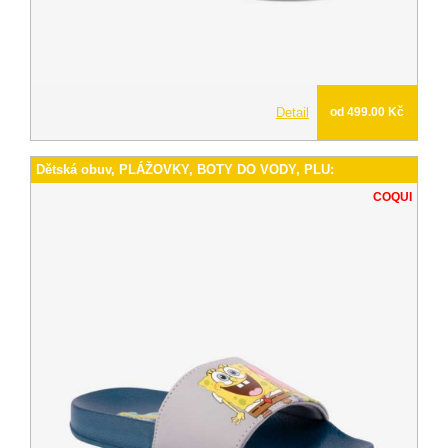
Detail
od 499.00 Kč
Dětská obuv, PLÁŽOVKY, BOTY DO VODY, PLU:
COQUI