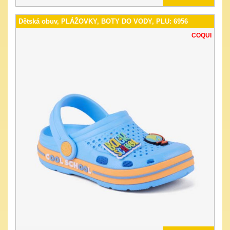
Dětská obuv, PLÁŽOVKY, BOTY DO VODY, PLU: 6956
COQUI