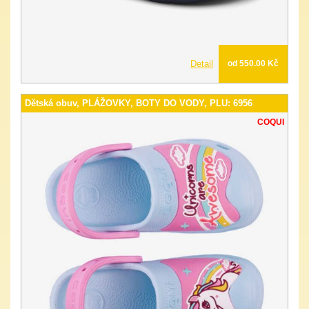
Detail
od 550.00 Kč
Dětská obuv, PLÁŽOVKY, BOTY DO VODY, PLU: 6956
COQUI