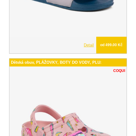
Detail
od 499.00 Kč
Dětská obuv, PLÁŽOVKY, BOTY DO VODY, PLU:
COQUI