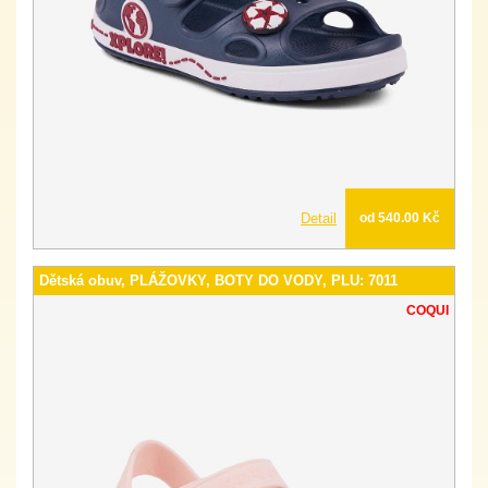
Detail
od 540.00 Kč
Dětská obuv, PLÁŽOVKY, BOTY DO VODY, PLU: 7011
COQUI