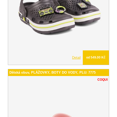
Detail
od 549.00 Kč
Dětská obuv, PLÁŽOVKY, BOTY DO VODY, PLU: 7775
COQUI