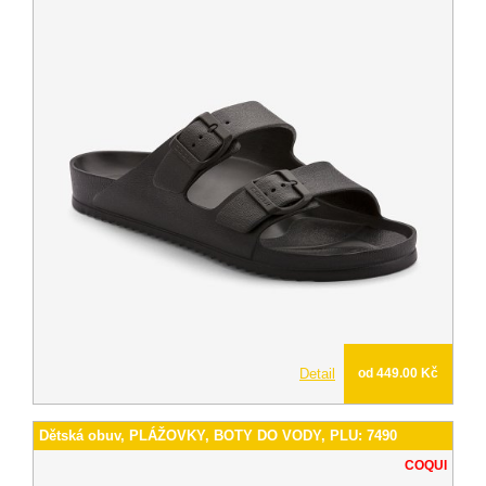
Detail
od 449.00 Kč
Dětská obuv, PLÁŽOVKY, BOTY DO VODY, PLU: 7490
COQUI