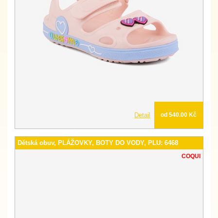
Detail
od 540.00 Kč
Dětská obuv, PLÁŽOVKY, BOTY DO VODY, PLU: 6468
COQUI