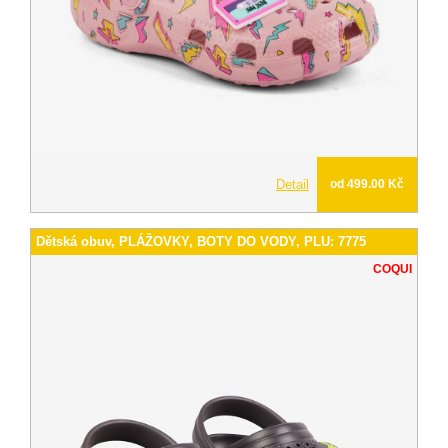
Detail
od 499.00 Kč
Dětská obuv, PLÁŽOVKY, BOTY DO VODY, PLU: 7775
COQUI