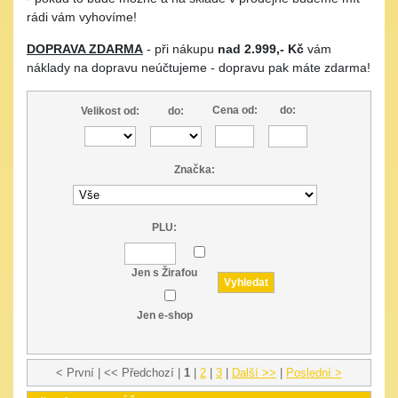
rádi vám vyhovíme!
DOPRAVA ZDARMA
- při nákupu
nad 2.999,- Kč
vám
náklady na dopravu neúčtujeme - dopravu pak máte zdarma!
Cena od:
do:
Velikost od:
do:
Značka:
PLU:
Jen s Žirafou
Jen e-shop
< První | << Předchozí |
1
|
2
|
3
|
Další >>
|
Poslední >