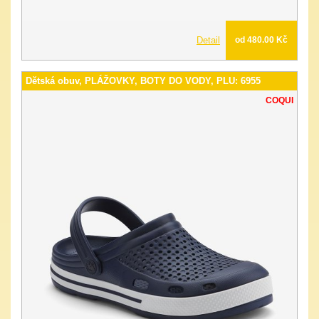
Detail
od 480.00 Kč
Dětská obuv, PLÁŽOVKY, BOTY DO VODY, PLU: 6955
COQUI