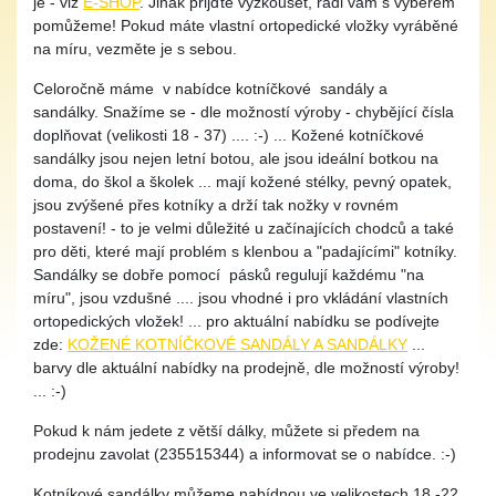
je - viz
E-SHOP
. Jinak přijďte vyzkoušet, rádi vám s výběrem
pomůžeme! Pokud máte vlastní ortopedické vložky vyráběné
na míru, vezměte je s sebou.
Celoročně máme v nabídce kotníčkové sandály a
sandálky. Snažíme se - dle možností výroby - chybějící čísla
doplňovat (velikosti 18 - 37) .... :-) ... Kožené kotníčkové
sandálky jsou nejen letní botou, ale jsou ideální botkou na
doma, do škol a školek ... mají kožené stélky, pevný opatek,
jsou zvýšené přes kotníky a drží tak nožky v rovném
postavení! - to je velmi důležité u začínajících chodců a také
pro děti, které mají problém s klenbou a "padajícími" kotníky.
Sandálky se dobře pomocí pásků regulují každému "na
míru", jsou vzdušné .... jsou vhodné i pro vkládání vlastních
ortopedických vložek! ... pro aktuální nabídku se podívejte
zde:
KOŽENÉ KOTNÍČKOVÉ SANDÁLY A SANDÁLKY
...
barvy dle aktuální nabídky na prodejně, dle možností výroby!
... :-)
Pokud k nám jedete z větší dálky, můžete si předem na
prodejnu zavolat (235515344) a informovat se o nabídce. :-)
Kotníkové sandálky můžeme nabídnou ve velikostech 18 -22,