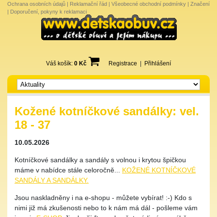
Ochrana osobních údajů
|
Reklamační řád
|
Všeobecné obchodní podmínky
|
Značení
|
Doporučení, pokyny k reklamaci
Váš košík:
0 Kč
Registrace
|
Přihlášení
Kožené kotníčkové sandálky: vel.
18 - 37
10.05.2026
Kotníčkové sandálky a sandály s volnou i krytou špičkou
máme v nabídce stále celoročně...
KOŽENÉ KOTNÍČKOVÉ
SANDÁLY A SANDÁLKY.
Jsou naskladněny i na e-shopu - můžete vybírat! :-) Kdo s
nimi již má zkušenosti nebo to k nám má dál - pošleme vám