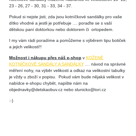
23 - 26, 27 - 30, 31 - 33, 34 - 37.
Pokud si nejste jisti, zda jsou kotníčkové sandálky pro vaše
dítko vhodné a jestli je potřebuje .... poraďte se s vaší
dětskou paní doktorkou nebo doktorem či ortopedem.
I my vám rádi poradíme a pomůžeme s výběrem tipu botiček
a jejich velikostí!!
Možnost i nákupu přes náš e-shop
v
KOŽENÉ
KOTNÍČKOVÉ SANDÁLY A SANDÁLKY
.... návod na správné
měření nohy, na výběr velikosti a odkaz na velikostní tabulky
je vždy u zboží v popisu. Pokud vám bude nějaká velikost v
nabídce e-shopu chybět, napište nám na
objednavky@detskaobuv.cz nebo slunicko@tori.cz
:-)