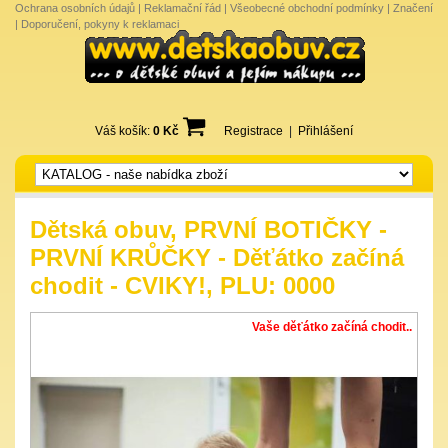
Ochrana osobních údajů
|
Reklamační řád
|
Všeobecné obchodní podmínky
|
Značení
|
Doporučení, pokyny k reklamaci
Váš košík:
0 Kč
Registrace
|
Přihlášení
Dětská obuv, PRVNÍ BOTIČKY -
PRVNÍ KRŮČKY - Děťátko začíná
chodit - CVIKY!, PLU: 0000
Vaše děťátko začíná chodit..