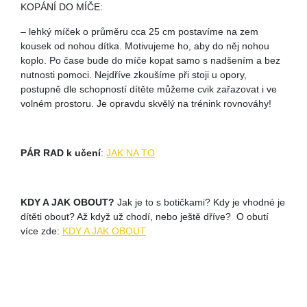
KOPÁNÍ DO MÍČE:
– lehký míček o průměru cca 25 cm postavíme na zem
kousek od nohou dítka. Motivujeme ho, aby do něj nohou
koplo. Po čase bude do míče kopat samo s nadšením a bez
nutnosti pomoci. Nejdříve zkoušíme při stoji u opory,
postupně dle schopností dítěte můžeme cvik zařazovat i ve
volném prostoru. Je opravdu skvělý na trénink rovnováhy!
PÁR RAD k učení
:
JAK NA TO
KDY A JAK OBOUT?
Jak je to s botičkami? Kdy je vhodné je
dítěti obout? Až když už chodí, nebo ještě dříve? O obutí
více zde:
KDY A JAK OBOUT