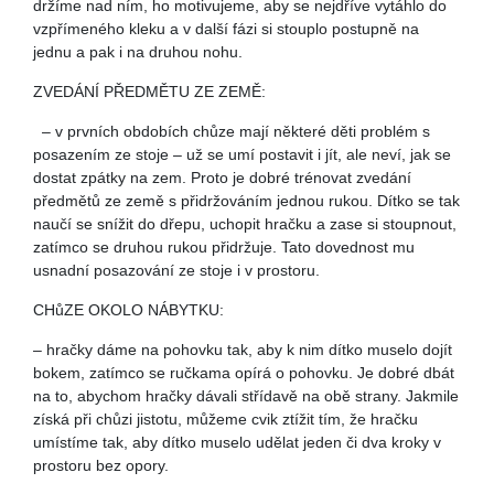
držíme nad ním, ho motivujeme, aby se nejdříve vytáhlo do
vzpřímeného kleku a v další fázi si stouplo postupně na
jednu a pak i na druhou nohu.
ZVEDÁNÍ PŘEDMĚTU ZE ZEMĚ:
– v prvních obdobích chůze mají některé děti problém s
posazením ze stoje – už se umí postavit i jít, ale neví, jak se
dostat zpátky na zem. Proto je dobré trénovat zvedání
předmětů ze země s přidržováním jednou rukou. Dítko se tak
naučí se snížit do dřepu, uchopit hračku a zase si stoupnout,
zatímco se druhou rukou přidržuje. Tato dovednost mu
usnadní posazování ze stoje i v prostoru.
CHůZE OKOLO NÁBYTKU:
– hračky dáme na pohovku tak, aby k nim dítko muselo dojít
bokem, zatímco se ručkama opírá o pohovku. Je dobré dbát
na to, abychom hračky dávali střídavě na obě strany. Jakmile
získá při chůzi jistotu, můžeme cvik ztížit tím, že hračku
umístíme tak, aby dítko muselo udělat jeden či dva kroky v
prostoru bez opory.