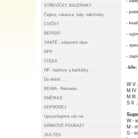
- zate
STŘEVÍČKY, BALERINKY
- pols
Čepice, rukavice, šály, nákrčníky.
- kval
CVIČKY
BEFADO
- vyj
SANTÉ - zdravotní obuv
- zpe
DPK
- zap
COQUI
-
šíře
HP - bačkory a bačkůrky.
Do deště.....
W V .
REIMA - Reimatec.
M IV .
M III 
SNĚHULE
S II .
DOPRODEJ
Super
Upozorňujeme vás na:
W - w
DÁRKOVÉ POUKAZY
M - m
S - s
JAS-TEX