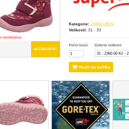
Kategorie:
ZIMNÍ OBUV
Velikosti:
31 - 33
s membránou
Počet kusů:
Vyberte velikost:
od 2360.00 Kč
Vložit do košíku