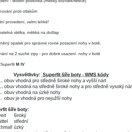
plení - textilní podšívka (měkký kožíšek/fleece)
trování proti otlakům
itní provedení, velmi lehké!
ímatelná stélka, měkká na došlap
vněný opatek pro správné rovné posazení nohy v botě,
ínání na 2 suché zipy - pro dobré usazení nohy v botě
:
Superfit
M IV
Vysvětlivky:
Superfit šíře boty - WMS kódy
..
obuv vhodná pro středně široké nohy a vyšší nárt
..
obuv vhodná na středně široké nohy a pro středně vysoký nár
...
obuv vhodná na úzké nohy
..
obuv je vhodná pro nejužší nohy
fit šíře boty:
eit
široký
ittel
střední
chmall
úzký