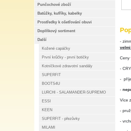
Punčochové zboží
Batůžky, kufříky, kabelky
Prostředky k ošetřování obuvi
Pop
Doplňkový sortiment
Další
- zim
velmi
Kožené capáčky
První krůčky - první botičky
Ceny v
Kotníčkové zdravotní sandály
- CRY
SUPERFIT
- pří
BOOTS4U
-
nep
LURCHI - SALAMANDER-SUPREMO
Více 
ESSI
KEEN
- pru
SUPERFIT - přezůvky
- vrch
MILAMI