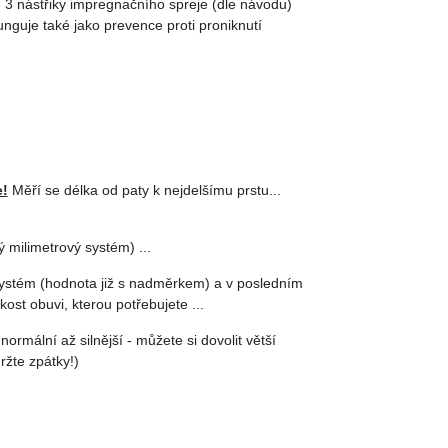
 - 3 nástřiky impregnačního spreje (dle návodu)
unguje také jako prevence proti proniknutí
e!
Měří se délka od paty k nejdelšímu prstu...
 milimetrový systém) ...
systém (hodnota již s nadměrkem) a v posledním
kost obuvi, kterou potřebujete ...
 normální až silnější - můžete si dovolit větší
ržte zpátky!)