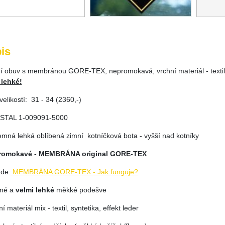
is
ní obuv s membránou GORE-TEX, nepromokavá, vrchní materiál - textil/
 lehké!
elikostí: 31 - 34 (2360,-)
STAL 1-009091-5000
jemná lehká oblíbená zimní kotníčková bota - vyšší nad kotníky
romokavé - MEMBRÁNA original GORE-TEX
zde:
MEMBRÁNA GORE-TEX - Jak funguje?
žné a
velmi lehké
měkké podešve
ní materiál mix - textil, syntetika, effekt leder