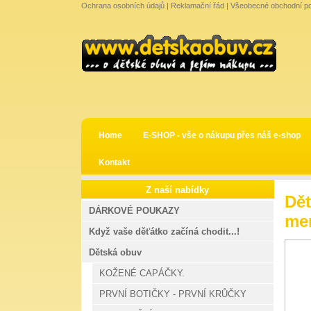
Ochrana osobních údajů
|
Reklamační řád
|
Všeobecné obchodní p
Home
E-SHOP - vše o nákupu přes náš e-shop
Kontakt
Z naší nabídky
Dět
DÁRKOVÉ POUKAZY
mem
Když vaše děťátko začíná chodit...!
Dětská obuv
KOŽENÉ CAPÁČKY.
PRVNÍ BOTIČKY - PRVNÍ KRŮČKY