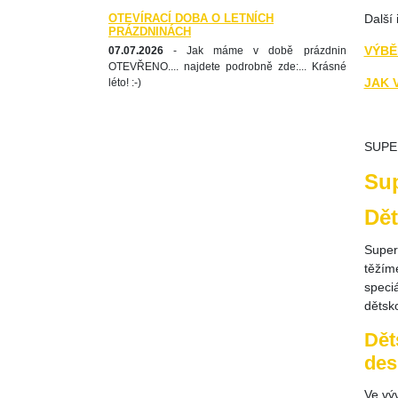
OTEVÍRACÍ DOBA O LETNÍCH
Další 
PRÁZDNINÁCH
VÝBĚ
07.07.2026
- Jak máme v době prázdnin
OTEVŘENO.... najdete podrobně zde:... Krásné
JAK 
léto! :-)
SUPER
Sup
Dět
Superf
těžím
speci
dětsk
Dět
des
Ve vý