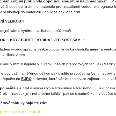
chranu obuvi proti vodě doporučujeme obuv naimpregnovat
... 2
í větší odolnost vrchního materiálu proti nasáknutí vodou. impregnace f
ění hlouběji do materiálu - obuv se pak lépe čistí.
NÍ VELIKOSTI
odejně vám s výběrem velikosti pomůžeme!)
OR!
-
KDYŽ BUDETE VYBÍRAT VELIKOST SAMI :
ladem výběru správné velikosti obuvi je délka chodidla
měřená vestoj
 velikost v mm ...
i míru v mm si najděte v 1. řádku našich přepočtových tabulek (Metrický
isle pod vaší naměřenou délkou pak uvidíte přepočet na Centimetrový 
 přepočet na
EURO
číslování, které vás bude nejvíce zajímat - to je veli
apomeňte
ale brát v úvahu i typ a střih obuvi a tvar nohou ... je-li nožka
rek - naopak je-li noha velmi štíhlá - pak se s nadměrkem v botičce d
čtové tabulky najdete zde:
LKY VELIKOSTÍ OBUVI