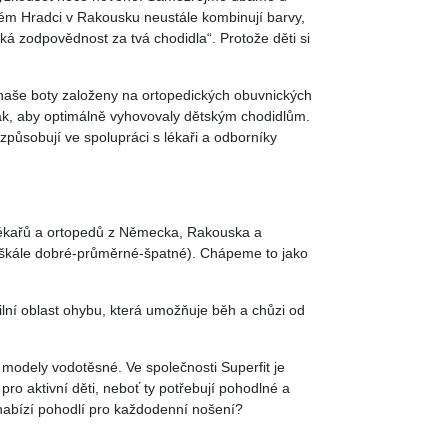
kém Hradci v Rakousku neustále kombinují barvy,
lká zodpovědnost za tvá chodidla“. Protože děti si
naše boty založeny na ortopedických obuvnických
tak, aby optimálně vyhovovaly dětským chodidlům.
způsobují ve spolupráci s lékaři a odborníky
 lékařů a ortopedů z Německa, Rakouska a
í škále dobré-průměrné-špatné). Chápeme to jako
lní oblast ohybu, která umožňuje běh a chůzi od
odely vodotěsné. Ve společnosti Superfit je
ro aktivní děti, neboť ty potřebují pohodlné a
 nabízí pohodlí pro každodenní nošení?