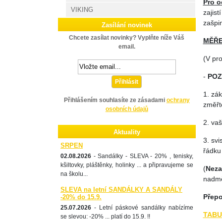
Pro o
VIKING
zajist
zašpin
Zasílání novinek
Chcete zasílat novinky? Vyplňte níže Váš
MĚŘE
email.
(V pr
-
POZ
Přihlásit
1. zák
Přihlášením souhlasíte ze zásadami
ochrany
změřte
osobních údajů
2. vaš
Aktuality
3. sv
SRPEN
řádku
02.08.2026
- Sandálky - SLEVA - 20% , tenisky,
kšiltovky, pláštěnky, holinky ... a připravujeme se
(
Nez
na školu...
nadmě
SLEVA na letní SANDÁLKY A SANDÁLY
Přepo
-20% do 15.9.
25.07.2026
- Letní páskové sandálky nabízíme
TABU
se slevou: -20% ... platí do 15.9. !!