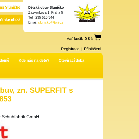
Dětská obuv Sluníčko
Zázvorkova 1, Praha 5
Tel.: 235 515 344
Email:
slunicko@tori.cz
Váš košík:
0 Kč
Registrace
|
Přihlášení
dejně
Kde nás najdete?
Otevírací doba
obuv, zn. SUPERFIT s
853
 Schuhfabrik GmbH