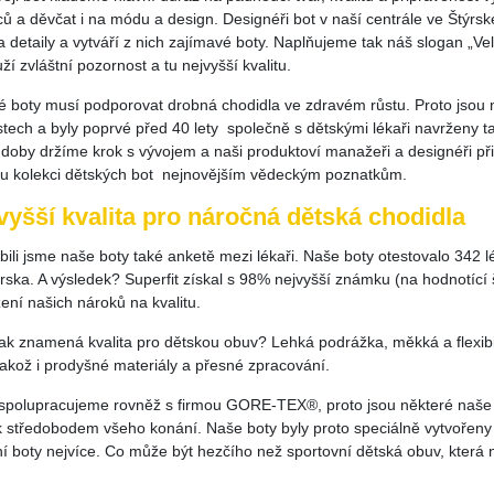
ců a děvčat i na módu a design. Designéři bot v naší centrále ve Štýrs
a detaily a vytváří z nich zajímavé boty. Naplňujeme tak náš slogan „Ve
uží zvláštní pozornost a tu nejvyšší kvalitu.
é boty musí podporovat drobná chodidla ve zdravém růstu. Proto jsou 
stech a byly poprvé před 40 lety společně s dětskými lékaři navrženy 
doby držíme krok s vývojem a naši produktoví manažeři a designéři při
u kolekci dětských bot nejnovějším vědeckým poznatkům.
vyšší kvalita pro náročná dětská chodidla
bili jsme naše boty také anketě mezi lékaři. Naše boty otestovalo 342
rska. A výsledek? Superfit získal s 98% nejvyšší známku (na hodnotíc
ení našich nároků na kvalitu.
ak znamená kvalita pro dětskou obuv? Lehká podrážka, měkká a flexibi
jakož i prodyšné materiály a přesné zpracování.
spolupracujeme rovněž s firmou GORE-TEX®, proto jsou některé naše m
 středobodem všeho konání. Naše boty byly proto speciálně vytvořeny p
lní boty nejvíce. Co může být hezčího než sportovní dětská obuv, která