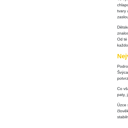
chlap
tvary 
zaslo
Dětsk
znalo
Od té 
každo
Nej
Podro
Švýca
potvrz
Co vš
paty, 
Úzce 
člověk
stabi