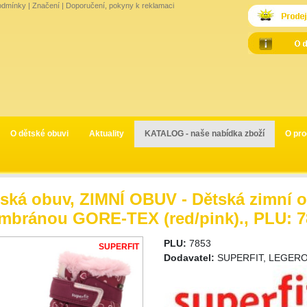
odmínky
|
Značení
|
Doporučení, pokyny k reklamaci
O dětské obuvi
Aktuality
KATALOG - naše nabídka zboží
O pro
ská obuv, ZIMNÍ OBUV - Dětská zimní 
bránou GORE-TEX (red/pink)., PLU: 7
PLU:
7853
SUPERFIT
Dodavatel:
SUPERFIT, LEGERO