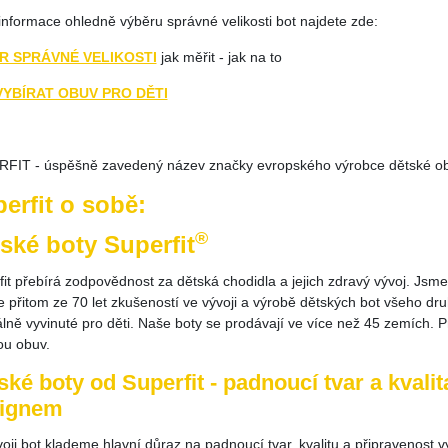
informace ohledně výběru správné velikosti bot najdete zde:
R SPRÁVNÉ VELIKOSTI
jak měřit - jak na to
VYBÍRAT OBUV PRO DĚTI
FIT - úspěšně zavedený název značky evropského výrobce dětské obu
erfit o sobě:
®
ské boty Superfit
it přebírá zodpovědnost za dětská chodidla a jejich zdravý vývoj. Jsme
e přitom ze 70 let zkušeností ve vývoji a výrobě dětských bot všeho dr
álně vyvinuté pro děti. Naše boty se prodávají ve více než 45 zemích.
ou obuv.
ské boty od Superfit - padnoucí tvar a kval
ignem
voji bot klademe hlavní důraz na padnoucí tvar, kvalitu a připraveno