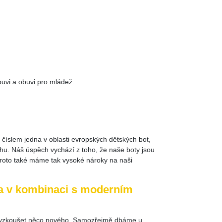
vi a obuvi pro mládež.
 číslem jedna v oblasti evropských dětských bot,
uhu. Náš úspěch vychází z toho, že naše boty jsou
 Proto také máme tak vysoké nároky na naši
ita v kombinaci s moderním
st vyzkoušet něco nového. Samozřejmě dbáme u