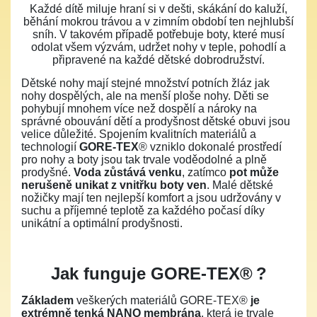
Každé dítě miluje hraní si v dešti, skákání do kaluží,
běhání mokrou trávou a v zimním období ten nejhlubší
sníh. V takovém případě potřebuje boty, které musí
odolat všem výzvám, udržet nohy v teple, pohodlí a
připravené na každé dětské dobrodružství.
Dětské nohy mají stejné množství potních žláz jak
nohy dospělých, ale na menší ploše nohy. Děti se
pohybují mnohem více než dospělí a nároky na
správné obouvání dětí a prodyšnost dětské obuvi jsou
velice důležité. Spojením kvalitních materiálů a
technologií
GORE-TEX
® vzniklo dokonalé prostředí
pro nohy a boty jsou tak trvale voděodolné a plně
prodyšné.
Voda zůstává venku
, zatímco
pot může
nerušeně unikat z vnitřku boty ven
. Malé dětské
nožičky mají ten nejlepší komfort a jsou udržovány v
suchu a příjemné teplotě za každého počasí díky
unikátní a optimální prodyšnosti.
Jak funguje GORE-TEX®
?
Základem
veškerých materiálů GORE-TEX®
je
extrémně tenká NANO membrána
, která je trvale