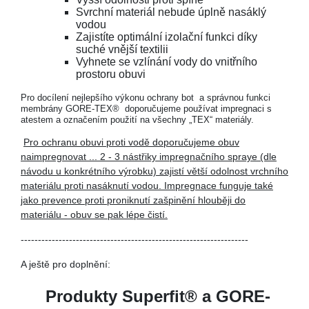
Svrchní materiál nebude úplně nasáklý
vodou
Zajistíte optimální izolační funkci díky
suché vnější textilii
Vyhnete se vzlínání vody do vnitřního
prostoru obuvi
Pro docílení nejlepšího výkonu ochrany bot
a správnou funkci
membrány GORE-TEX®
doporučujeme používat impregnaci s
atestem a označením použití na všechny „TEX“ materiály.
Pro ochranu obuvi proti vodě doporučujeme obuv
naimpregnovat ... 2 - 3 nástřiky impregnačního spraye (dle
návodu u konkrétního výrobku) zajistí větší odolnost vrchního
materiálu proti nasáknutí vodou. Impregnace funguje také
jako prevence proti proniknutí zašpinění hlouběji do
materiálu - obuv se pak lépe čistí.
------------------------------------------------------------------
A ještě pro doplnění:
Produkty Superfit® a GORE-