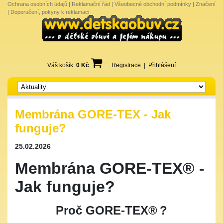
Ochrana osobních údajů
|
Reklamační řád
|
Všeobecné obchodní podmínky
|
Značení
|
Doporučení, pokyny k reklamaci
Váš košík:
0 Kč
Registrace
|
Přihlášení
Membrána GORE-TEX - Jak
funguje?
25.02.2026
Membrána GORE-TEX® -
Jak funguje?
Proč GORE-TEX®
?