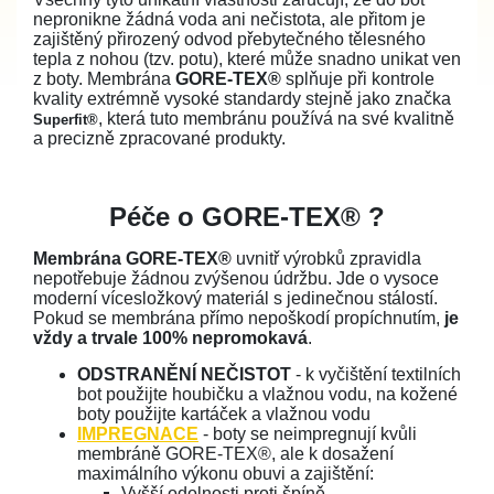
nepronikne žádná voda ani nečistota, ale přitom je
zajištěný přirozený odvod přebytečného tělesného
tepla z nohou (tzv. potu), které může snadno unikat ven
z boty. Membrána
GORE-TEX®
splňuje při kontrole
kvality extrémně vysoké standardy stejně jako značka
, která tuto membránu používá na své kvalitně
Superfit®
a precizně zpracované produkty.
Péče o GORE-TEX® ?
Membrána GORE-TEX®
uvnitř výrobků zpravidla
nepotřebuje žádnou zvýšenou údržbu. Jde o vysoce
moderní vícesložkový materiál s jedinečnou stálostí.
Pokud se membrána přímo nepoškodí propíchnutím,
je
vždy a trvale 100% nepromokavá
.
ODSTRANĚNÍ NEČISTOT
- k vyčištění textilních
bot použijte houbičku a vlažnou vodu, na kožené
boty použijte kartáček a vlažnou vodu
IMPREGNACE
- boty se neimpregnují kvůli
membráně GORE-TEX®, ale k dosažení
maximálního výkonu obuvi a zajištění:
Vyšší odolnosti proti špíně