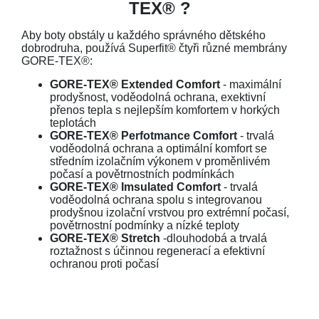
TEX® ?
Aby boty obstály u každého správného dětského
dobrodruha, používá Superfit® čtyři různé membrány
GORE-TEX®:
GORE-TEX® Extended Comfort
- maximální
prodyšnost, voděodolná ochrana, exektivní
přenos tepla s nejlepším komfortem v horkých
teplotách
GORE-TEX® Perfotmance Comfort
- trvalá
voděodolná ochrana a optimální komfort se
středním izolačním výkonem v proměnlivém
počasí a povětrnostních podmínkách
GORE-TEX® Imsulated Comfort
- trvalá
voděodolná ochrana spolu s integrovanou
prodyšnou izolační vrstvou pro extrémní počasí,
povětrnostní podmínky a nízké teploty
GORE-TEX® Stretch
-dlouhodobá a trvalá
roztažnost s účinnou regenerací a efektivní
ochranou proti počasí