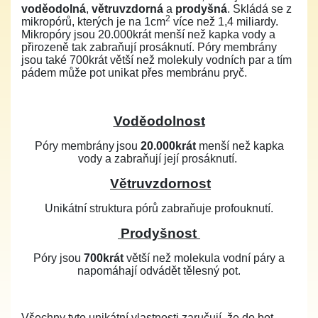
voděodolná
,
větruvzdorná
a
prodyšná
. Skládá se z
2
mikropórů, kterých je na 1cm
více než 1,4 miliardy.
Mikropóry jsou 20.000krát menší než kapka vody a
přirozeně tak zabraňují prosáknutí. Póry membrány
jsou také 700krát větší než molekuly vodních par a tím
pádem může pot unikat přes membránu pryč.
Voděodolnost
Póry membrány
jsou
20.000krát
menší než kapka
vody a zabraňují její prosáknutí.
Větruvzdornost
Unikátní struktura pórů zabraňuje profouknutí.
Prodyšnost
Póry jsou
700krát
větší než molekula vodní páry a
napomáhají odvádět tělesný pot.
Všechny tyto unikátní vlastnosti zaručují, že do bot