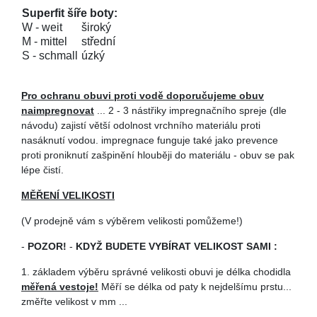
Superfit šíře boty:
W - weit
široký
M - mittel
střední
S - schmall
úzký
Pro ochranu obuvi proti vodě doporučujeme obuv
naimpregnovat
... 2 - 3 nástřiky impregnačního spreje (dle
návodu) zajistí větší odolnost vrchního materiálu proti
nasáknutí vodou. impregnace funguje také jako prevence
proti proniknutí zašpinění hlouběji do materiálu - obuv se pak
lépe čistí.
MĚŘENÍ VELIKOSTI
(V prodejně vám s výběrem velikosti pomůžeme!)
-
POZOR!
-
KDYŽ BUDETE VYBÍRAT VELIKOST SAMI :
1. základem výběru správné velikosti obuvi je délka chodidla
měřená vestoje!
Měří se délka od paty k nejdelšímu prstu...
změřte velikost v mm ...