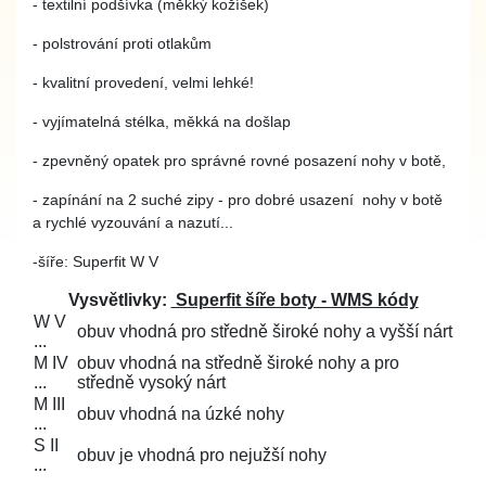
- textilní podšívka (měkký kožíšek)
- polstrování proti otlakům
- kvalitní provedení, velmi lehké!
- vyjímatelná stélka, měkká na došlap
- zpevněný opatek pro správné rovné posazení nohy v botě,
- zapínání na 2 suché zipy - pro dobré usazení nohy v botě
a rychlé vyzouvání a nazutí...
-
šíře: Superfit W V
Vysvětlivky:
Superfit šíře boty - WMS kódy
W V
obuv vhodná pro středně široké nohy a vyšší nárt
...
M IV
obuv vhodná na středně široké nohy a pro
...
středně vysoký nárt
M III
obuv vhodná na úzké nohy
...
S II
obuv je vhodná pro nejužší nohy
...