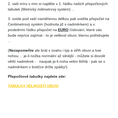
2. vaši míru v mm si najděte v 1. řádku našich přepočtových
tabulek (Metrický milimetrový systém) ...
3. svisle pod vaší naměřenou délkou pak uvidíte přepočet na
Centimetrový systém (hodnota již s nadměrkem) a v
posledním řádku přepočet na
EURO
číslování, které vás
bude nejvíce zajímat - to je velikost obuvi, kterou potřebujete
...
(
Nezapomeňte
ale brát v úvahu i typ a střih obuvi a tvar
nohou ... je-li nožka normální až silnější - můžete si dovolit
větší nadměrek - naopak je-li noha velmi štíhlá - pak se s
nadměrkem v botičce držte zpátky!)
Přepočtové tabulky najdete zde:
TABULKY VELIKOSTÍ OBUVI