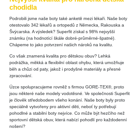
chodidla
Podrobili jsme naše boty také anketě mezi lékaři. Naše boty
otestovalo 342 lékařů a ortopedů z Německa, Rakouska a
Švýcarska. A výsledek? Superfit získal s 98% nejvyšší
známku (na hodnotící škále dobré-průměrné-špatné).
Chápeme to jako potvrzení našich nároků na kvalitu.
Co však znamená kvalita pro dětskou obuv? Lehká
podrážka, měkká a flexibilní oblast ohybu, která umožňuje
běh a chůzi od paty, jakož i prodyšné materiály a přesné
zpracování.
Úzce spolupracujeme rovněž s firmou GORE-TEX®, proto
jsou některé naše modely vodotěsné. Ve společnosti Superfit
je člověk středobodem všeho konání. Naše boty byly proto
speciálně vytvořeny pro aktivní děti, neboť ty potřebují
pohodlné a stabilní boty nejvíce. Co může být hezčího než
sportovní dětská obuv, která nabízí pohodlí pro každodenní
nošení?