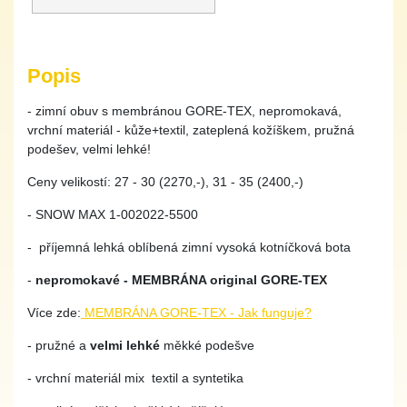
Popis
- zimní obuv s membránou GORE-TEX, nepromokavá,
vrchní materiál - kůže+textil, zateplená kožíškem, pružná
podešev, velmi lehké!
Ceny velikostí: 27 - 30 (2270,-), 31 - 35 (2400,-)
- SNOW MAX 1-002022-5500
- příjemná lehká oblíbená zimní vysoká kotníčková bota
-
nepromokavé - MEMBRÁNA original GORE-TEX
Více zde:
MEMBRÁNA GORE-TEX - Jak funguje?
- pružné a
velmi lehké
měkké podešve
- vrchní materiál mix textil a syntetika