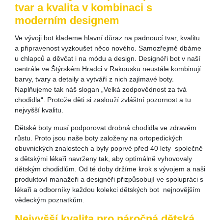
tvar a kvalita v kombinaci s
moderním designem
Ve vývoji bot klademe hlavní důraz na padnoucí tvar, kvalitu
a připravenost vyzkoušet něco nového. Samozřejmě dbáme
u chlapců a děvčat i na módu a design. Designéři bot v naší
centrále ve Štýrském Hradci v Rakousku neustále kombinují
barvy, tvary a detaily a vytváří z nich zajímavé boty.
Naplňujeme tak náš slogan „Velká zodpovědnost za tvá
chodidla“. Protože děti si zaslouží zvláštní pozornost a tu
nejvyšší kvalitu.
Dětské boty musí podporovat drobná chodidla ve zdravém
růstu. Proto jsou naše boty založeny na ortopedických
obuvnických znalostech a byly poprvé před 40 lety společně
s dětskými lékaři navrženy tak, aby optimálně vyhovovaly
dětským chodidlům. Od té doby držíme krok s vývojem a naši
produktoví manažeři a designéři přizpůsobují ve spolupráci s
lékaři a odborníky každou kolekci dětských bot nejnovějším
vědeckým poznatkům.
Nejvyšší kvalita pro náročná dětská