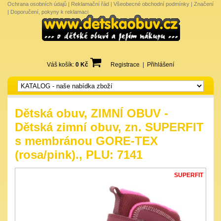
Ochrana osobních údajů
|
Reklamační řád
|
Všeobecné obchodní podmínky
|
Značení
|
Doporučení, pokyny k reklamaci
Váš košík:
0 Kč
Registrace
|
Přihlášení
Dětská obuv, ZIMNÍ OBUV -
Dětská zimní obuv, zn. SUPERFIT
s membránou GORE-TEX
(rosa/pink)., PLU: 7141
SUPERFIT