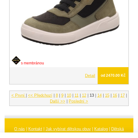
s membránou
Detail
od 2470.00 Kč
< První
|
<< Předchozí
|
8
|
9
|
10
|
11
|
12
|
13
|
14
|
15
|
16
|
17
|
Další >>
|
Poslední >
O nás
|
Kontakt
|
Jak vybírat dětskou obuv
|
Katalog
|
Dětská