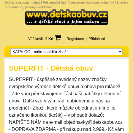
Ochrana osobních údajů
|
Reklamační řád
|
Všeobecné obchodní podmínky
|
Značení
|
Doporučení, pokyny k reklamaci
Váš košík:
0 Kč
Registrace
|
Přihlášení
SUPERFIT - Dětská obuv
SUPERFIT - úspěšně zavedený název značky
evropského výrobce dětské obuvi a obuvi pro mládež.
- Zde vám představujeme část naší nabídky celoroční
obuvi. Další vzory vám rádi nabídneme u nás na
prodejně! - Zboží, které můžete objednat on-line je
označeno ikonkou (košík) – v případě dotazů:
NAPIŠTE NÁM na e-mail objednavky@detskaobuv.cz
- DOPRAVA ZDARMA - při nákupu nad 2.999,- Kč vám