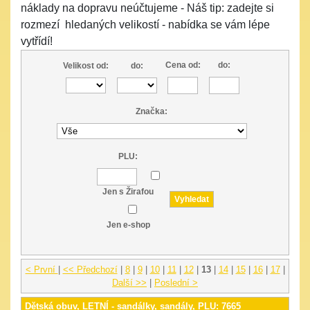
náklady na dopravu neúčtujeme - Náš tip: zadejte si
rozmezí hledaných velikostí - nabídka se vám lépe
vytřídí!
Cena od:
do:
Velikost od:
do:
Značka:
PLU:
Jen s Žirafou
Jen e-shop
< První
|
<< Předchozí
|
8
|
9
|
10
|
11
|
12
|
13
|
14
|
15
|
16
|
17
|
Další >>
|
Poslední >
Dětská obuv, LETNÍ - sandálky, sandály, PLU: 7665