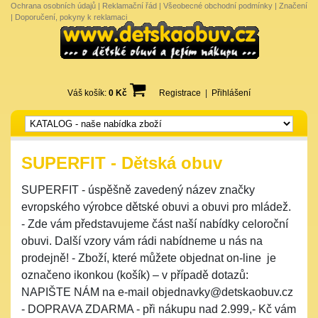
Ochrana osobních údajů
|
Reklamační řád
|
Všeobecné obchodní podmínky
|
Značení
|
Doporučení, pokyny k reklamaci
Váš košík:
0 Kč
Registrace
|
Přihlášení
SUPERFIT - Dětská obuv
SUPERFIT - úspěšně zavedený název značky
evropského výrobce dětské obuvi a obuvi pro mládež.
- Zde vám představujeme část naší nabídky celoroční
obuvi. Další vzory vám rádi nabídneme u nás na
prodejně! - Zboží, které můžete objednat on-line je
označeno ikonkou (košík) – v případě dotazů:
NAPIŠTE NÁM na e-mail objednavky@detskaobuv.cz
- DOPRAVA ZDARMA - při nákupu nad 2.999,- Kč vám