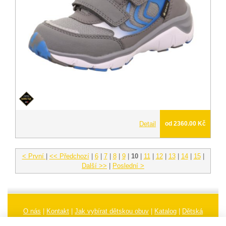
Detail
od 2360.00 Kč
< První
|
<< Předchozí
|
6
|
7
|
8
|
9
|
10
|
11
|
12
|
13
|
14
|
15
|
Další >>
|
Poslední >
O nás
|
Kontakt
|
Jak vybírat dětskou obuv
|
Katalog
|
Dětská