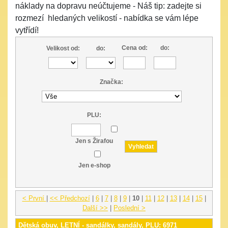
náklady na dopravu neúčtujeme - Náš tip: zadejte si
rozmezí hledaných velikostí - nabídka se vám lépe
vytřídí!
Cena od:
do:
Velikost od:
do:
Značka:
PLU:
Jen s Žirafou
Jen e-shop
< První
|
<< Předchozí
|
6
|
7
|
8
|
9
|
10
|
11
|
12
|
13
|
14
|
15
|
Další >>
|
Poslední >
Dětská obuv, LETNÍ - sandálky, sandály, PLU: 6971