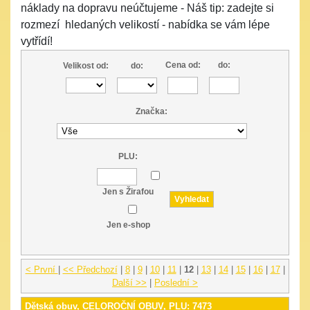
náklady na dopravu neúčtujeme - Náš tip: zadejte si
rozmezí hledaných velikostí - nabídka se vám lépe
vytřídí!
Cena od:
do:
Velikost od:
do:
Značka:
PLU:
Jen s Žirafou
Jen e-shop
< První
|
<< Předchozí
|
8
|
9
|
10
|
11
|
12
|
13
|
14
|
15
|
16
|
17
|
Další >>
|
Poslední >
Dětská obuv, CELOROČNÍ OBUV, PLU: 7473