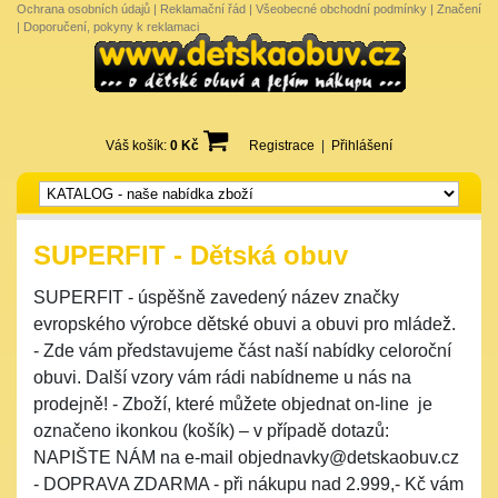
Ochrana osobních údajů
|
Reklamační řád
|
Všeobecné obchodní podmínky
|
Značení
|
Doporučení, pokyny k reklamaci
Váš košík:
0 Kč
Registrace
|
Přihlášení
SUPERFIT - Dětská obuv
SUPERFIT - úspěšně zavedený název značky
evropského výrobce dětské obuvi a obuvi pro mládež.
- Zde vám představujeme část naší nabídky celoroční
obuvi. Další vzory vám rádi nabídneme u nás na
prodejně! - Zboží, které můžete objednat on-line je
označeno ikonkou (košík) – v případě dotazů:
NAPIŠTE NÁM na e-mail objednavky@detskaobuv.cz
- DOPRAVA ZDARMA - při nákupu nad 2.999,- Kč vám