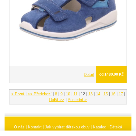
Detail
od 1480.00 Kč
< První
|
<< Předchozí
|
8
|
9
|
10
|
11
|
12
|
13
|
14
|
15
|
16
|
17
|
Další >>
|
Poslední >
O nás
|
Kontakt
|
Jak vybírat dětskou obuv
|
Katalog
|
Dětská