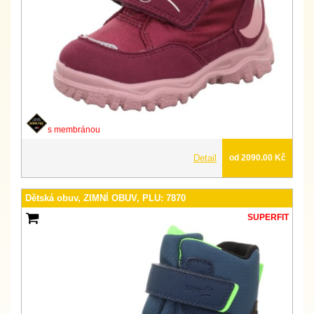
s membránou
Detail
od 2090.00 Kč
Dětská obuv, ZIMNÍ OBUV, PLU: 7870
SUPERFIT