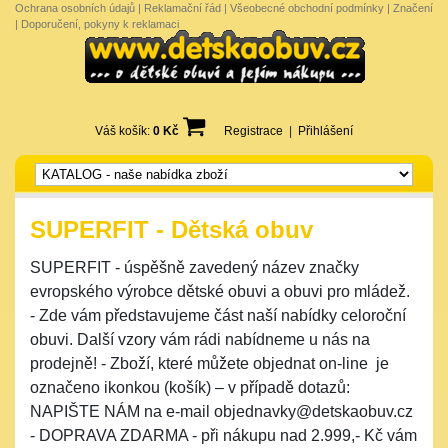
Ochrana osobních údajů
|
Reklamační řád
|
Všeobecné obchodní podmínky
|
Značení
|
Doporučení, pokyny k reklamaci
Váš košík:
0 Kč
Registrace
|
Přihlášení
SUPERFIT - Dětská obuv
SUPERFIT - úspěšně zavedený název značky
evropského výrobce dětské obuvi a obuvi pro mládež.
- Zde vám představujeme část naší nabídky celoroční
obuvi. Další vzory vám rádi nabídneme u nás na
prodejně! - Zboží, které můžete objednat on-line je
označeno ikonkou (košík) – v případě dotazů:
NAPIŠTE NÁM na e-mail objednavky@detskaobuv.cz
- DOPRAVA ZDARMA - při nákupu nad 2.999,- Kč vám