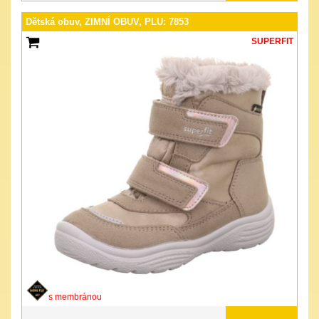
Dětská obuv, ZIMNÍ OBUV, PLU: 7853
SUPERFIT
s membránou