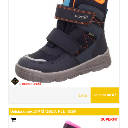
s membránou
Detail
od 2230.00 Kč
Dětská obuv, ZIMNÍ OBUV, PLU: 6289
SUPERFIT