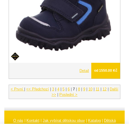
Detail
od 1550.00 Kč
< První
|
<< Předchozí
|
3
|
4
|
5
|
6
|
7
|
8
|
9
|
10
|
11
|
12
|
Další
>>
|
Poslední >
O nás
|
Kontakt
|
Jak vybírat dětskou obuv
|
Katalog
|
Dětská