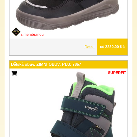
s membránou
Detail
od 2230.00 Kč
Dětská obuv, ZIMNÍ OBUV, PLU: 7867
SUPERFIT