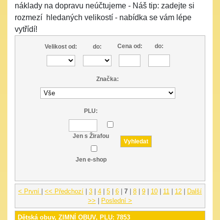
náklady na dopravu neúčtujeme - Náš tip: zadejte si
rozmezí hledaných velikostí - nabídka se vám lépe
vytřídí!
Cena od:
do:
Velikost od:
do:
Značka:
PLU:
Jen s Žirafou
Jen e-shop
< První
|
<< Předchozí
|
3
|
4
|
5
|
6
|
7
|
8
|
9
|
10
|
11
|
12
|
Další
>>
|
Poslední >
Dětská obuv, ZIMNÍ OBUV, PLU: 7853