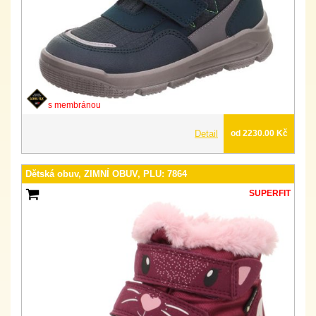
s membránou
Detail
od 2230.00 Kč
Dětská obuv, ZIMNÍ OBUV, PLU: 7864
SUPERFIT