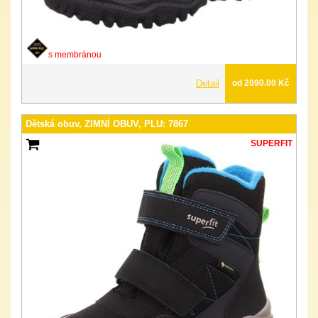
s membránou
Detail
od 2090.00 Kč
Dětská obuv, ZIMNÍ OBUV, PLU: 7867
SUPERFIT