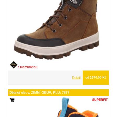
s membránou
Detail
od 2970.00 Kč
Dětská obuv, ZIMNÍ OBUV, PLU: 7867
SUPERFIT