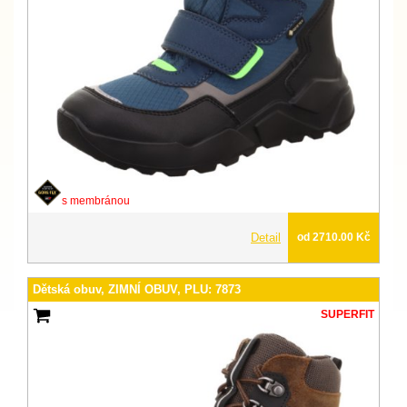
s membránou
Detail
od 2710.00 Kč
Dětská obuv, ZIMNÍ OBUV, PLU: 7873
SUPERFIT