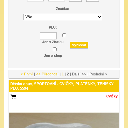
Značka:
PLU:
Jen s Žirafou
Jen e-shop
< První
|
<< Předchozí
|
1
|
2
| Další >> | Poslední >
Dětská obuv, SPORTOVNÍ - CVIČKY, PLÁTĚNKY, TENISKY,
PLU: 5594
Cvičky