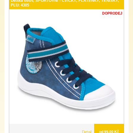
Dětská obuv, SPORTOVNÍ - CVIČKY, PLÁTĚNKY, TENISKY,
PLU: 4385
DOPRODEJ
Detail
od 99.00 Kč