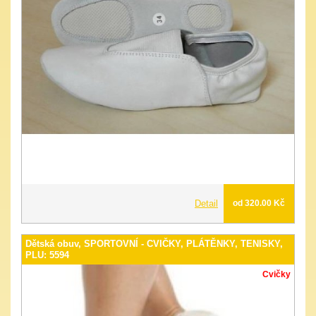
Detail
od 320.00 Kč
Dětská obuv, SPORTOVNÍ - CVIČKY, PLÁTĚNKY, TENISKY,
PLU: 5594
Cvičky