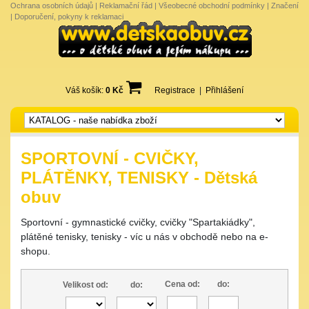
Ochrana osobních údajů
|
Reklamační řád
|
Všeobecné obchodní podmínky
|
Značení
|
Doporučení, pokyny k reklamaci
Váš košík:
0 Kč
Registrace
|
Přihlášení
SPORTOVNÍ - CVIČKY,
PLÁTĚNKY, TENISKY - Dětská
obuv
Sportovní - gymnastické cvičky, cvičky "Spartakiádky",
plátěné tenisky, tenisky - víc u nás v obchodě nebo na e-
shopu.
Cena od:
do:
Velikost od:
do: