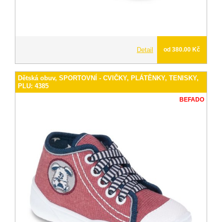
Detail
od 380.00 Kč
Dětská obuv, SPORTOVNÍ - CVIČKY, PLÁTĚNKY, TENISKY,
PLU: 4385
BEFADO