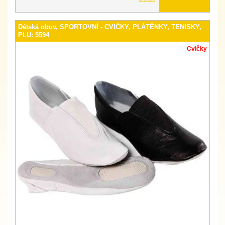
Dětská obuv, SPORTOVNÍ - CVIČKY, PLÁTĚNKY, TENISKY,
PLU: 5594
Cvičky