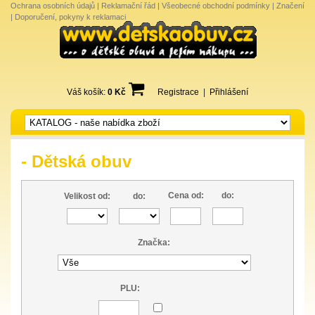
Ochrana osobních údajů
|
Reklamační řád
|
Všeobecné obchodní podmínky
|
Značení
|
Doporučení, pokyny k reklamaci
Váš košík:
0 Kč
Registrace
|
Přihlášení
- Dětská obuv
Cena od:
do:
Velikost od:
do:
Značka:
PLU: