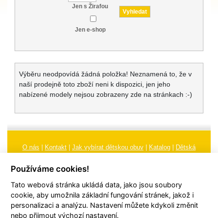
Jen s Žirafou
Jen e-shop
Výběru neodpovídá žádná položka! Neznamená to, že v
naší prodejně toto zboží neni k dispozici, jen jeho
nabízené modely nejsou zobrazeny zde na stránkach :-)
O nás
|
Kontakt
|
Jak vybírat dětskou obuv
|
Katalog
|
Dětská
obuv
|
Ochrana osobních údajů
|
Reklamační řád
Používáme cookies!
Všeobecné obchodní podmínky
|
Značení
|
Doporučení, údržba
Tato webová stránka ukládá data, jako jsou soubory
obuvi, pokyny a informace k reklamaci
Nastavení cookies
cookie, aby umožnila základní fungování stránek, jakož i
personalizaci a analýzu. Nastavení můžete kdykoli změnit
© 2026
TORI, s.r.o.
| Všechna práva vyhrazena | Web vytvořil
hudym.com
nebo přijmout výchozí nastavení.