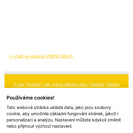
<< Zpět na katalog (ZIMNÍ OBUV)
O nás
|
Kontakt
|
Jak vybírat dětskou obuv
|
Katalog
|
Dětská
obuv
|
Ochrana osobních údajů
|
Reklamační řád
Používáme cookies!
Všeobecné obchodní podmínky
|
Značení
|
Doporučení, údržba
Tato webová stránka ukládá data, jako jsou soubory
obuvi, pokyny a informace k reklamaci
Nastavení cookies
cookie, aby umožnila základní fungování stránek, jakož i
personalizaci a analýzu. Nastavení můžete kdykoli změnit
© 2026
TORI, s.r.o.
| Všechna práva vyhrazena | Web vytvořil
hudym.com
nebo přijmout výchozí nastavení.