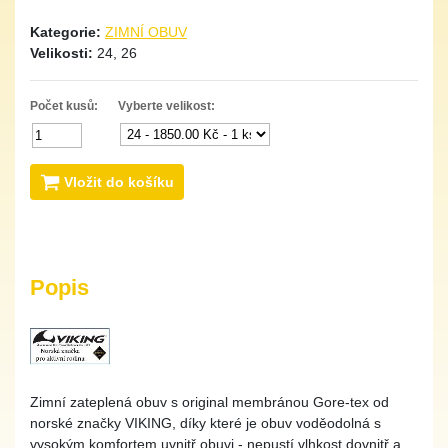
Kategorie:
ZIMNÍ OBUV
Velikosti:
24, 26
Počet kusů:
Vyberte velikost:
Vložit do košíku
Popis
Zimní zateplená obuv s original membránou Gore-tex od
norské značky VIKING, díky které je obuv voděodolná s
vysokým komfortem uvnitř obuvi - nepustí vlhkost dovnitř a