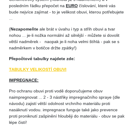
posledním řádku přepočet na
EURO
číslování, které vás
bude nejvíce zajímat - to je velikost obuvi, kterou potřebujete
...
(
Nezapomeňte
ale brát v úvahu i typ a střih obuvi a tvar
nohou ... je-li nožka normální až silnější - můžete si dovolit
větší nadměrek - naopak je-li noha velmi štíhlá - pak se s
nadměrkem v botičce držte zpátky!)
Přepočtové tabulky najdete zde:
TABULKY VELIKOSTÍ OBUVI
IMPREGNACE:
Pro ochranu obuvi proti vodě doporučujeme obuv
naimpregnovat ... 2 - 3 nástřiky impregnačního spraye (dle
návodu) zajistí větší odolnost vrchního materiálu proti
nasáknutí vodou. impregnace funguje také jako prevence
proti proniknutí zašpinění hlouběji do materiálu - obuv se pak
lépe čistí!