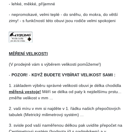
- lehké, měkké, příjemné
- nepromokavé, velmi teplé - do sněhu, do mokra, do větší
zimy! - s funkčností této obuvi jsou rodiče velmi spokojeni
MĚŘENÍ VELIKOSTI
(V prodejně vám s výběrem velikosti pomůžeme!)
-
POZOR!
-
KDYŽ BUDETE VYBÍRAT VELIKOST SAMI :
1. základem výběru správné velikosti obuvi je délka chodidla
měřená vestoje!
Měří se délka od paty k nejdelšímu prstu...
změřte velikost v mm ...
2. vaši míru v mm si najděte v 1. řádku našich přepočtových
tabulek (Metrický milimetrový systém) ...
3. svisle pod vaší naměřenou délkou pak uvidíte přepočet na
Centimetrový systém (hodnota již s nadměrkem) a v