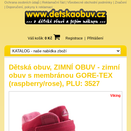
Ochrana osobních údajů
|
Reklamační řád
|
Všeobecné obchodní podmínky
|
Značení
|
Doporučení, pokyny k reklamaci
Váš košík:
0 Kč
Registrace
|
Přihlášení
Dětská obuv, ZIMNÍ OBUV - zimní
obuv s membránou GORE-TEX
(raspberry/rose), PLU: 3527
Viking