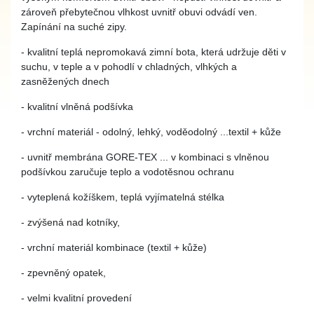
zároveň přebytečnou vlhkost uvnitř obuvi odvádí ven.
Zapínání na suché zipy.
- kvalitní teplá nepromokavá zimní bota, která udržuje děti v
suchu, v teple a v pohodlí v chladných, vlhkých a
zasněžených dnech
- kvalitní vlněná podšívka
- vrchní materiál - odolný, lehký, voděodolný ...textil + kůže
- uvnitř membrána GORE-TEX ... v kombinaci s vlněnou
podšívkou zaručuje teplo a vodotěsnou ochranu
- vyteplená kožíškem, teplá vyjímatelná stélka
- zvýšená nad kotníky,
- vrchní materiál kombinace (textil + kůže)
- zpevněný opatek,
- velmi kvalitní provedení