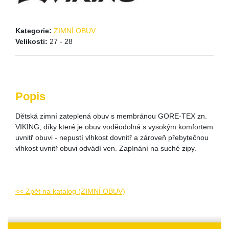
Kategorie:
ZIMNÍ OBUV
Velikosti:
27 - 28
Popis
Dětská zimní zateplená obuv s membránou GORE-TEX zn.
VIKING, díky které je obuv voděodolná s vysokým komfortem
uvnitř obuvi - nepustí vlhkost dovnitř a zároveň přebytečnou
vlhkost uvnitř obuvi odvádí ven. Zapínání na suché zipy.
<< Zpět na katalog (ZIMNÍ OBUV)