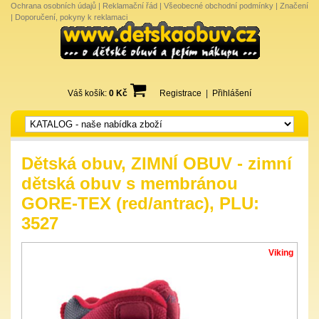
Ochrana osobních údajů
|
Reklamační řád
|
Všeobecné obchodní podmínky
|
Značení
|
Doporučení, pokyny k reklamaci
Váš košík:
0 Kč
Registrace
|
Přihlášení
Dětská obuv, ZIMNÍ OBUV - zimní
dětská obuv s membránou
GORE-TEX (red/antrac), PLU:
3527
Viking