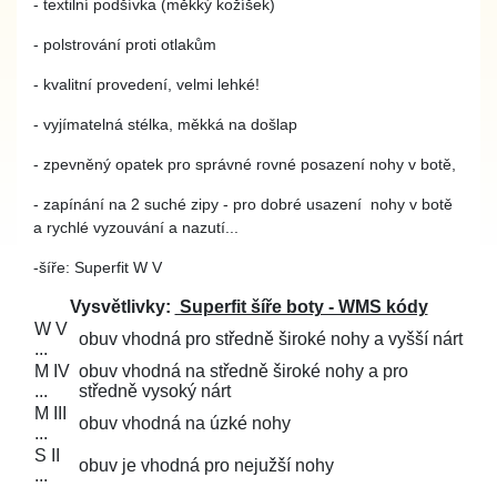
- textilní podšívka (měkký kožíšek)
- polstrování proti otlakům
- kvalitní provedení, velmi lehké!
- vyjímatelná stélka, měkká na došlap
- zpevněný opatek pro správné rovné posazení nohy v botě,
- zapínání na 2 suché zipy - pro dobré usazení nohy v botě
a rychlé vyzouvání a nazutí...
-
šíře: Superfit W V
Vysvětlivky:
Superfit šíře boty - WMS kódy
W V
obuv vhodná pro středně široké nohy a vyšší nárt
...
M IV
obuv vhodná na středně široké nohy a pro
...
středně vysoký nárt
M III
obuv vhodná na úzké nohy
...
S II
obuv je vhodná pro nejužší nohy
...