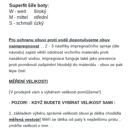
Superfit šíře boty:
W - weit
široký
M - mittel
střední
S - schmall
úzký
Pro ochranu obuvi proti vodě doporučujeme obuv
naimpregnovat
... 2 - 3 nástřiky impregnačního spreje (dle
návodu) zajistí větší odolnost vrchního materiálu proti
nasáknutí vodou. impregnace funguje také jako prevence
proti proniknutí zašpinění hlouběji do materiálu - obuv se pak
lépe čistí.
MĚŘENÍ VELIKOSTI
(V prodejně vám s výběrem velikosti pomůžeme!)
-
POZOR!
-
KDYŽ BUDETE VYBÍRAT VELIKOST SAMI :
1. základem výběru správné velikosti obuvi je délka chodidla
měřená vestoje!
Měří se délka od paty k nejdelšímu prstu...
změřte velikost v mm ...