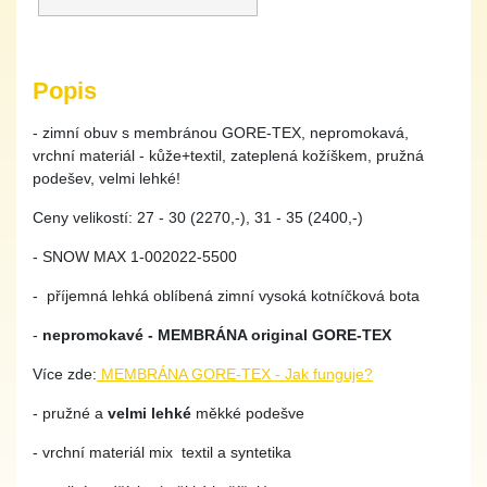
Popis
- zimní obuv s membránou GORE-TEX, nepromokavá,
vrchní materiál - kůže+textil, zateplená kožíškem, pružná
podešev, velmi lehké!
Ceny velikostí: 27 - 30 (2270,-), 31 - 35 (2400,-)
- SNOW MAX 1-002022-5500
- příjemná lehká oblíbená zimní vysoká kotníčková bota
-
nepromokavé - MEMBRÁNA original GORE-TEX
Více zde:
MEMBRÁNA GORE-TEX - Jak funguje?
- pružné a
velmi lehké
měkké podešve
- vrchní materiál mix textil a syntetika