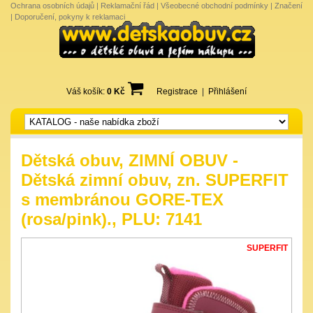
Ochrana osobních údajů
|
Reklamační řád
|
Všeobecné obchodní podmínky
|
Značení
|
Doporučení, pokyny k reklamaci
Váš košík:
0 Kč
Registrace
|
Přihlášení
Dětská obuv, ZIMNÍ OBUV -
Dětská zimní obuv, zn. SUPERFIT
s membránou GORE-TEX
(rosa/pink)., PLU: 7141
SUPERFIT