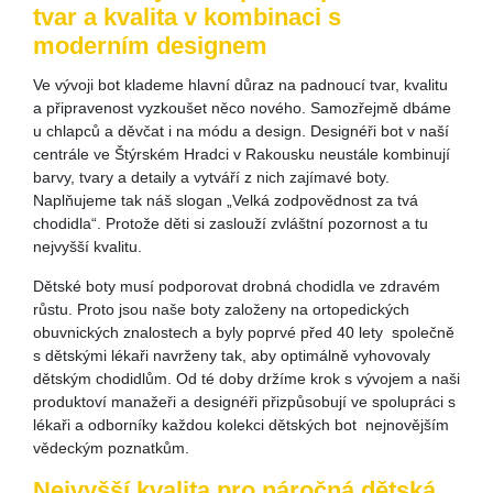
tvar a kvalita v kombinaci s
moderním designem
Ve vývoji bot klademe hlavní důraz na padnoucí tvar, kvalitu
a připravenost vyzkoušet něco nového. Samozřejmě dbáme
u chlapců a děvčat i na módu a design. Designéři bot v naší
centrále ve Štýrském Hradci v Rakousku neustále kombinují
barvy, tvary a detaily a vytváří z nich zajímavé boty.
Naplňujeme tak náš slogan „Velká zodpovědnost za tvá
chodidla“. Protože děti si zaslouží zvláštní pozornost a tu
nejvyšší kvalitu.
Dětské boty musí podporovat drobná chodidla ve zdravém
růstu. Proto jsou naše boty založeny na ortopedických
obuvnických znalostech a byly poprvé před 40 lety společně
s dětskými lékaři navrženy tak, aby optimálně vyhovovaly
dětským chodidlům. Od té doby držíme krok s vývojem a naši
produktoví manažeři a designéři přizpůsobují ve spolupráci s
lékaři a odborníky každou kolekci dětských bot nejnovějším
vědeckým poznatkům.
Nejvyšší kvalita pro náročná dětská