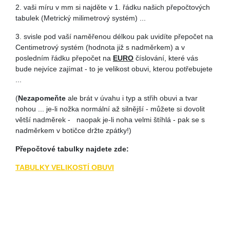
2. vaši míru v mm si najděte v 1. řádku našich přepočtových
tabulek (Metrický milimetrový systém) ...
3. svisle pod vaší naměřenou délkou pak uvidíte přepočet na
Centimetrový systém (hodnota již s nadměrkem) a v
posledním řádku přepočet na
EURO
číslování, které vás
bude nejvíce zajímat - to je velikost obuvi, kterou potřebujete
...
(
Nezapomeňte
ale brát v úvahu i typ a střih obuvi a tvar
nohou ... je-li nožka normální až silnější - můžete si dovolit
větší nadměrek - naopak je-li noha velmi štíhlá - pak se s
nadměrkem v botičce držte zpátky!)
Přepočtové tabulky najdete zde:
TABULKY VELIKOSTÍ OBUVI