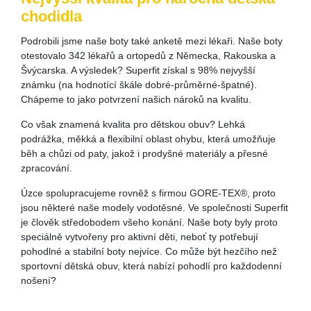
chodidla
Podrobili jsme naše boty také anketě mezi lékaři. Naše boty
otestovalo 342 lékařů a ortopedů z Německa, Rakouska a
Švýcarska. A výsledek? Superfit získal s 98% nejvyšší
známku (na hodnotící škále dobré-průměrné-špatné).
Chápeme to jako potvrzení našich nároků na kvalitu.
Co však znamená kvalita pro dětskou obuv? Lehká
podrážka, měkká a flexibilní oblast ohybu, která umožňuje
běh a chůzi od paty, jakož i prodyšné materiály a přesné
zpracování.
Úzce spolupracujeme rovněž s firmou GORE-TEX®, proto
jsou některé naše modely vodotěsné. Ve společnosti Superfit
je člověk středobodem všeho konání. Naše boty byly proto
speciálně vytvořeny pro aktivní děti, neboť ty potřebují
pohodlné a stabilní boty nejvíce. Co může být hezčího než
sportovní dětská obuv, která nabízí pohodlí pro každodenní
nošení?