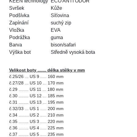
KEEN technology
ECO ANTI ODOR
Svršek
Kůže
Podšívka
Síťovina
Zapínání
suchý zip
Vložka
EVA
Podrážka
guma
Barva
bison/safari
Výška bot
Středně vysoká bota
Velikost boty ....... délka stélky v mm
č.25/26 ... US 9 ..... 160 mm
č.27/28 ... US 10 ... 170 mm
č.29 ........ US 11 ... 180 mm
č.30 ........ US 12 ... 185 mm
č.31 ........ US 13 ... 195 mm
č.32/33 ... US 1 ..... 200 mm
č.34 .........US 2 ..... 210 mm
č.35 ........ US 3 ..... 220 mm
č.36 ........ US 4 ..... 225 mm
č.37 ........ US 5 ..... 235 mm