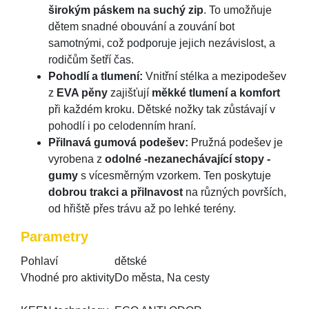
širokým páskem na suchý zip
. To umožňuje
dětem snadné obouvání a zouvání bot
samotnými, což podporuje jejich nezávislost, a
rodičům šetří čas.
Pohodlí a tlumení:
Vnitřní stélka a mezipodešev
z
EVA pěny
zajišťují
měkké tlumení a komfort
při každém kroku. Dětské nožky tak zůstávají v
pohodlí i po celodenním hraní.
Přilnavá gumová podešev:
Pružná podešev je
vyrobena z
odolné -nezanechávající stopy -
gumy
s vícesměrným vzorkem. Ten poskytuje
dobrou trakci a přilnavost
na různých površích,
od hřiště přes trávu až po lehké terény.
Parametry
Pohlaví
dětské
Vhodné pro aktivity
Do města, Na cesty