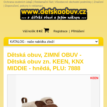
Ochrana osobních údajů
|
Reklamační řád
|
Všeobecné obchodní podmínky
|
Značení
|
Doporučení, pokyny k reklamaci
Váš košík:
0 Kč
Registrace
|
Přihlášení
Dětská obuv, ZIMNÍ OBUV -
Dětská obuv zn. KEEN, KNX
MIDDIE - hnědá, PLU: 7888
KEEN