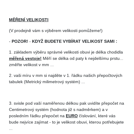
MĚŘENÍ VELIKOSTI
(V prodejně vám s výběrem velikosti pomůžeme!)
-
POZOR!
-
KDYŽ BUDETE VYBÍRAT VELIKOST SAMI :
1. základem výběru správné velikosti obuvi je délka chodidla
měřená vestoje!
Měří se délka od paty k nejdelšímu prstu...
změřte velikost v mm ...
2. vaši míru v mm si najděte v 1. řádku našich přepočtových
tabulek (Metrický milimetrový systém) ...
3. svisle pod vaší naměřenou délkou pak uvidíte přepočet na
Centimetrový systém (hodnota již s nadměrkem) a v
posledním řádku přepočet na
EURO
číslování, které vás
bude nejvíce zajímat - to je velikost obuvi, kterou potřebujete
...