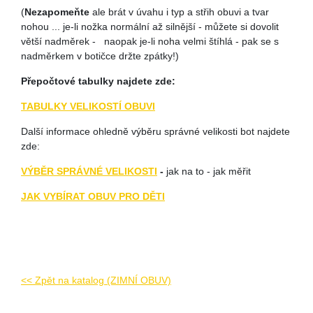
(
Nezapomeňte
ale brát v úvahu i typ a střih obuvi a tvar
nohou ... je-li nožka normální až silnější - můžete si dovolit
větší nadměrek - naopak je-li noha velmi štíhlá - pak se s
nadměrkem v botičce držte zpátky!)
Přepočtové tabulky najdete zde:
TABULKY VELIKOSTÍ OBUVI
Další informace ohledně výběru správné velikosti bot najdete
zde:
VÝBĚR SPRÁVNÉ VELIKOSTI
-
jak na to - jak měřit
JAK VYBÍRAT OBUV PRO DĚTI
<< Zpět na katalog (ZIMNÍ OBUV)