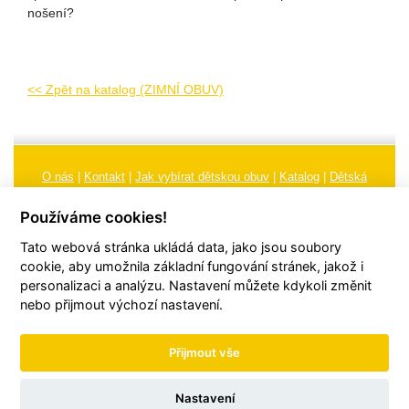
nošení?
<< Zpět na katalog (ZIMNÍ OBUV)
O nás
|
Kontakt
|
Jak vybírat dětskou obuv
|
Katalog
|
Dětská
obuv
|
Ochrana osobních údajů
|
Reklamační řád
Používáme cookies!
Všeobecné obchodní podmínky
|
Značení
|
Doporučení, údržba
Tato webová stránka ukládá data, jako jsou soubory
obuvi, pokyny a informace k reklamaci
Nastavení cookies
cookie, aby umožnila základní fungování stránek, jakož i
personalizaci a analýzu. Nastavení můžete kdykoli změnit
© 2026
TORI, s.r.o.
| Všechna práva vyhrazena | Web vytvořil
hudym.com
nebo přijmout výchozí nastavení.
Přijmout vše
Nastavení