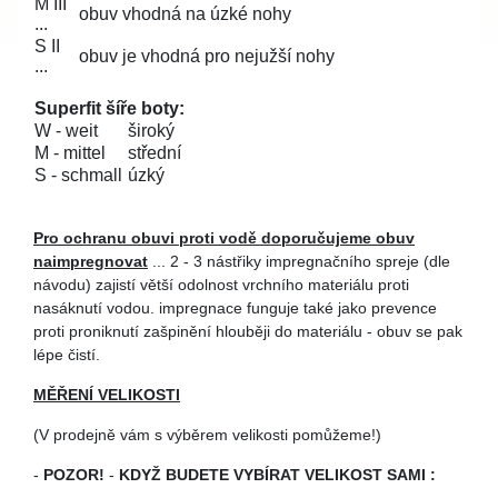
M III
obuv vhodná na úzké nohy
...
S II
obuv je vhodná pro nejužší nohy
...
Superfit šíře boty:
W - weit
široký
M - mittel
střední
S - schmall
úzký
Pro ochranu obuvi proti vodě doporučujeme obuv
naimpregnovat
... 2 - 3 nástřiky impregnačního spreje (dle
návodu) zajistí větší odolnost vrchního materiálu proti
nasáknutí vodou. impregnace funguje také jako prevence
proti proniknutí zašpinění hlouběji do materiálu - obuv se pak
lépe čistí.
MĚŘENÍ VELIKOSTI
(V prodejně vám s výběrem velikosti pomůžeme!)
-
POZOR!
-
KDYŽ BUDETE VYBÍRAT VELIKOST SAMI :