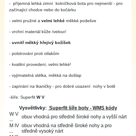
- příjemná lehká zimní kotníčková bota pro nejmenší - pro
začínající chodce nebo do kočárku
- velmi pružné a
velmi lehké
měkké podešve
- vrchní materiál kůže /velour/
-
uvnitř měkký hřejivý kožíšek
- polstrování proti otlakům
- kvalitní provedení, velmi lehké!
- vyjímatelná stélka, měkká na došlap
- zapínání na tkaničky - pro dobré usazení nohy v botě
-
šíře: Superfit
W V
Vysvětlivky:
Superfit šíře boty - WMS kódy
W V
obuv vhodná pro středně široké nohy a vyšší nárt
...
M IV
obuv vhodná na středně široké nohy a pro
...
středně vysoký nárt