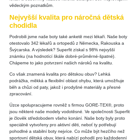
vědeckým poznatkům.
Nejvyšší kvalita pro náročná dětská
chodidla
Podrobili jsme naše boty také anketě mezi lékaři. Naše boty
otestovalo 342 lékařů a ortopedů z Německa, Rakouska a
Švýcarska. A výsledek? Superfit získal s 98% nejvyšší
známku (na hodnotící škále dobré-průměrné-špatné).
Chápeme to jako potvrzení našich nároků na kvalitu.
Co však znamená kvalita pro dětskou obuv? Lehká
podrážka, měkká a flexibilní oblast ohybu, která umožňuje
běh a chůzi od paty, jakož i prodyšné materiály a přesné
zpracování.
Úzce spolupracujeme rovněž s firmou GORE-TEX®, proto
jsou některé naše modely vodotěsné. Ve společnosti Superfit
je člověk středobodem všeho konání. Naše boty byly proto
speciálně vytvořeny pro aktivní děti, neboť ty potřebují
pohodlné a stabilní boty nejvíce. Co může být hezčího než
sportovní dětská obuv, která nabízí pohodlí pro každodenní