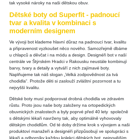
tak vysoké nároky na naši dětskou obuv.
Dětské boty od Superfit - padnoucí
tvar a kvalita v kombinaci s
moderním designem
Ve vývoji bot klademe hlavní důraz na padnoucí tvar, kvalitu
a připravenost vyzkoušet něco nového. Samozřejmě dbáme
u chlapců a děvčat i na módu a design. Designéři bot v naší
centrále ve Štýrském Hradci v Rakousku neustále kombinují
barvy, tvary a detaily a vytváří z nich zajímavé boty.
Naplňujeme tak náš slogan „Velká zodpovědnost za tvá
chodidla“. Protože děti si zaslouží zvláštní pozornost a tu
nejvyšší kvalitu.
Dětské boty musí podporovat drobná chodidla ve zdravém
růstu. Proto jsou naše boty založeny na ortopedických
obuvnických znalostech a byly poprvé před 40 lety společně
s dětskými lékaři navrženy tak, aby optimálně vyhovovaly
dětským chodidlům. Od té doby držíme krok s vývojem a naši
produktoví manažeři a designéři přizpůsobují ve spolupráci s
lékaři a odborníky každou kolekci dětských bot nejnovějším