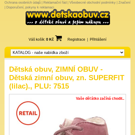
Ochrana osobních údajů
|
Reklamační řád
|
Všeobecné obchodní podmínky
|
Značení
|
Doporučení, pokyny k reklamaci
Váš košík:
0 Kč
Registrace
|
Přihlášení
Dětská obuv, ZIMNÍ OBUV -
Dětská zimní obuv, zn. SUPERFIT
(lilac)., PLU: 7515
Vaše děťátko začíná chodit..