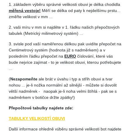
1. základem výběru správné velikosti obuvi je délka chodidla
měřená vestoje!
Měří se délka od paty k nejdelšímu prstu...
změřte velikost v mm ...
2. vaši míru v mm si najděte v 1. řádku našich přepočtových
tabulek (Metrický milimetrový systém) ...
3. svisle pod vaší naměřenou délkou pak uvidíte přepočet na
Centimetrový systém (hodnota již s nadměrkem) a v
posledním řádku přepočet na
EURO
číslování, které vás
bude nejvíce zajímat - to je velikost obuvi, kterou potřebujete
...
(
Nezapomeňte
ale brát v úvahu i typ a střih obuvi a tvar
nohou ... je-li nožka normální až silnější - můžete si dovolit
větší nadměrek - naopak je-li noha velmi štíhlá - pak se s
nadměrkem v botičce držte zpátky!)
Přepočtové tabulky najdete zde:
TABULKY VELIKOSTÍ OBUVI
Další informace ohledně výběru správné velikosti bot najdete