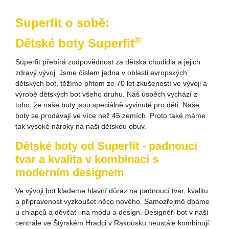
Superfit o sobě:
®
Dětské boty Superfit
Superfit přebírá zodpovědnost za dětská chodidla a jejich
zdravý vývoj. Jsme číslem jedna v oblasti evropských
dětských bot, těžíme přitom ze 70 let zkušeností ve vývoji a
výrobě dětských bot všeho druhu. Náš úspěch vychází z
toho, že naše boty jsou speciálně vyvinuté pro děti. Naše
boty se prodávají ve více než 45 zemích. Proto také máme
tak vysoké nároky na naši dětskou obuv.
Dětské boty od Superfit - padnoucí
tvar a kvalita v kombinaci s
moderním designem
Ve vývoji bot klademe hlavní důraz na padnoucí tvar, kvalitu
a připravenost vyzkoušet něco nového. Samozřejmě dbáme
u chlapců a děvčat i na módu a design. Designéři bot v naší
centrále ve Štýrském Hradci v Rakousku neustále kombinují