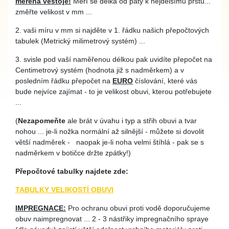
měřená vestoje!
Měří se délka od paty k nejdelšímu prstu...
změřte velikost v mm ...
2. vaši míru v mm si najděte v 1. řádku našich přepočtových
tabulek (Metrický milimetrový systém) ...
3. svisle pod vaší naměřenou délkou pak uvidíte přepočet na
Centimetrový systém (hodnota již s nadměrkem) a v
posledním řádku přepočet na
EURO
číslování, které vás
bude nejvíce zajímat - to je velikost obuvi, kterou potřebujete
...
(
Nezapomeňte
ale brát v úvahu i typ a střih obuvi a tvar
nohou ... je-li nožka normální až silnější - můžete si dovolit
větší nadměrek - naopak je-li noha velmi štíhlá - pak se s
nadměrkem v botičce držte zpátky!)
Přepočtové tabulky najdete zde:
TABULKY VELIKOSTÍ OBUVI
IMPREGNACE:
Pro ochranu obuvi proti vodě doporučujeme
obuv naimpregnovat ... 2 - 3 nástřiky impregnačního spraye