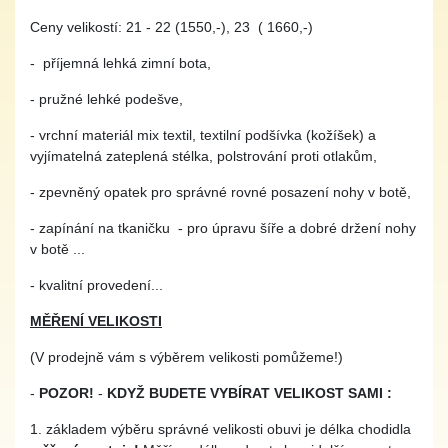
Ceny velikostí: 21 - 22 (1550,-), 23 ( 1660,-)
- příjemná lehká zimní bota,
- pružné lehké podešve,
- vrchní materiál mix textil, textilní podšívka (kožíšek) a
vyjímatelná zateplená stélka, polstrování proti otlakům,
- zpevněný opatek pro správné rovné posazení nohy v botě,
- zapínání na tkaničku - pro úpravu šíře a dobré držení nohy
v botě ...
- kvalitní provedení...
MĚŘENÍ VELIKOSTI
(V prodejně vám s výběrem velikosti pomůžeme!)
-
POZOR!
-
KDYŽ BUDETE VYBÍRAT VELIKOST SAMI :
1. základem výběru správné velikosti obuvi je délka chodidla