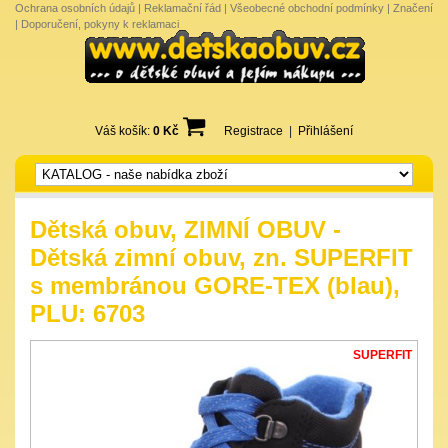
Ochrana osobních údajů
|
Reklamační řád
|
Všeobecné obchodní podmínky
|
Značení
|
Doporučení, pokyny k reklamaci
Váš košík:
0 Kč
Registrace
|
Přihlášení
Dětská obuv, ZIMNÍ OBUV -
Dětská zimní obuv, zn. SUPERFIT
s membránou GORE-TEX (blau),
PLU: 6703
SUPERFIT