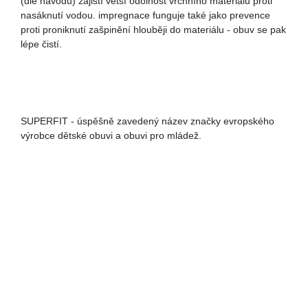
(dle návodu) zajistí větší odolnost vrchního materiálu proti
nasáknutí vodou. impregnace funguje také jako prevence
proti proniknutí zašpinění hlouběji do materiálu - obuv se pak
lépe čistí.
SUPERFIT - úspěšně zavedený název značky evropského
výrobce dětské obuvi a obuvi pro mládež.