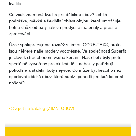
kvalitu.
Co však znamená kvalita pro dětskou obuv? Lehká
podrážka, měkká a flexibilní oblast ohybu, která umožňuje
běh a chůzi od paty, jakož i prodyšné materiály a přesné
zpracování.
Úzce spolupracujeme rovněž s firmou GORE-TEX®, proto
jsou některé naše modely vodotěsné. Ve společnosti Superfit
je člověk středobodem všeho konání. Naše boty byly proto
speciálně vytvořeny pro aktivní děti, neboť ty potřebují
pohodlné a stabilní boty nejvíce. Co může být hezčího než
sportovní dětská obuv, která nabízí pohodlí pro každodenní
nošení?
<< Zpět na katalog (ZIMNÍ OBUV)