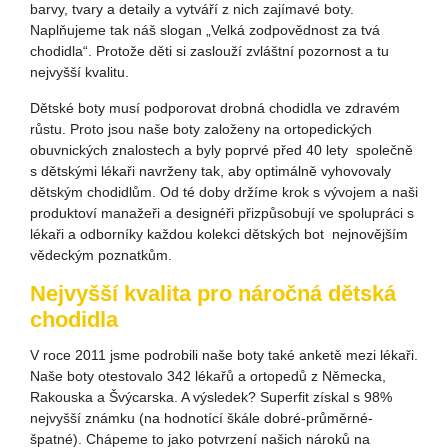
barvy, tvary a detaily a vytváří z nich zajímavé boty.
Naplňujeme tak náš slogan „Velká zodpovědnost za tvá
chodidla“. Protože děti si zaslouží zvláštní pozornost a tu
nejvyšší kvalitu.
Dětské boty musí podporovat drobná chodidla ve zdravém
růstu. Proto jsou naše boty založeny na ortopedických
obuvnických znalostech a byly poprvé před 40 lety společně
s dětskými lékaři navrženy tak, aby optimálně vyhovovaly
dětským chodidlům. Od té doby držíme krok s vývojem a naši
produktoví manažeři a designéři přizpůsobují ve spolupráci s
lékaři a odborníky každou kolekci dětských bot nejnovějším
vědeckým poznatkům.
Nejvyšší kvalita pro náročná dětská
chodidla
V roce 2011 jsme podrobili naše boty také anketě mezi lékaři.
Naše boty otestovalo 342 lékařů a ortopedů z Německa,
Rakouska a Švýcarska. A výsledek? Superfit získal s 98%
nejvyšší známku (na hodnotící škále dobré-průměrné-
špatné). Chápeme to jako potvrzení našich nároků na