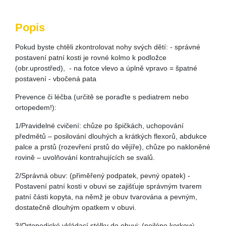
Popis
Pokud byste chtěli zkontrolovat nohy svých dětí: - správné
postavení patní kosti je rovné kolmo k podložce
(obr.uprostřed), - na fotce vlevo a úplně vpravo = špatné
postavení - vbočená pata
Prevence či léčba (určitě se poraďte s pediatrem nebo
ortopedem!):
1/Pravidelné cvičení: chůze po špičkách, uchopování
předmětů – posilování dlouhých a krátkých flexorů, abdukce
palce a prstů (rozevření prstů do vějíře), chůze po nakloněné
rovině – uvolňování kontrahujících se svalů.
2/Správná obuv: (přiměřený podpatek, pevný opatek) -
Postavení patní kosti v obuvi se zajišťuje správným tvarem
patní části kopyta, na němž je obuv tvarována a pevným,
dostatečně dlouhým opatkem v obuvi.
3/Ortopedické vkládací stélky do obuvi: (nejlépe korkový