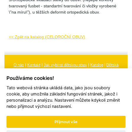
tvarovaný fusbet - standartní tvarování či vložky vyrobené
\"na míru\"), u těžších deformit ortopedická obuv.
<< Zpět na katalog (CELOROČNÍ OBUV)
O nás
|
Kontakt
|
Jak vybírat dětskou obuv
|
Katalog
|
Dětská
obuv
|
Ochrana osobních údajů
|
Reklamační řád
Používáme cookies!
Všeobecné obchodní podmínky
|
Značení
|
Doporučení, údržba
Tato webová stránka ukládá data, jako jsou soubory
obuvi, pokyny a informace k reklamaci
Nastavení cookies
cookie, aby umožnila základní fungování stránek, jakož i
personalizaci a analýzu. Nastavení můžete kdykoli změnit
© 2026
TORI, s.r.o.
| Všechna práva vyhrazena | Web vytvořil
hudym.com
nebo přijmout výchozí nastavení.
Přijmout vše