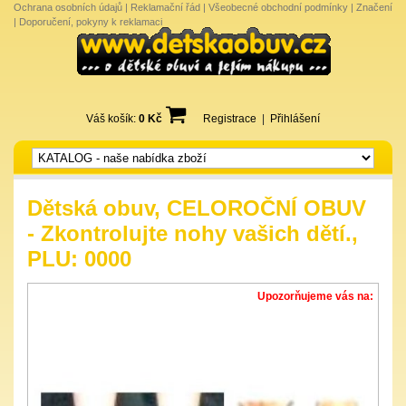
Ochrana osobních údajů
|
Reklamační řád
|
Všeobecné obchodní podmínky
|
Značení
|
Doporučení, pokyny k reklamaci
Váš košík:
0 Kč
Registrace
|
Přihlášení
Dětská obuv, CELOROČNÍ OBUV
- Zkontrolujte nohy vašich dětí.,
PLU: 0000
Upozorňujeme vás na: