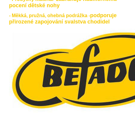
pocení dětské nohy
podporuje
- Měkká, pružná, ohebná podrážka -
přirozené zapojování svalstva chodidel