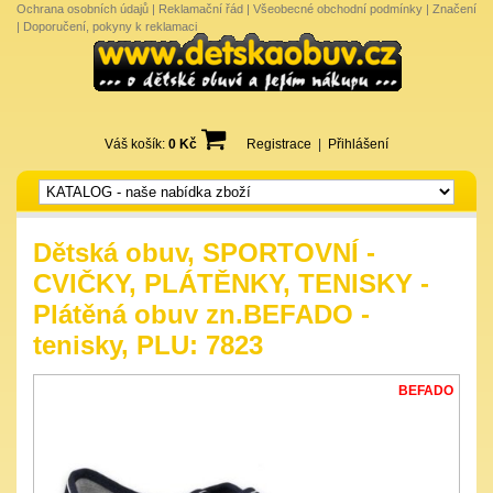
Ochrana osobních údajů
|
Reklamační řád
|
Všeobecné obchodní podmínky
|
Značení
|
Doporučení, pokyny k reklamaci
Váš košík:
0 Kč
Registrace
|
Přihlášení
Dětská obuv, SPORTOVNÍ -
CVIČKY, PLÁTĚNKY, TENISKY -
Plátěná obuv zn.BEFADO -
tenisky, PLU: 7823
BEFADO