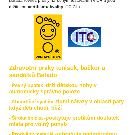
Befada rovněž prošly náročným testováním v ČR a jsou
držitelem
certifikátu kvality
ITC Zlín.
Zdravotní prvky tenisek, bačkor a
sandálků Befado
drží dětskou nohy v
- Pevný opatek -
anatomicky správné poloze
tlumí nárazy v oblasti paty
- Absorbční systém -
když děti chodí, běží
poskytuje prstíkům dostatek
- Široká špička -
místa pro volný pohyb
zabraňuje nadměrnému
- Prodyšný materiál -