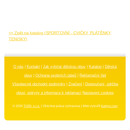
<< Zpět na katalog (SPORTOVNÍ - CVIČKY, PLÁTĚNKY,
TENISKY)
O nás
|
Kontakt
|
Jak vybírat dětskou obuv
|
Katalog
|
Dětská
obuv
|
Ochrana osobních údajů
|
Reklamační řád
Všeobecné obchodní podmínky
|
Značení
|
Doporučení, údržba
obuvi, pokyny a informace k reklamaci
Nastavení cookies
© 2026
TORI, s.r.o.
| Všechna práva vyhrazena | Web vytvořil
hudym.com