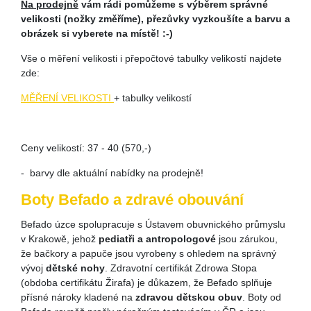
Na prodejně
vám rádi pomůžeme s výběrem správné
velikosti (nožky změříme), přezůvky vyzkoušíte a barvu a
obrázek si vyberete na místě! :-)
Vše o měření velikosti i přepočtové tabulky velikostí najdete
zde:
MĚŘENÍ VELIKOSTI
+ tabulky velikostí
Ceny velikostí: 37 - 40 (570,-)
- barvy dle aktuální nabídky na prodejně!
Boty Befado a zdravé obouvání
Befado úzce spolupracuje s Ústavem obuvnického průmyslu
v Krakowě, jehož
pediatři a antropologové
jsou zárukou,
že bačkory a papuče jsou vyrobeny s ohledem na správný
vývoj
dětské nohy
. Zdravotní certifikát Zdrowa Stopa
(obdoba certifikátu Žirafa) je důkazem, že Befado splňuje
přísné nároky kladené na
zdravou dětskou obuv
. Boty od