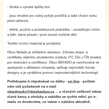
- široké a vysoké špičky bot
- jsou vhodné pro volný pohyb prstíčků a také chrání nohu
před odřením,
- lehká, pružná a protiskluzová podrážka - usnadňující chůzi
a běh, která působí i proti únavě nožiček dětí.
Textilní vrchní materiál je prodyšný.
Obuv Befado je držitelem atestace -Zdrowa stopa- a
certifikátu státního zkušebního institutu ITC Zlín v ČR (institut
pro testování a certifikaci). Obuv BEFADO je navrhována ve
spolupráci s dětskými ortopedy, splňuje nejnovější trendy
designu a je vyráběna pomocí nejmodernějších technologií.
Potřebujete-li objednávat na dálku -
on-line
- pošlete
nám váš požadavek na e-mail
objednavky@detskaobuv.cz
... u různých velikostí máme
různé barvy a obrázky a nabídka se rychle mění, po e-
mailu se domluvíme, co máme v nabídce aktuálně.