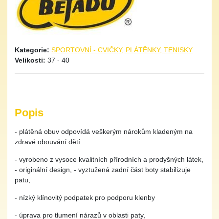
Kategorie:
SPORTOVNÍ - CVIČKY, PLÁTĚNKY, TENISKY
Velikosti:
37 - 40
Popis
- plátěná obuv odpovídá veškerým nárokům kladeným na
zdravé obouvání dětí
- vyrobeno z vysoce kvalitních přírodních a prodyšných látek,
- originální design, - vyztužená zadní část boty stabilizuje
patu,
- nízký klínovitý podpatek pro podporu klenby
- úprava pro tlumení nárazů v oblasti paty,