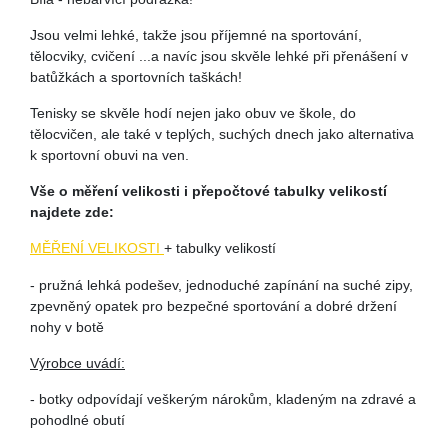
Jsou velmi lehké, takže jsou příjemné na sportování,
tělocviky, cvičení ...a navíc jsou skvěle lehké při přenášení v
batůžkách a sportovních taškách!
Tenisky se skvěle hodí nejen jako obuv ve škole, do
tělocvičen, ale také v teplých, suchých dnech jako alternativa
k sportovní obuvi na ven.
Vše o měření velikosti i přepočtové tabulky velikostí
najdete zde:
MĚŘENÍ VELIKOSTI
+ tabulky velikostí
- pružná lehká podešev, jednoduché zapínání na suché zipy,
zpevněný opatek pro bezpečné sportování a dobré držení
nohy v botě
Výrobce uvádí:
- botky odpovídají veškerým nárokům, kladeným na zdravé a
pohodlné obutí