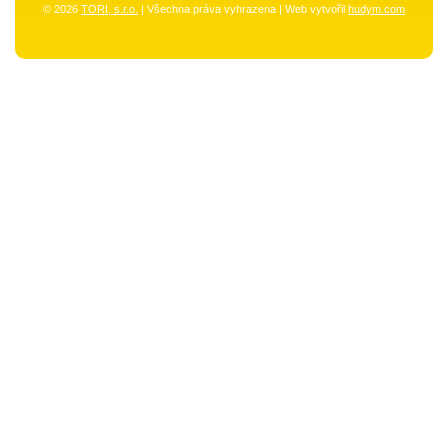
© 2026
TORI, s.r.o.
| Všechna práva vyhrazena | Web vytvořil
hudym.com