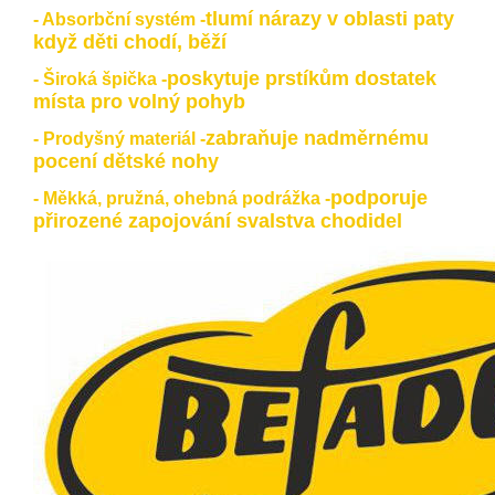
tlumí nárazy v oblasti paty
- Absorbční systém -
když děti chodí, běží
poskytuje prstíkům dostatek
- Široká špička -
místa pro volný pohyb
zabraňuje nadměrnému
- Prodyšný materiál -
pocení dětské nohy
podporuje
- Měkká, pružná, ohebná podrážka -
přirozené zapojování svalstva chodidel