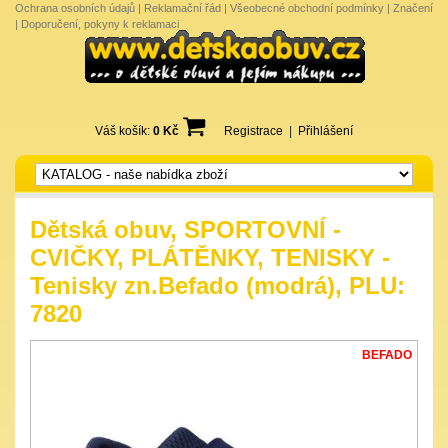
Ochrana osobních údajů
|
Reklamační řád
|
Všeobecné obchodní podmínky
|
Značení
|
Doporučení, pokyny k reklamaci
Váš košík:
0 Kč
Registrace
|
Přihlášení
Dětská obuv, SPORTOVNÍ -
CVIČKY, PLÁTĚNKY, TENISKY -
Tenisky zn.Befado (modrá), PLU:
7820
BEFADO