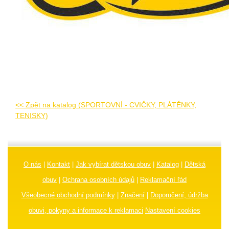
<< Zpět na katalog (SPORTOVNÍ - CVIČKY, PLÁTĚNKY,
TENISKY)
O nás
|
Kontakt
|
Jak vybírat dětskou obuv
|
Katalog
|
Dětská
obuv
|
Ochrana osobních údajů
|
Reklamační řád
Všeobecné obchodní podmínky
|
Značení
|
Doporučení, údržba
obuvi, pokyny a informace k reklamaci
Nastavení cookies