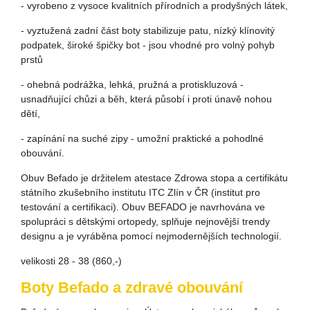
- vyrobeno z vysoce kvalitních přírodních a prodyšných látek,
- vyztužená zadní část boty stabilizuje patu, nízký klínovitý
podpatek, široké špičky bot - jsou vhodné pro volný pohyb
prstů
- ohebná podrážka, lehká, pružná a protiskluzová -
usnadňující chůzi a běh, která působí i proti únavě nohou
dětí,
- zapínání na suché zipy - umožní praktické a pohodlné
obouvání.
Obuv Befado je držitelem atestace Zdrowa stopa a certifikátu
státního zkušebního institutu ITC Zlín v ČR (institut pro
testování a certifikaci). Obuv BEFADO je navrhována ve
spolupráci s dětskými ortopedy, splňuje nejnovější trendy
designu a je vyráběna pomocí nejmodernějších technologií.
velikosti 28 - 38 (860,-)
Boty Befado a zdravé obouvání