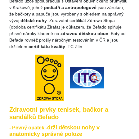
Befado úzce spolupracuje s Ústavem obuvnického průmyslu
v Krakowě, jehož
pediatři a antropologové
jsou zárukou,
že bačkory a papuče jsou vyrobeny s ohledem na správný
vývoj
dětské nohy
. Zdravotní certifikát Zdrowa Stopa
(obdoba certifikátu Žirafa) je důkazem, že Befado splňuje
přísné nároky kladené na
zdravou dětskou obuv
. Boty od
Befada rovněž prošly náročným testováním v ČR a jsou
držitelem
certifikátu kvality
ITC Zlín.
Zdravotní prvky tenisek, bačkor a
sandálků Befado
drží dětskou nohy v
- Pevný opatek -
anatomicky správné poloze