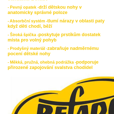
drží dětskou nohy v
- Pevný opatek -
anatomicky správné poloze
tlumí nárazy v oblasti paty
- Absorbční systém -
když děti chodí, běží
poskytuje prstíkům dostatek
- Široká špička -
místa pro volný pohyb
zabraňuje nadměrnému
- Prodyšný materiál -
pocení dětské nohy
podporuje
- Měkká, pružná, ohebná podrážka -
přirozené zapojování svalstva chodidel