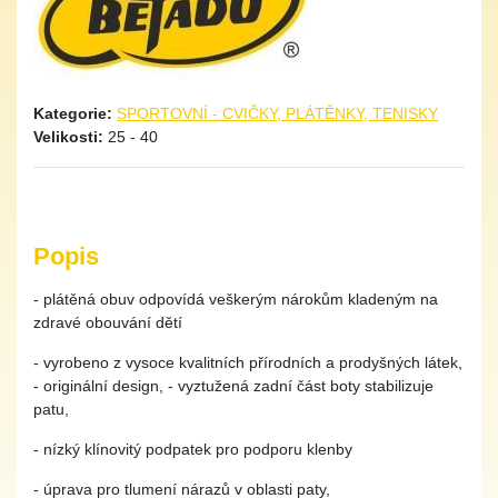
Kategorie:
SPORTOVNÍ - CVIČKY, PLÁTĚNKY, TENISKY
Velikosti:
25 - 40
Popis
- plátěná obuv odpovídá veškerým nárokům kladeným na
zdravé obouvání dětí
- vyrobeno z vysoce kvalitních přírodních a prodyšných látek,
- originální design, - vyztužená zadní část boty stabilizuje
patu,
- nízký klínovitý podpatek pro podporu klenby
- úprava pro tlumení nárazů v oblasti paty,