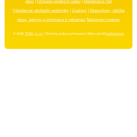
obuv
|
Ochrana osobních údajů
|
Reklamační řád
Všeobecné obchodní podmínky
|
Značení
|
Doporučení, údržba
obuvi, pokyny a informace k reklamaci
Nastavení cookies
© 2026
TORI, s.r.o.
| Všechna práva vyhrazena | Web vytvořil
hudym.com