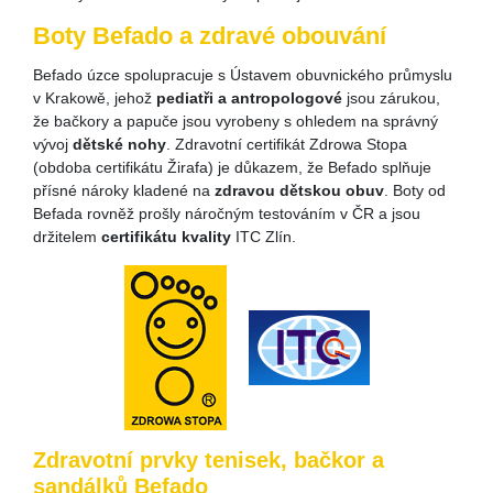
Boty Befado a zdravé obouvání
Befado úzce spolupracuje s Ústavem obuvnického průmyslu
v Krakowě, jehož
pediatři a antropologové
jsou zárukou,
že bačkory a papuče jsou vyrobeny s ohledem na správný
vývoj
dětské nohy
. Zdravotní certifikát Zdrowa Stopa
(obdoba certifikátu Žirafa) je důkazem, že Befado splňuje
přísné nároky kladené na
zdravou dětskou obuv
. Boty od
Befada rovněž prošly náročným testováním v ČR a jsou
držitelem
certifikátu kvality
ITC Zlín.
Zdravotní prvky tenisek, bačkor a
sandálků Befado