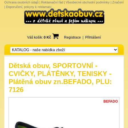
Ochrana osobních údajů
|
Reklamační řád
|
Všeobecné obchodní podmínky
|
Značení
|
Doporučení, pokyny k reklamaci
Váš košík:
0 Kč
Registrace
|
Přihlášení
Dětská obuv, SPORTOVNÍ -
CVIČKY, PLÁTĚNKY, TENISKY -
Plátěná obuv zn.BEFADO, PLU:
7126
BEFADO