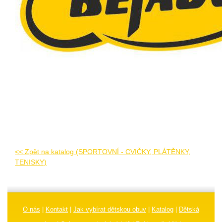
<< Zpět na katalog (SPORTOVNÍ - CVIČKY, PLÁTĚNKY,
TENISKY)
O nás
|
Kontakt
|
Jak vybírat dětskou obuv
|
Katalog
|
Dětská