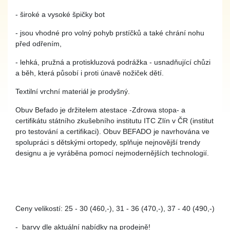
- široké a vysoké špičky bot
- jsou vhodné pro volný pohyb prstíčků a také chrání nohu
před odřením,
- lehká, pružná a protiskluzová podrážka - usnadňující chůzi
a běh, která působí i proti únavě nožiček dětí.
Textilní vrchní materiál je prodyšný.
Obuv Befado je držitelem atestace -Zdrowa stopa- a
certifikátu státního zkušebního institutu ITC Zlín v ČR (institut
pro testování a certifikaci). Obuv BEFADO je navrhována ve
spolupráci s dětskými ortopedy, splňuje nejnovější trendy
designu a je vyráběna pomocí nejmodernějších technologií.
Ceny velikostí: 25 - 30 (460,-), 31 - 36 (470,-), 37 - 40 (490,-)
- barvy dle aktuální nabídky na prodejně!