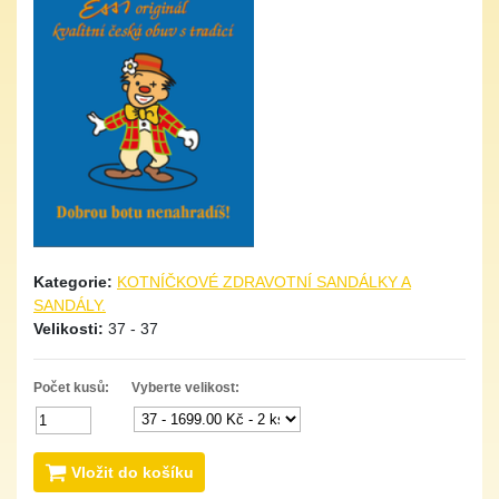
Kategorie:
KOTNÍČKOVÉ ZDRAVOTNÍ SANDÁLKY A
SANDÁLY.
Velikosti:
37 - 37
Počet kusů:
Vyberte velikost:
Vložit do košíku