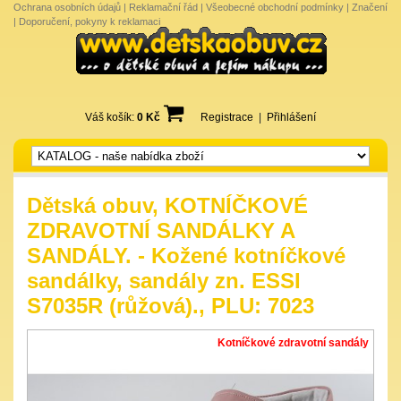
Ochrana osobních údajů
|
Reklamační řád
|
Všeobecné obchodní podmínky
|
Značení
|
Doporučení, pokyny k reklamaci
Váš košík:
0 Kč
Registrace
|
Přihlášení
Dětská obuv, KOTNÍČKOVÉ
ZDRAVOTNÍ SANDÁLKY A
SANDÁLY. - Kožené kotníčkové
sandálky, sandály zn. ESSI
S7035R (růžová)., PLU: 7023
Kotníčkové zdravotní sandály