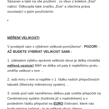
Sázavan a také na vše pozitivní , co obuv z kolekce „Essi“
nabízí. Odkoupila také značku „Essi“ a všechna práva
související s jejím používáním.
MĚŘENÍ VELIKOSTI
V prodejně vám s výběrem velikosti pomůžeme! -
POZOR!
-
AŽ BUDETE VYBÍRAT VELIKOST SAMI -
1. základem výběru správné velikosti obuvi je délka chodidla
měřená vestoje!
Měří se délka od paty k nejdelšímu prstu...
změřte velikost v mm ...
2. vaši míru v mm si najděte v 1. řádku našich přepočtových
tabulek (Metrický milimetrový systém) ...
3. svisle pod vaší naměřenou délkou pak uvidíte přepočet na
Centimetrový systém (hodnota již s nadměrkem) a v
posledním řádku přepočet na
EURO
číslování, které vás
bude nejvíce zajímat - to je velikost obuvi, kterou