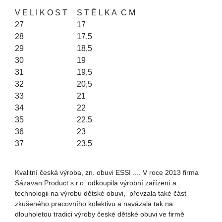
V E L I K O S T
S T É L K A
C M
27
17
28
17,5
29
18,5
30
19
31
19,5
32
20,5
33
21
34
22
35
22,5
36
23
37
23,5
Kvalitní česká výroba, zn. obuvi ESSI .... V roce 2013 firma
Sázavan Product s.r.o. odkoupila výrobní zařízení a
technologii na výrobu dětské obuvi, převzala také část
zkušeného pracovního kolektivu a navázala tak na
dlouholetou tradici výroby české dětské obuvi ve firmě