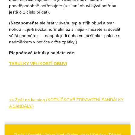
pravděpodobně potřebujete (u zimní obuvi bývá potřeba
ještě o 1 číslo přidat).
(
Nezapomeňte
ale brát v úvahu typ a střih obuvi a tvar
nohou ... je-li nožka normální až silnější - můžete si dovolit
větší nadměrek - naopak je-li noha velmi štíhlá - pak se s
nadměrkem v botičce držte zpátky!)
Přepočtové tabulky najdete zde:
TABULKY VELIKOSTÍ OBUVI
<< Zpět na katalog (KOTNÍČKOVÉ ZDRAVOTNÍ SANDÁLKY
A SANDÁLY.)
O nás
|
Kontakt
|
Jak vybírat dětskou obuv
|
Katalog
|
Dětská