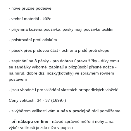
- nové pružné podešve
- vrchní materiál - kůže
- příjemná kožená podšívka, pásky mají podšívku textilní
- polstrování proti otlakům
- pásek přes prstovou část - ochrana prstů proti okopu
- zapínání na 3 pásky - pro dobrou úpravu šířky - díky tomu
se sandálky výborně zapínají a přizpůsobí přesně nožce -
na míru!, dobře drží nožky(kotníky) ve správném rovném
postavení
- jsou vhodné i pro vkládání vlastních ortopedických vložek!
Ceny velikostí: 34 - 37 (1699,-)
- s výběrem velikosti vám
u nás
v prodejně
rádi pomůžeme!
-
při nákupu on-line
- návod správné měření nohy a na
výběr velikosti je zde níže v popisu:....