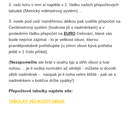
2. vaši míru v mm si najděte v 1. řádku našich přepočtových
tabulek (Metrický milimetrový systém) ...
3. svisle pod vaší naměřenou délkou pak uvidíte přepočet na
Centimetrový systém (hodnota již s nadměrkem) a v
posledním řádku přepočet na
EURO
číslování, které vás
bude nejvíce zajímat - to je velikost obuvi, kterou
pravděpodobně potřebujete (u zimní obuvi bývá potřeba
ještě o 1 číslo přidat).
(
Nezapomeňte
ale brát v úvahu typ a střih obuvi a tvar
nohou ... je-li nožka normální až silnější - můžete si dovolit
větší nadměrek - naopak je-li noha velmi štíhlá - pak se s
nadměrkem v botičce držte zpátky!)
Přepočtové tabulky najdete zde:
TABULKY VELIKOSTÍ OBUVI