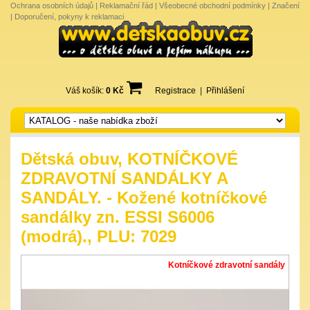
Ochrana osobních údajů
|
Reklamační řád
|
Všeobecné obchodní podmínky
|
Značení
|
Doporučení, pokyny k reklamaci
Váš košík:
0 Kč
Registrace
|
Přihlášení
Dětská obuv, KOTNÍČKOVÉ
ZDRAVOTNÍ SANDÁLKY A
SANDÁLY. - Kožené kotníčkové
sandálky zn. ESSI S6006
(modrá)., PLU: 7029
Kotníčkové zdravotní sandály