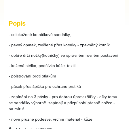
Popis
- celokožené kotníčkové sandálky,
- pevný opatek, zvýšené přes kotníky - zpevněný kotník
- dobře drží nožky(kotníčky) ve správném rovném postavení
- kožená stélka, podšívka kůže+textil
- polstrování proti otlakům
- pásek přes špičku pro ochranu prstíků
- zapínání na 3 pásky - pro dobrou úpravu šířky - díky tomu
se sandálky výborně zapínají a přizpůsobí přesně nožce -
na míru!
- nové pružné podešve, vrchní materiál - kůže.