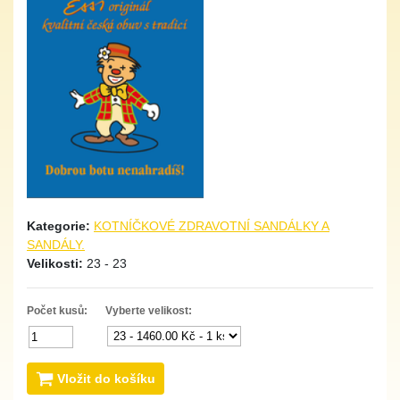
Kategorie:
KOTNÍČKOVÉ ZDRAVOTNÍ SANDÁLKY A
SANDÁLY.
Velikosti:
23 - 23
Počet kusů:
Vyberte velikost:
Vložit do košíku