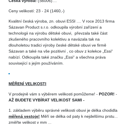
Česká výroba!
(S6006)....
Ceny velikostí: 23 - 24 (1460,-)
Kvalitní česká výroba, zn. obuvi ESSI .... V roce 2013 firma
Sázavan Product s.r.o. odkoupila výrobní zařízení a
technologii na výrobu dětské obuvi, převzala také část
zkušeného pracovního kolektivu a navázala tak na
dlouholetou tradici výroby české dětské obuvi ve firmě
Sázavan a také na vše pozitivní , co obuv z kolekce „Essi“
nabízí. Odkoupila také značku „Essi“ a všechna práva
související s jejím používáním.
MĚŘENÍ VELIKOSTI
V prodejně vám s výběrem velikosti pomůžeme! -
POZOR!
-
AŽ BUDETE VYBÍRAT VELIKOST SAMI -
1. základem výběru správné velikosti obuvi je délka chodidla
měřená vestoje!
Měří se délka od paty k nejdelšímu prstu...
změřte velikost v mm ...