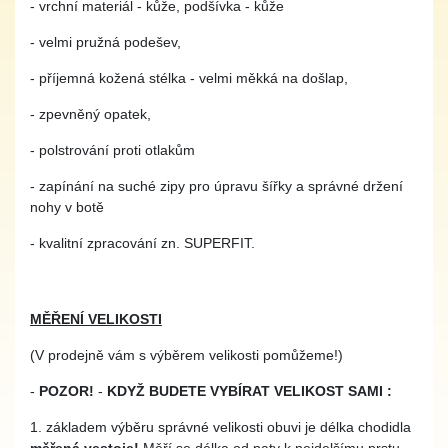
- vrchní materiál - kůže, podšívka - kůže
- velmi pružná podešev,
- příjemná kožená stélka - velmi měkká na došlap,
- zpevněný opatek,
- polstrování proti otlakům
- zapínání na suché zipy pro úpravu šířky a správné držení
nohy v botě
- kvalitní zpracování zn. SUPERFIT.
MĚŘENÍ VELIKOSTI
(V prodejně vám s výběrem velikosti pomůžeme!)
-
POZOR!
-
KDYŽ BUDETE VYBÍRAT VELIKOST SAMI :
1. základem výběru správné velikosti obuvi je délka chodidla