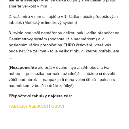
měřená vestoje!
Měří se délka od paty k nejdelšímu prstu...
změřte velikost v mm ...
2. vaši míru v mm si najděte v 1. řádku našich přepočtových
tabulek (Metrický milimetrový systém) ...
3. svisle pod vaší naměřenou délkou pak uvidíte přepočet na
Centimetrový systém (hodnota již s nadměrkem) a v
posledním řádku přepočet na
EURO
číslování, které vás
bude nejvíce zajímat - to je velikost obuvi, kterou potřebujete
...
(
Nezapomeňte
ale brát v úvahu i typ a střih obuvi a tvar
nohou ... je-li nožka normální až silnější - můžete si dovolit
větší nadměrek - naopak je-li noha velmi štíhlá - pak se s
nadměrkem v botičce držte zpátky!)
Přepočtové tabulky najdete zde:
TABULKY VELIKOSTÍ OBUVI