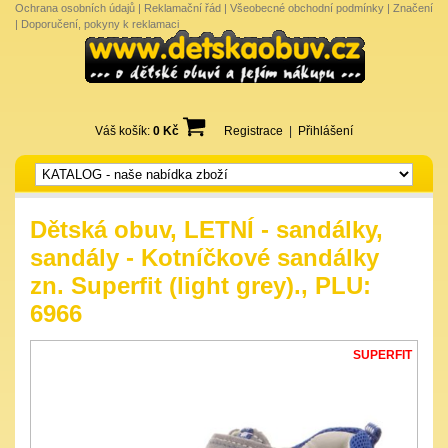
Ochrana osobních údajů
|
Reklamační řád
|
Všeobecné obchodní podmínky
|
Značení
|
Doporučení, pokyny k reklamaci
Váš košík:
0 Kč
Registrace
|
Přihlášení
Dětská obuv, LETNÍ - sandálky,
sandály - Kotníčkové sandálky
zn. Superfit (light grey)., PLU:
6966
SUPERFIT