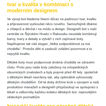
tvar a kvalita v kombinaci s
moderním designem
Ve vývoji bot klademe hlavní důraz na padnoucí tvar, kvalitu
a připravenost vyzkoušet něco nového. Samozřejmě dbáme
u chlapců a děvčat i na módu a design. Designéři bot v naší
centrále ve Štýrském Hradci v Rakousku neustále kombinují
barvy, tvary a detaily a vytváří z nich zajímavé boty.
Naplňujeme tak náš slogan „Velká zodpovědnost za tvá
chodidla“. Protože děti si zaslouží zvláštní pozornost a tu
nejvyšší kvalitu.
Dětské boty musí podporovat drobná chodidla ve zdravém
růstu. Proto jsou naše boty založeny na ortopedických
obuvnických znalostech a byly poprvé před 40 lety společně
s dětskými lékaři navrženy tak, aby optimálně vyhovovaly
dětským chodidlům. Od té doby držíme krok s vývojem a naši
produktoví manažeři a designéři přizpůsobují ve spolupráci s
lékaři a odborníky každou kolekci dětských bot nejnovějším
vědeckým poznatkům.