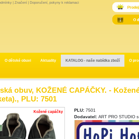
odmínky
|
Značení
|
Doporučení, pokyny k reklamaci
O dětské obuvi
Aktuality
KATALOG - naše nabídka zboží
O pro
ská obuv, KOŽENÉ CAPÁČKY. - Kožené 
keta)., PLU: 7501
PLU:
7501
Kožené capáčky
Dodavatel:
ART PRO STUDIO s.r