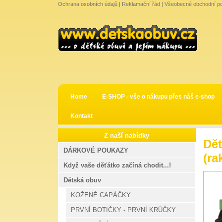
Ochrana osobních údajů
|
Reklamační řád
|
Všeobecné obchodní p
Home
E-SHOP - vše o nákupu přes náš e-shop
Kontakt
Z naší nabídky
Dět
DÁRKOVÉ POUKAZY
(ra
Když vaše děťátko začíná chodit...!
Dětská obuv
KOŽENÉ CAPÁČKY.
PRVNÍ BOTIČKY - PRVNÍ KRŮČKY