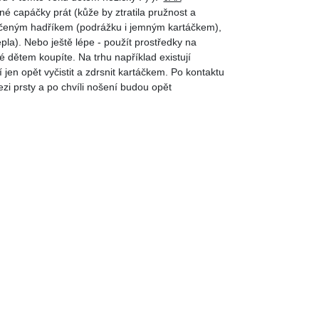
é capáčky prát (kůže by ztratila pružnost a
lhčeným hadříkem (podrážku i jemným kartáčkem),
la). Nebo ještě lépe - použít prostředky na
ré dětem koupíte. Na trhu například existují
 jen opět vyčistit a zdrsnit kartáčkem. Po kontaktu
zi prsty a po chvíli nošení budou opět