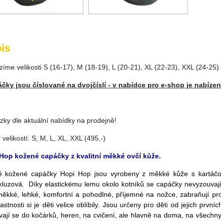
is
zíme velikosti S (16-17), M (18-19), L (20-21), XL (22-23), XXL (24-25) 
áčky jsou číslované na dvojčíslí - v nabídce pro e-shop je nabízeno
zky dle aktuální nabídky na prodejně!
 velikostí: S, M, L, XL, XXL (495,-)
Hop kožené capáčky z kvalitní měkké ovčí kůže.
 kožené capáčky Hopi Hop jsou vyrobeny z měkké kůže s kartáčov
skluzová. Díky elastickému lemu okolo kotníků se capáčky nevyzouvají. 
měkké, lehké, komfortní a pohodlné, příjemné na nožce, zabraňují pro
lastnosti si je děti velice oblíbily. Jsou určeny pro děti od jejich první
vají se do kočárků, heren, na cvičení, ale hlavně na doma, na všechny 