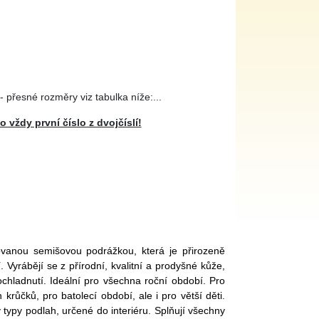
- přesné rozměry viz tabulka níže:...
 vždy první číslo z dvojčíslí!
anou semišovou podrážkou, která je přirozeně
Vyrábějí se z přírodní, kvalitní a prodyšné kůže,
chladnutí. Ideální pro všechna roční období. Pro
ch krůčků, pro batolecí období, ale i pro větší děti.
typy podlah, určené do interiéru. Splňují všechny