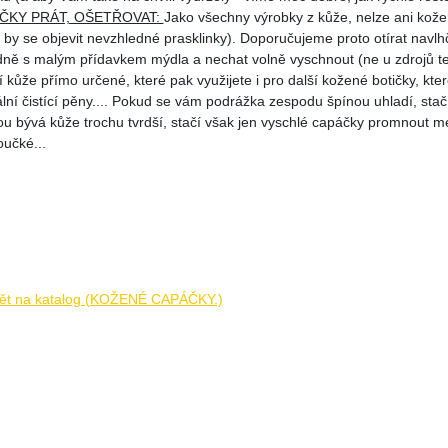
ČKY PRÁT, OŠETŘOVAT:
Jako všechny výrobky z kůže, nelze ani kožen
 by se objevit nevzhledné prasklinky). Doporučujeme proto otírat nav
dně s malým přídavkem mýdla a nechat volně vyschnout (ne u zdrojů tep
í kůže přímo určené, které pak využijete i pro další kožené botičky, kte
lní čistící pěny.... Pokud se vám podrážka zespodu špínou uhladí, stačí
ou bývá kůže trochu tvrdší, stačí však jen vyschlé capáčky promnout me
učké...
ět na katalog (KOŽENÉ CAPÁČKY.)