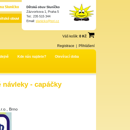
Dětská obuv Sluníčko
Zázvorkova 1, Praha 5
Tel.: 235 515 344
Email:
slunicko@tori.cz
Váš košík:
0 Kč
Registrace
|
Přihlášení
dejně
Kde nás najdete?
Otevírací doba
návleky - capáčky
.o., Brno