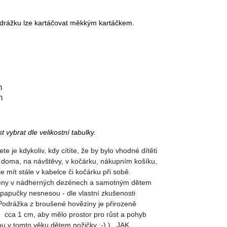
odrážku lze kartáčovat měkkým kartáčkem.
m
m
vybrat dle velikostní tabulky.
e je kdykoliv, kdy cítíte, že by bylo vhodné dítěti
na doma, na návštěvy, v kočárku, nákupním košíku,
 mít stále v kabelce či kočárku při sobě.
áběny v nádherných dezénech a samotným dětem
dé papučky nesnesou - dle vlastní zkušenosti
Podrážka z broušené hověziny je přirozeně
e cca 1 cm, aby mělo prostor pro růst a pohyb
ou v tomto věku dětem nožičky :-) ).
JAK