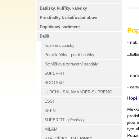
Batůžky, kufříky, kabelky
Prostředky k ošetřování obuvi
Doplňkový sortiment
Pop
Další
- nabí
Kožené capáčky
- cap
První krůčky - první botičky
Kotníčkové zdravotní sandály
SUPERFIT
- obrá
BOOTS4U
- ceny
LURCHI - SALAMANDER-SUPREMO
Hopi 
ESSI
Měkké
KEEN
proti
SUPERFIT - přezůvky
jsou 
tyto v
MILAMI
Použí
STŘEVÍČKY, BALERINKY