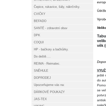
evrop
Čepice, rukavice, šály, nákrčníky.
Údržb
CVIČKY
Vyro
BEFADO
Velik
SANTÉ - zdravotní obuv
DPK
Tabul
velik
COQUI
věk (
HP - bačkory a bačkůrky.
Do deště.....
Dopor
REIMA - Reimatec.
VYUŽ
SNĚHULE
ještě
DOPRODEJ
do au
Upozorňujeme vás na:
Pomoh
se vel
DÁRKOVÉ POUKAZY
potvr
JAS-TEX
antis
palečk