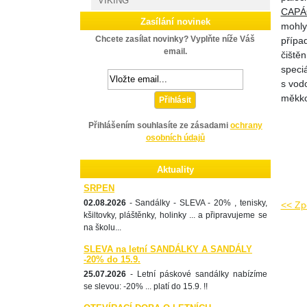
VIKING
CAPÁ
Zasílání novinek
mohly
Chcete zasílat novinky? Vyplňte níže Váš
přípa
email.
čištěn
speciá
s vod
měkko
Přihlásit
Přihlášením souhlasíte ze zásadami
ochrany
osobních údajů
Aktuality
SRPEN
02.08.2026
- Sandálky - SLEVA - 20% , tenisky,
<< Zp
kšiltovky, pláštěnky, holinky ... a připravujeme se
na školu...
SLEVA na letní SANDÁLKY A SANDÁLY
-20% do 15.9.
25.07.2026
- Letní páskové sandálky nabízíme
se slevou: -20% ... platí do 15.9. !!