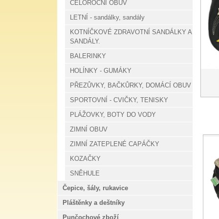
CELOROČNÍ OBUV
LETNÍ - sandálky, sandály
KOTNÍČKOVÉ ZDRAVOTNÍ SANDÁLKY A
SANDÁLY.
BALERINKY
HOLÍNKY - GUMÁKY
PŘEZŮVKY, BAČKŮRKY, DOMÁCÍ OBUV
SPORTOVNÍ - CVIČKY, TENISKY
PLÁŽOVKY, BOTY DO VODY
ZIMNÍ OBUV
ZIMNÍ ZATEPLENÉ CAPÁČKY
KOZAČKY
SNĚHULE
Čepice, šály, rukavice
Pláštěnky a deštníky
Punčochové zboží