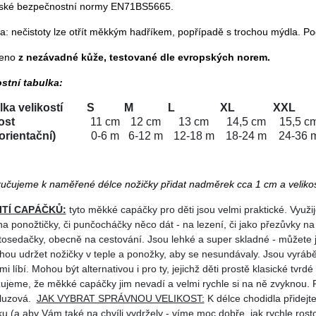
ské bezpečnostní normy EN71BS5665.
a: nečistoty lze otřít měkkým hadříkem, popřípadě s trochou mýdla. P
beno
z nezávadné kůže, testované dle evropských norem.
ostní tabulka:
ka velikostí
S
M
L
XL
XXL
ost
11 cm
12 cm
13 cm
14,5 cm
15,5 c
orientační)
0-6 m
6-12 m
12-18 m
18-24 m
24-36 
učujeme k naměřené délce nožičky přidat nadměrek cca 1 cm a velikost 
ITÍ CAPÁČKŮ:
tyto měkké capáčky pro děti jsou velmi praktické. Využijet
 na ponožtičky, či punčocháčky něco dát - na lezení, či jako přezůvky 
tosedačky, obecně na cestování. Jsou lehké a super skladné - můžete je
ou udržet nožičky v teple a ponožky, aby se nesundávaly. Jsou vyr
mi líbí. Mohou být alternativou i pro ty, jejichž děti prostě klasické tvr
zujeme, že měkké capáčky jim nevadí a velmi rychle si na ně zvyknou. 
kluzová.
JAK VYBRAT SPRÁVNOU VELIKOST:
K délce chodidla přidejt
u (a aby Vám také na chvíli vydržely - víme moc dobře, jak rychle rost