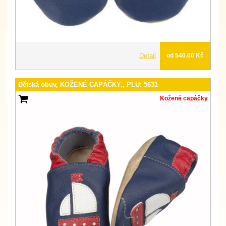
Detail
od 540.00 Kč
Dětská obuv, KOŽENÉ CAPÁČKY., PLU: 5631
Kožené capáčky