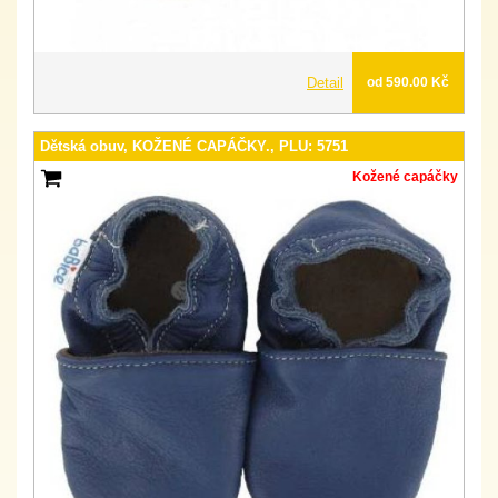
Detail
od 590.00 Kč
Dětská obuv, KOŽENÉ CAPÁČKY., PLU: 5751
Kožené capáčky