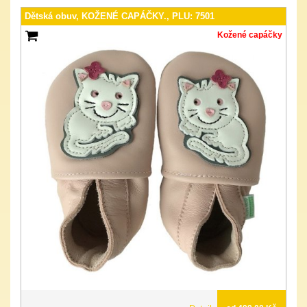
Dětská obuv, KOŽENÉ CAPÁČKY., PLU: 7501
Kožené capáčky