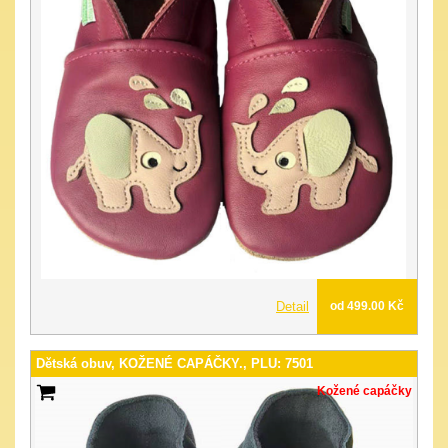
Detail
od 499.00 Kč
Dětská obuv, KOŽENÉ CAPÁČKY., PLU: 7501
Kožené capáčky