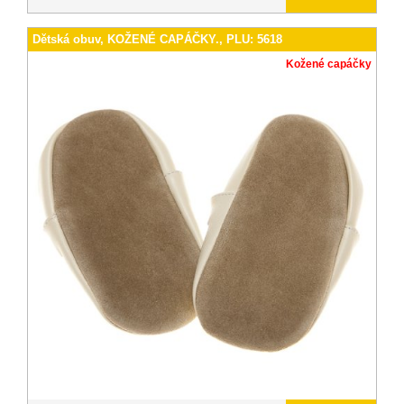
Dětská obuv, KOŽENÉ CAPÁČKY., PLU: 5618
Kožené capáčky