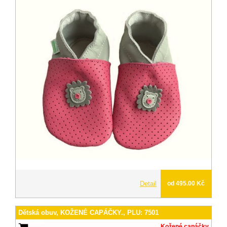
Detail
od 495.00 Kč
Dětská obuv, KOŽENÉ CAPÁČKY., PLU: 7501
Kožené capáčky