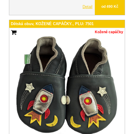
Detail
od 490 Kč
Dětská obuv, KOŽENÉ CAPÁČKY., PLU: 7501
Kožené capáčky