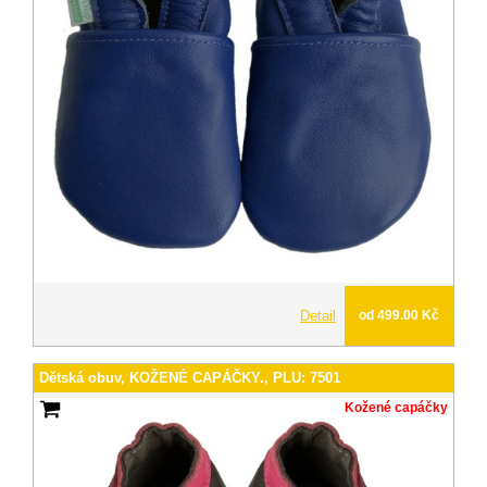
Detail
od 499.00 Kč
Dětská obuv, KOŽENÉ CAPÁČKY., PLU: 7501
Kožené capáčky