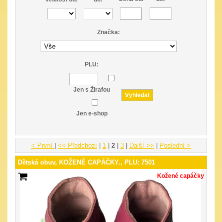
Značka:
PLU:
Jen s Žirafou
Jen e-shop
< První
|
<< Předchozí
|
1
|
2
|
3
|
Další >>
|
Poslední >
Dětská obuv, KOŽENÉ CAPÁČKY., PLU: 7501
Kožené capáčky