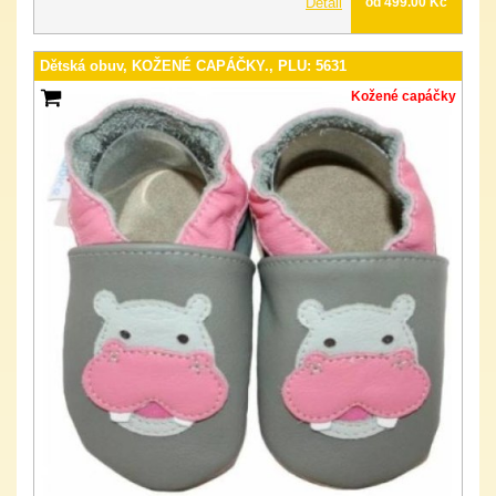
Detail
od 499.00 Kč
Dětská obuv, KOŽENÉ CAPÁČKY., PLU: 5631
Kožené capáčky