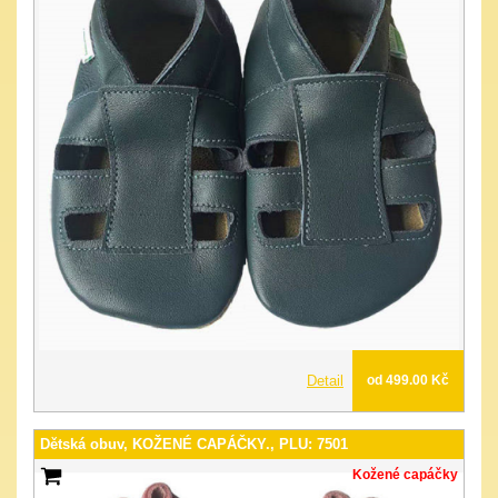
Detail
od 499.00 Kč
Dětská obuv, KOŽENÉ CAPÁČKY., PLU: 7501
Kožené capáčky