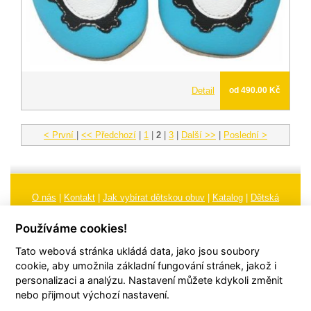
Detail
od 490.00 Kč
< První
|
<< Předchozí
|
1
|
2
|
3
|
Další >>
|
Poslední >
O nás
|
Kontakt
|
Jak vybírat dětskou obuv
|
Katalog
|
Dětská
obuv
|
Ochrana osobních údajů
|
Reklamační řád
Používáme cookies!
Všeobecné obchodní podmínky
|
Značení
|
Doporučení, údržba
Tato webová stránka ukládá data, jako jsou soubory
obuvi, pokyny a informace k reklamaci
Nastavení cookies
cookie, aby umožnila základní fungování stránek, jakož i
personalizaci a analýzu. Nastavení můžete kdykoli změnit
© 2026
TORI, s.r.o.
| Všechna práva vyhrazena | Web vytvořil
hudym.com
nebo přijmout výchozí nastavení.