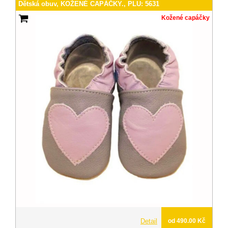
Dětská obuv, KOŽENÉ CAPÁČKY., PLU: 5631
Kožené capáčky
Detail
od 490.00 Kč