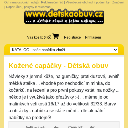
Ochrana osobních údajů
|
Reklamační řád
|
Všeobecné obchodní podmínky
|
Značení
|
Doporučení, pokyny k reklamaci
Váš košík:
0 Kč
Registrace
|
Přihlášení
Kožené capáčky - Dětská obuv
Návleky z jemné kůže, na gumičky, protikluzové, uvnitř
měkká stélka ... vhodné pro nechodící miminka, do
kočárků, na lezení a pro první pokusy vstát na nožky ...
někdo je i využívá jako přezůvky :-) ... máme je od
malinkých velikostí 16/17 až do velikosti 32/33. Barvy
a obrázky - nabídka se stále mění - dle aktuální
nabídky na prodejně!
Cena od:
do:
Velikost od:
do: