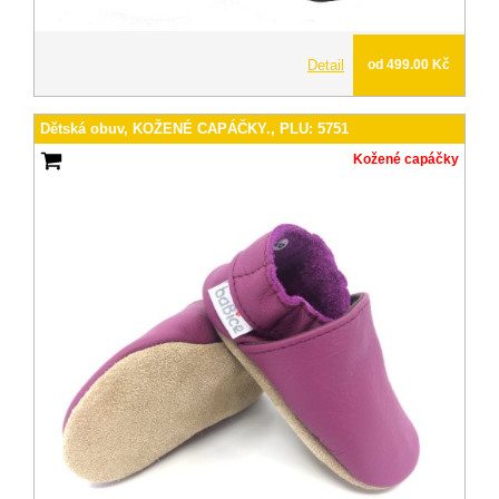
Detail
od 499.00 Kč
Dětská obuv, KOŽENÉ CAPÁČKY., PLU: 5751
Kožené capáčky