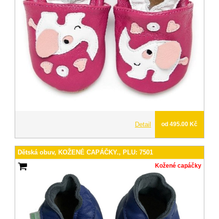
Detail
od 495.00 Kč
Dětská obuv, KOŽENÉ CAPÁČKY., PLU: 7501
Kožené capáčky