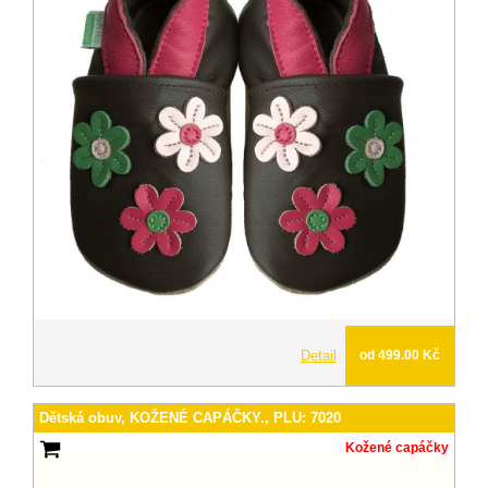
Detail
od 499.00 Kč
Dětská obuv, KOŽENÉ CAPÁČKY., PLU: 7020
Kožené capáčky