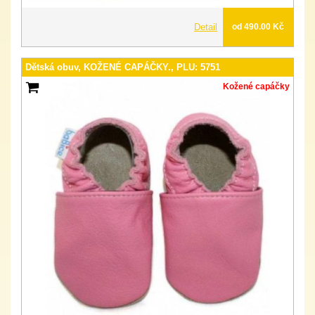
Detail
od 490.00 Kč
Dětská obuv, KOŽENÉ CAPÁČKY., PLU: 5751
Kožené capáčky