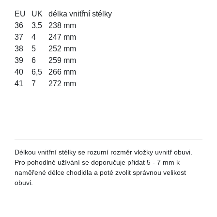
EU
UK
délka vnitřní stélky
36
3,5
238 mm
37
4
247 mm
38
5
252 mm
39
6
259 mm
40
6,5
266 mm
41
7
272 mm
Délkou vnitřní stélky se rozumí rozměr vložky uvnitř obuvi.
Pro pohodlné užívání se doporučuje přidat 5 - 7 mm k
naměřené délce chodidla a poté zvolit správnou velikost
obuvi.