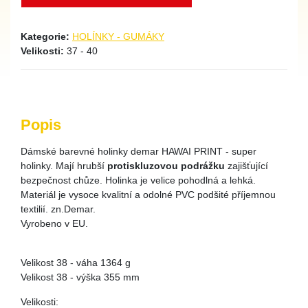
Kategorie:
HOLÍNKY - GUMÁKY
Velikosti:
37 - 40
Popis
Dámské barevné holinky demar HAWAI PRINT - super
holinky. Mají hrubší
protiskluzovou podrážku
zajišťující
bezpečnost chůze. Holinka je velice pohodlná a lehká.
Materiál je vysoce kvalitní a odolné PVC podšité příjemnou
textilií. zn.Demar.
Vyrobeno v EU.
Velikost 38 - váha 1364 g
Velikost 38 - výška 355 mm
Velikosti: