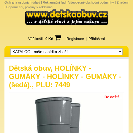
Ochrana osobních údajů
|
Reklamační řád
|
Všeobecné obchodní podmínky
|
Značení
|
Doporučení, pokyny k reklamaci
Váš košík:
0 Kč
Registrace
|
Přihlášení
Dětská obuv, HOLÍNKY -
GUMÁKY - HOLÍNKY - GUMÁKY -
(šedá)., PLU: 7449
Do deště...